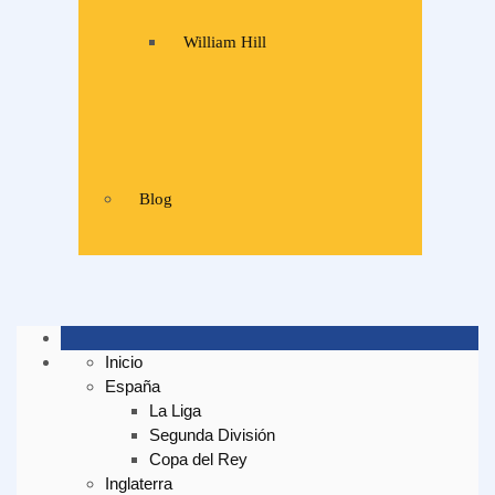
William Hill
Blog
Inicio
España
La Liga
Segunda División
Copa del Rey
Inglaterra