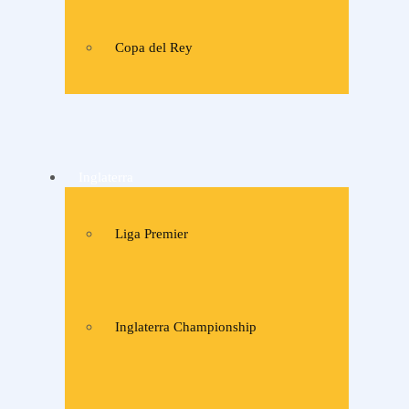
Copa del Rey
Inglaterra
Liga Premier
Inglaterra Championship