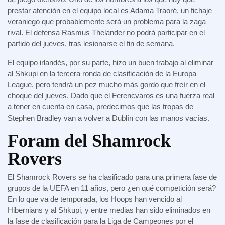
prestar atención en el equipo local es Adama Traoré, un fichaje
veraniego que probablemente será un problema para la zaga
rival. El defensa Rasmus Thelander no podrá participar en el
partido del jueves, tras lesionarse el fin de semana.
El equipo irlandés, por su parte, hizo un buen trabajo al eliminar
al Shkupi en la tercera ronda de clasificación de la Europa
League, pero tendrá un pez mucho más gordo que freír en el
choque del jueves. Dado que el Ferencvaros es una fuerza real
a tener en cuenta en casa, predecimos que las tropas de
Stephen Bradley van a volver a Dublín con las manos vacías.
Foram del Shamrock
Rovers
El Shamrock Rovers se ha clasificado para una primera fase de
grupos de la UEFA en 11 años, pero ¿en qué competición será?
En lo que va de temporada, los Hoops han vencido al
Hibernians y al Shkupi, y entre medias han sido eliminados en
la fase de clasificación para la Liga de Campeones por el