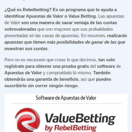
¿Qué es Rebelbetting?
Es un programa que te ayuda a
identificar Apuestas de Valor o Value Betting
. Las apuestas
de Valor
son una manera de sacar ventaja de las cuotas
sobrevaloradas
que son mayores que sus probalidades
presentadas en las casas de apuestas. En resumen,
realizarás
apuestas que tienen más posibilidades de ganar de las que
muestran sus cuotas
.
Pero no es necesario que creas lo que decimos,
tan solo
regístrate para obtener una prueba gratis
del
software
de
Apuestas de Valor
y compruébalo tú mismo.
También
obtendrás una garantía de beneficio
, así que
puedes
suscribirte sin correr ningún riesgo
.