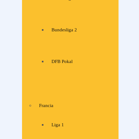
Bundesliga 2
DFB Pokal
Francia
Liga 1