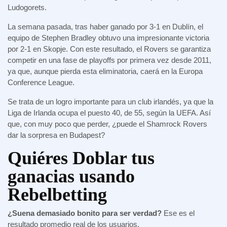
Ludogorets.
La semana pasada, tras haber ganado por 3-1 en Dublín, el
equipo de Stephen Bradley obtuvo una impresionante victoria
por 2-1 en Skopje. Con este resultado, el Rovers se garantiza
competir en una fase de playoffs por primera vez desde 2011,
ya que, aunque pierda esta eliminatoria, caerá en la Europa
Conference League.
Se trata de un logro importante para un club irlandés, ya que la
Liga de Irlanda ocupa el puesto 40, de 55, según la UEFA. Así
que, con muy poco que perder, ¿puede el Shamrock Rovers
dar la sorpresa en Budapest?
Quiéres Doblar tus
ganacias usando
Rebelbetting
¿Suena demasiado bonito para ser verdad?
Ese es el
resultado promedio real de los usuarios.