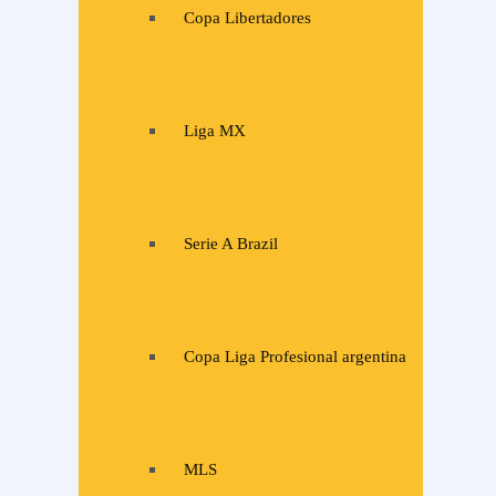
Copa Libertadores
Liga MX
Serie A Brazil
Copa Liga Profesional argentina
MLS