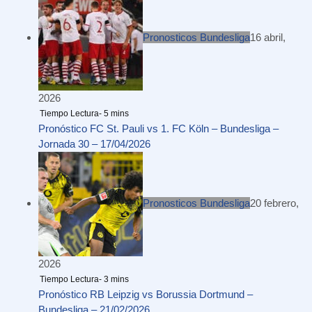
Pronosticos Bundesliga
16 abril,
2026
Pronóstico FC St. Pauli vs 1. FC Köln – Bundesliga –
Jornada 30 – 17/04/2026
Pronosticos Bundesliga
20 febrero,
2026
Pronóstico RB Leipzig vs Borussia Dortmund –
Bundesliga – 21/02/2026