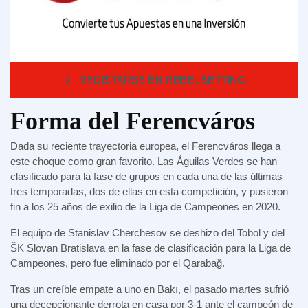
REGISTARSE EN REBELBETTING
Forma del Ferencváros
Dada su reciente trayectoria europea, el Ferencváros llega a
este choque como gran favorito. Las Águilas Verdes se han
clasificado para la fase de grupos en cada una de las últimas
tres temporadas, dos de ellas en esta competición, y pusieron
fin a los 25 años de exilio de la Liga de Campeones en 2020.
El equipo de Stanislav Cherchesov se deshizo del Tobol y del
ŠK Slovan Bratislava en la fase de clasificación para la Liga de
Campeones, pero fue eliminado por el Qarabağ.
Tras un creíble empate a uno en Bakı, el pasado martes sufrió
una decepcionante derrota en casa por 3-1 ante el campeón de