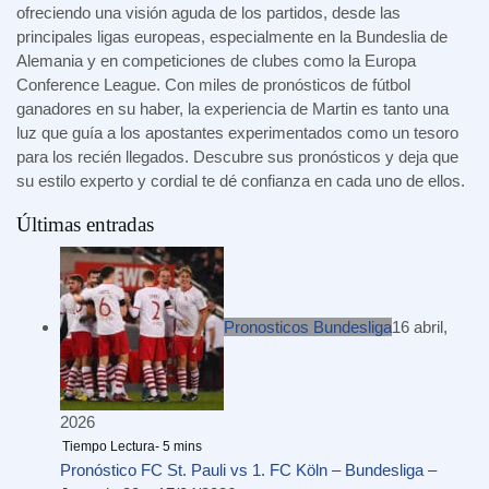
ofreciendo una visión aguda de los partidos, desde las
principales ligas europeas, especialmente en la Bundeslia de
Alemania y en competiciones de clubes como la Europa
Conference League. Con miles de pronósticos de fútbol
ganadores en su haber, la experiencia de Martin es tanto una
luz que guía a los apostantes experimentados como un tesoro
para los recién llegados. Descubre sus pronósticos y deja que
su estilo experto y cordial te dé confianza en cada uno de ellos.
Últimas entradas
Pronosticos Bundesliga
16 abril,
2026
Pronóstico FC St. Pauli vs 1. FC Köln – Bundesliga –