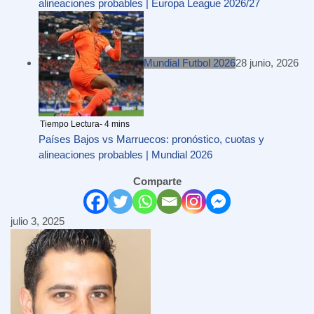
alineaciones probables | Europa League 2026/27
Mundial Futbol 2026
28 junio, 2026
Países Bajos vs Marruecos: pronóstico, cuotas y
alineaciones probables | Mundial 2026
Comparte
julio 3, 2025