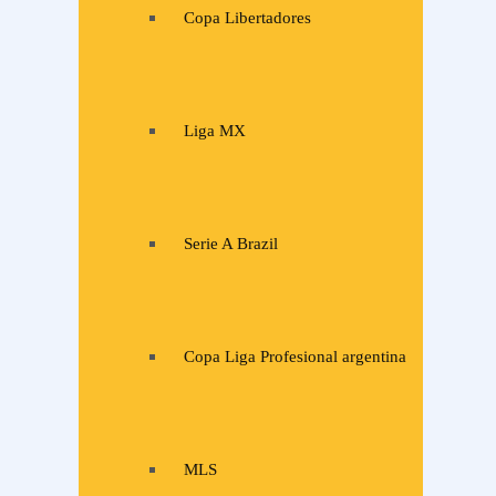
Copa Libertadores
Liga MX
Serie A Brazil
Copa Liga Profesional argentina
MLS