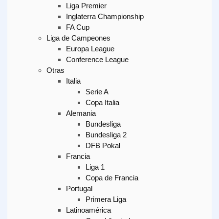
Liga Premier
Inglaterra Championship
FA Cup
Liga de Campeones
Europa League
Conference League
Otras
Italia
Serie A
Copa Italia
Alemania
Bundesliga
Bundesliga 2
DFB Pokal
Francia
Liga 1
Copa de Francia
Portugal
Primera Liga
Latinoamérica