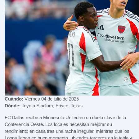
Cuándo:
Viernes 04 de julio de 2025
Dónde:
Toyota Stadium, Frisco, Texas
FC Dallas recibe a Minnesota United en un duelo clave de la
Conferencia Oeste. Los locales necesitan mejorar su
rendimiento en casa tras una racha irregular, mientras que los
Loons llegan en buen momento, ubicados terceros en la tabla y