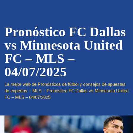
Pronóstico FC Dallas
vs Minnesota United
FC – MLS –
04/07/2025
La mejor web de Pronósticos de fútbol y consejos de apuestas
de expertos
>
MLS
>
Pronóstico FC Dallas vs Minnesota United
FC – MLS – 04/07/2025