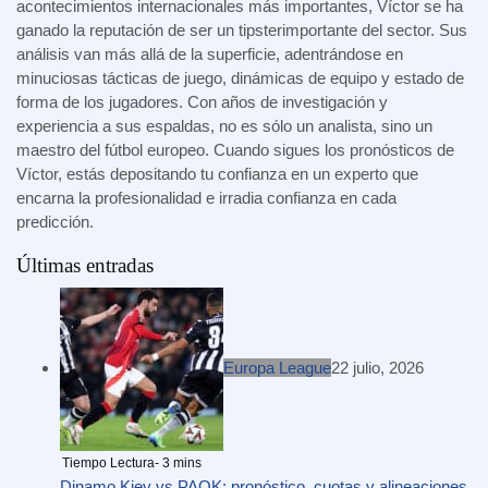
acontecimientos internacionales más importantes, Víctor se ha
ganado la reputación de ser un tipsterimportante del sector. Sus
análisis van más allá de la superficie, adentrándose en
minuciosas tácticas de juego, dinámicas de equipo y estado de
forma de los jugadores. Con años de investigación y
experiencia a sus espaldas, no es sólo un analista, sino un
maestro del fútbol europeo. Cuando sigues los pronósticos de
Víctor, estás depositando tu confianza en un experto que
encarna la profesionalidad e irradia confianza en cada
predicción.
Últimas entradas
Europa League
22 julio, 2026
Dinamo Kiev vs PAOK: pronóstico, cuotas y alineaciones