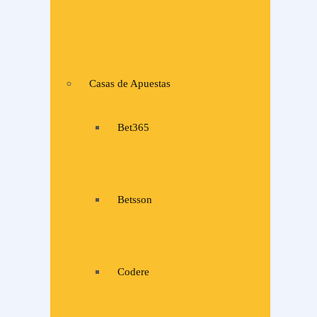
Casas de Apuestas
Bet365
Betsson
Codere