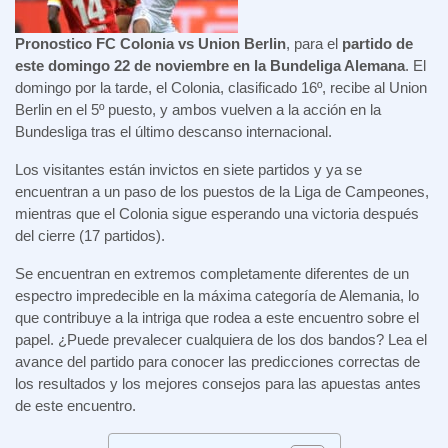
Pronostico FC Colonia vs Union Berlin
, para el
partido de
este domingo 22 de noviembre en la Bundeliga Alemana
. El
domingo por la tarde, el Colonia, clasificado 16º, recibe al Union
Berlin en el 5º puesto, y ambos vuelven a la acción en la
Bundesliga tras el último descanso internacional.
Los visitantes están invictos en siete partidos y ya se
encuentran a un paso de los puestos de la Liga de Campeones,
mientras que el Colonia sigue esperando una victoria después
del cierre (17 partidos).
Se encuentran en extremos completamente diferentes de un
espectro impredecible en la máxima categoría de Alemania, lo
que contribuye a la intriga que rodea a este encuentro sobre el
papel. ¿Puede prevalecer cualquiera de los dos bandos? Lea el
avance del partido para conocer las predicciones correctas de
los resultados y los mejores consejos para las apuestas antes
de este encuentro.