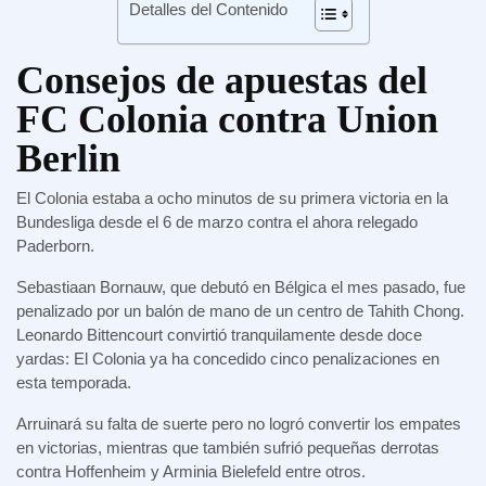
Detalles del Contenido
Consejos de apuestas del
FC Colonia contra Union
Berlin
El Colonia estaba a ocho minutos de su primera victoria en la
Bundesliga desde el 6 de marzo contra el ahora relegado
Paderborn.
Sebastiaan Bornauw, que debutó en Bélgica el mes pasado, fue
penalizado por un balón de mano de un centro de Tahith Chong.
Leonardo Bittencourt convirtió tranquilamente desde doce
yardas: El Colonia ya ha concedido cinco penalizaciones en
esta temporada.
Arruinará su falta de suerte pero no logró convertir los empates
en victorias, mientras que también sufrió pequeñas derrotas
contra Hoffenheim y Arminia Bielefeld entre otros.