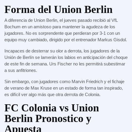
Forma del Union Berlin
A diferencia de Union Berlin, el jueves pasado recibió al VfL
Bochum en un amistoso para mantener la agudeza de los
jugadores. No es sorprendente que perdieran por 3-1 con un
equipo muy cambiado, dirigido por el entrenador Markus Gisdol.
Incapaces de desterrar su olor a derrota, los jugadores de la
Unión de Berlín se lamerán los labios en anticipación del choque
de este fin de semana. Urs Fischer no les permitirá subestimar
a sus anfitriones.
Sin embargo, con jugadores como Marvin Friedrich y el fichaje
de verano de Max Kruse en un estado de forma tan inspirado,
es difícil ver algo más que otra derrota de Colonia.
FC Colonia vs Union
Berlin Pronostico y
Apuesta