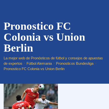
Pronostico FC
Colonia vs Union
Berlin
La mejor web de Pronósticos de fútbol y consejos de apuestas
de expertos
>
Fútbol Alemania
>
Pronosticos Bundesliga
>
Pronostico FC Colonia vs Union Berlin