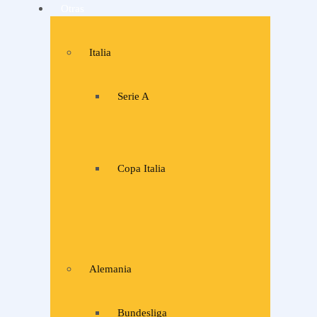
Otras
Italia
Serie A
Copa Italia
Alemania
Bundesliga