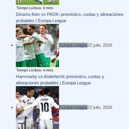
Dinamo Kiev vs PAOK: pronóstico, cuotas y alineaciones
probables | Europa League
Europa League
22 julio, 2026
Hammarby vs Anderlecht: pronóstico, cuotas y
alineaciones probables | Europa League
Europa League
22 julio, 2026