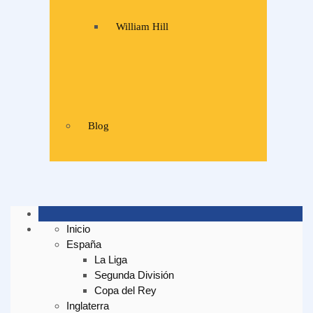
William Hill
Blog
Inicio
España
La Liga
Segunda División
Copa del Rey
Inglaterra