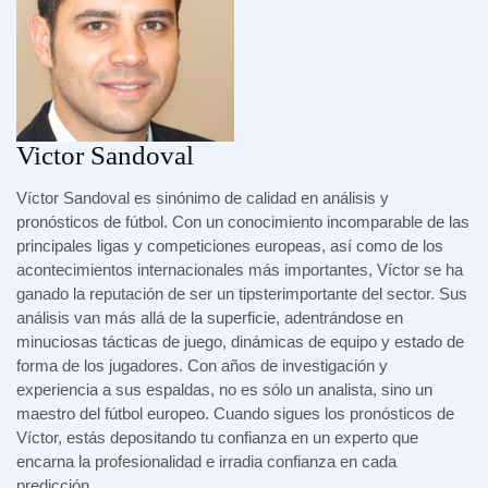
Victor Sandoval
Víctor Sandoval es sinónimo de calidad en análisis y
pronósticos de fútbol. Con un conocimiento incomparable de las
principales ligas y competiciones europeas, así como de los
acontecimientos internacionales más importantes, Víctor se ha
ganado la reputación de ser un tipsterimportante del sector. Sus
análisis van más allá de la superficie, adentrándose en
minuciosas tácticas de juego, dinámicas de equipo y estado de
forma de los jugadores. Con años de investigación y
experiencia a sus espaldas, no es sólo un analista, sino un
maestro del fútbol europeo. Cuando sigues los pronósticos de
Víctor, estás depositando tu confianza en un experto que
encarna la profesionalidad e irradia confianza en cada
predicción.