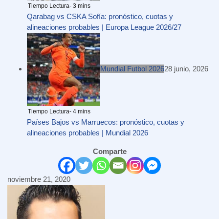
Qarabag vs CSKA Sofía: pronóstico, cuotas y
alineaciones probables | Europa League 2026/27
Mundial Futbol 2026
28 junio, 2026
Países Bajos vs Marruecos: pronóstico, cuotas y
alineaciones probables | Mundial 2026
Comparte
noviembre 21, 2020