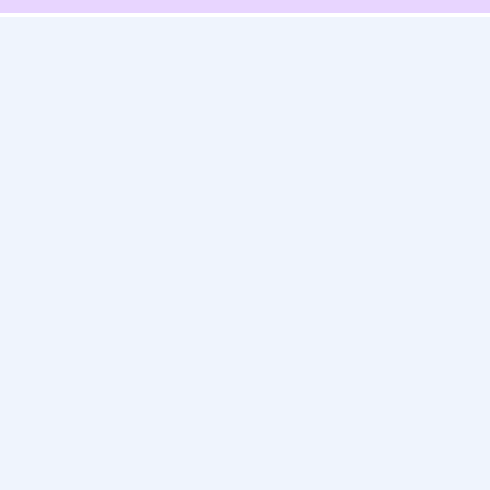
 consejos de apuestas