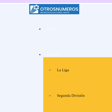
La mejor web de 
de expertos
Inicio
España
La Liga
Segunda División