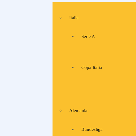
Italia
Serie A
Copa Italia
Alemania
Bundesliga