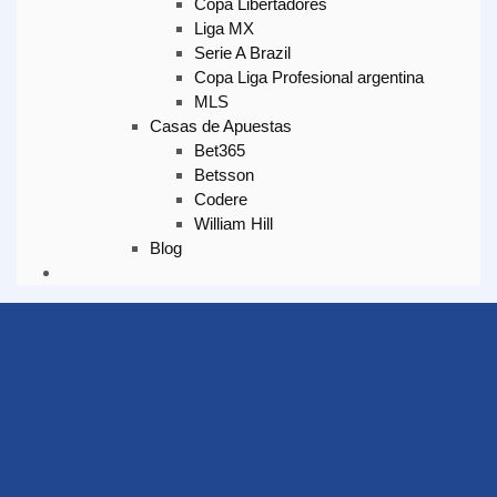
Copa Libertadores
Liga MX
Serie A Brazil
Copa Liga Profesional argentina
MLS
Casas de Apuestas
Bet365
Betsson
Codere
William Hill
Blog