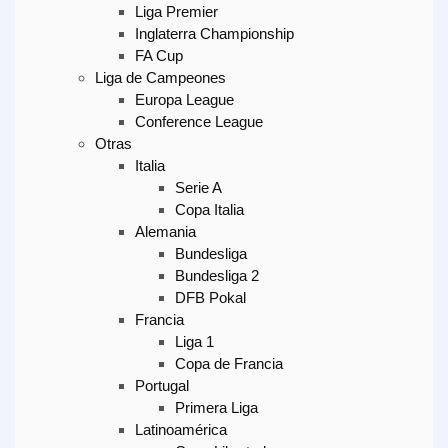
Liga Premier
Inglaterra Championship
FA Cup
Liga de Campeones
Europa League
Conference League
Otras
Italia
Serie A
Copa Italia
Alemania
Bundesliga
Bundesliga 2
DFB Pokal
Francia
Liga 1
Copa de Francia
Portugal
Primera Liga
Latinoamérica