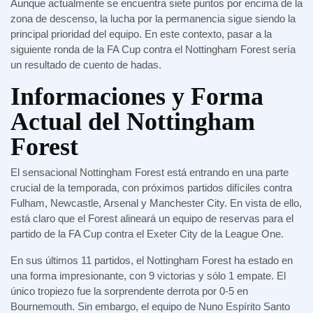
Aunque actualmente se encuentra siete puntos por encima de la
zona de descenso, la lucha por la permanencia sigue siendo la
principal prioridad del equipo. En este contexto, pasar a la
siguiente ronda de la FA Cup contra el Nottingham Forest sería
un resultado de cuento de hadas.
Informaciones y Forma
Actual del Nottingham
Forest
El sensacional Nottingham Forest está entrando en una parte
crucial de la temporada, con próximos partidos difíciles contra
Fulham, Newcastle, Arsenal y Manchester City. En vista de ello,
está claro que el Forest alineará un equipo de reservas para el
partido de la FA Cup contra el Exeter City de la League One.
En sus últimos 11 partidos, el Nottingham Forest ha estado en
una forma impresionante, con 9 victorias y sólo 1 empate. El
único tropiezo fue la sorprendente derrota por 0-5 en
Bournemouth. Sin embargo, el equipo de Nuno Espírito Santo