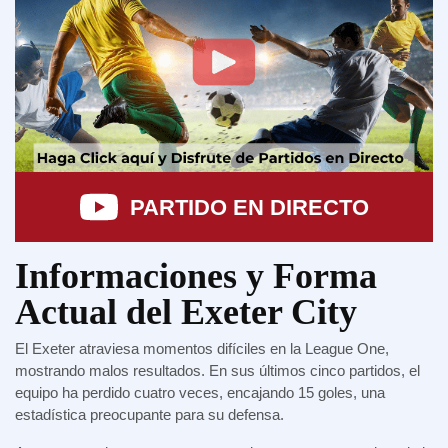
PARTIDO EN DIRECTO
Informaciones y Forma
Actual del Exeter City
El Exeter atraviesa momentos difíciles en la League One,
mostrando malos resultados. En sus últimos cinco partidos, el
equipo ha perdido cuatro veces, encajando 15 goles, una
estadística preocupante para su defensa.