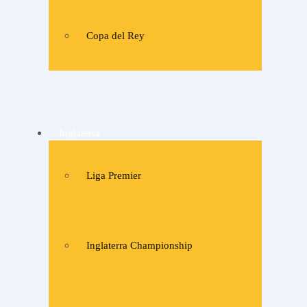
Copa del Rey
Inglaterra
Liga Premier
Inglaterra Championship