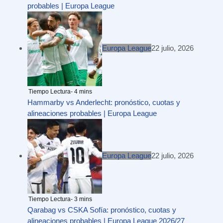
probables | Europa League
Europa League
22 julio, 2026
Hammarby vs Anderlecht: pronóstico, cuotas y
alineaciones probables | Europa League
Europa League
22 julio, 2026
Qarabag vs CSKA Sofía: pronóstico, cuotas y
alineaciones probables | Europa League 2026/27