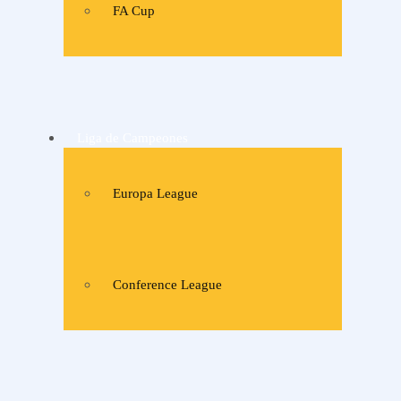
FA Cup
Liga de Campeones
Europa League
Conference League