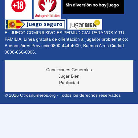
EL JUEGO COMPULSIVO ES PERJUDICIAL PARA VOS Y TU
FAMILIA, Línea gratuita de orientación al jugador problemático:
Buenos Aires Provincia 0800-444-4000, Buenos Aires Ciudad
0800-666-6006.
Condiciones Generales
Jugar Bien
Publicidad
© 2026 Otrosnumeros.org - Todos los derechos reservados