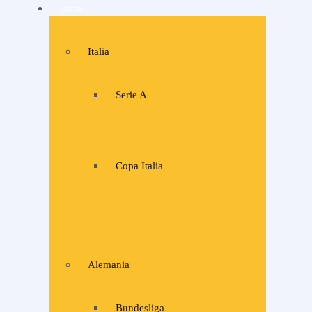
Otras
Italia
Serie A
Copa Italia
Alemania
Bundesliga