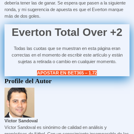
debería tener las de ganar. Se espera que pasen a la siguiente
ronda, y mi sugerencia de apuesta es que el Everton marque
más de dos goles.
Everton Total Over +2
Todas las cuotas que se muestran en esta página eran
correctas en el momento de escribir este artículo y están
sujetas a retirada o cambio en cualquier momento.
APOSTAR EN BET365 – 1.72
Profile del Autor
Victor Sandoval
Víctor Sandoval es sinónimo de calidad en análisis y
pronósticos de fútbol. Con un conocimiento incomparable de las