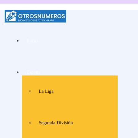
La mejor web de
Pronósticos de fútbol
Inicio
y consejos de apuestas
de expertos
España
La Liga
Segunda División