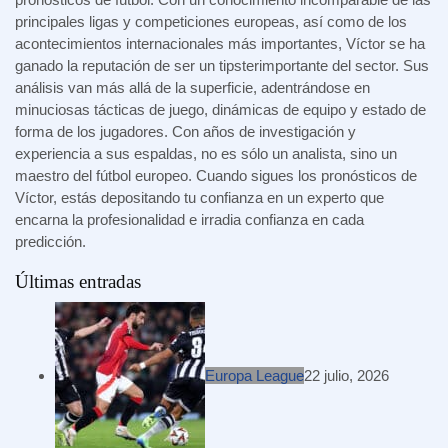
principales ligas y competiciones europeas, así como de los
acontecimientos internacionales más importantes, Víctor se ha
ganado la reputación de ser un tipsterimportante del sector. Sus
análisis van más allá de la superficie, adentrándose en
minuciosas tácticas de juego, dinámicas de equipo y estado de
forma de los jugadores. Con años de investigación y
experiencia a sus espaldas, no es sólo un analista, sino un
maestro del fútbol europeo. Cuando sigues los pronósticos de
Víctor, estás depositando tu confianza en un experto que
encarna la profesionalidad e irradia confianza en cada
predicción.
Últimas entradas
Europa League
22 julio, 2026