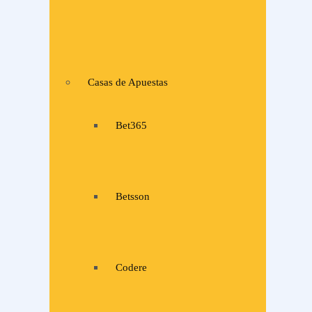
Casas de Apuestas
Bet365
Betsson
Codere