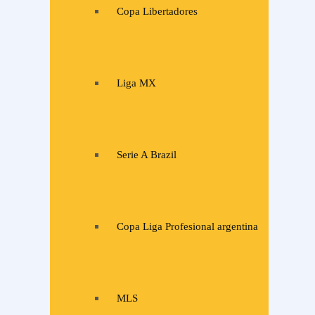
Copa Libertadores
Liga MX
Serie A Brazil
Copa Liga Profesional argentina
MLS