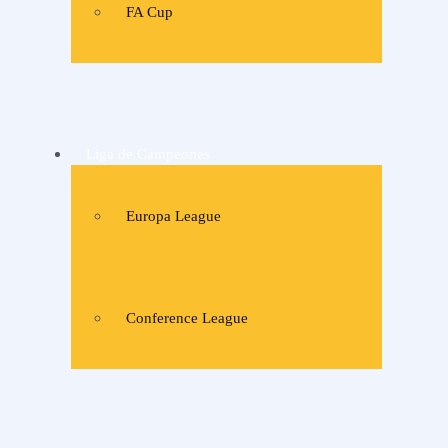
FA Cup
Liga de Campeones
Europa League
Conference League