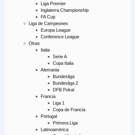
Liga Premier
Inglaterra Championship
FA Cup
Liga de Campeones
Europa League
Conference League
Otras
Italia
Serie A
Copa Italia
Alemania
Bundesliga
Bundesliga 2
DFB Pokal
Francia
Liga 1
Copa de Francia
Portugal
Primera Liga
Latinoamérica