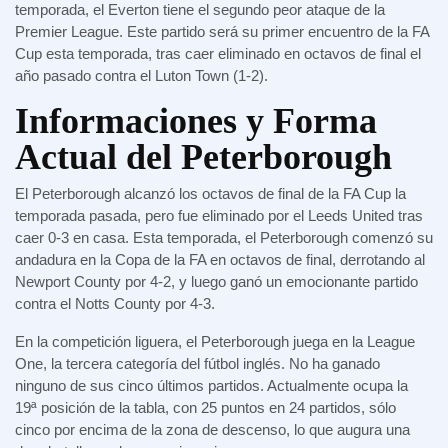
temporada, el Everton tiene el segundo peor ataque de la
Premier League. Este partido será su primer encuentro de la FA
Cup esta temporada, tras caer eliminado en octavos de final el
año pasado contra el Luton Town (1-2).
Informaciones y Forma
Actual del Peterborough
El Peterborough alcanzó los octavos de final de la FA Cup la
temporada pasada, pero fue eliminado por el Leeds United tras
caer 0-3 en casa. Esta temporada, el Peterborough comenzó su
andadura en la Copa de la FA en octavos de final, derrotando al
Newport County por 4-2, y luego ganó un emocionante partido
contra el Notts County por 4-3.
En la competición liguera, el Peterborough juega en la League
One, la tercera categoría del fútbol inglés. No ha ganado
ninguno de sus cinco últimos partidos. Actualmente ocupa la
19ª posición de la tabla, con 25 puntos en 24 partidos, sólo
cinco por encima de la zona de descenso, lo que augura una