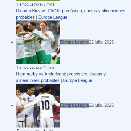
Dinamo Kiev vs PAOK: pronóstico, cuotas y alineaciones
probables | Europa League
Europa League
22 julio, 2026
Hammarby vs Anderlecht: pronóstico, cuotas y
alineaciones probables | Europa League
Europa League
22 julio, 2026