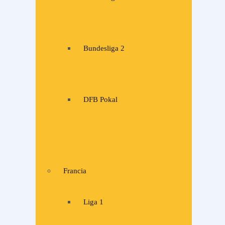
Bundesliga 2
DFB Pokal
Francia
Liga 1