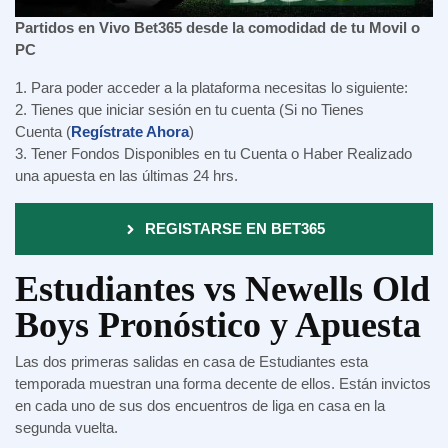
Partidos en Vivo Bet365 desde la comodidad de tu Movil o
PC
1. Para poder acceder a la plataforma necesitas lo siguiente:
2. Tienes que iniciar sesión en tu cuenta (Si no Tienes
Cuenta (
Regístrate Ahora
)
3. Tener Fondos Disponibles en tu Cuenta o Haber Realizado
una apuesta en las últimas 24 hrs.
REGISTARSE EN BET365
Estudiantes vs Newells Old
Boys Pronóstico y Apuesta
Las dos primeras salidas en casa de Estudiantes esta
temporada muestran una forma decente de ellos. Están invictos
en cada uno de sus dos encuentros de liga en casa en la
segunda vuelta.