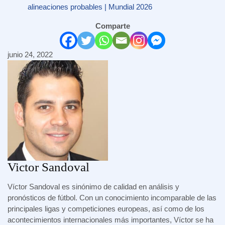
alineaciones probables | Mundial 2026
Comparte
junio 24, 2022
Victor Sandoval
Víctor Sandoval es sinónimo de calidad en análisis y
pronósticos de fútbol. Con un conocimiento incomparable de las
principales ligas y competiciones europeas, así como de los
acontecimientos internacionales más importantes, Víctor se ha