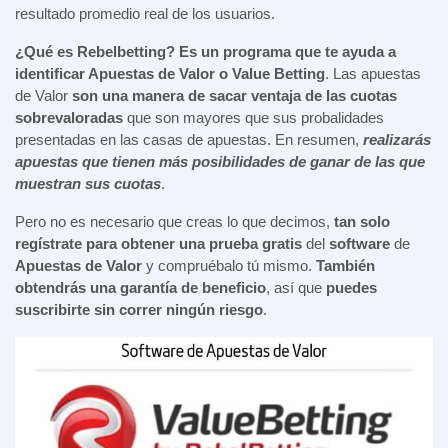
resultado promedio real de los usuarios.
¿Qué es Rebelbetting?
Es un programa que te ayuda a
identificar Apuestas de Valor o Value Betting
. Las apuestas
de Valor
son una manera de sacar ventaja de las cuotas
sobrevaloradas
que son mayores que sus probalidades
presentadas en las casas de apuestas. En resumen,
realizarás
apuestas que tienen más posibilidades de ganar de las que
muestran sus cuotas
.
Pero no es necesario que creas lo que decimos,
tan solo
regístrate para obtener una prueba gratis
del
software
de
Apuestas de Valor
y compruébalo tú mismo.
También
obtendrás una garantía de beneficio
, así que
puedes
suscribirte sin correr ningún riesgo
.