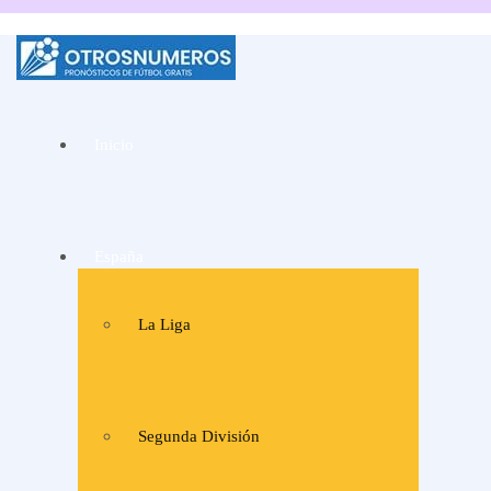
La mejor web de
Pronósticos de fútbol
Inicio
y consejos de apuestas
de expertos
España
La Liga
Segunda División