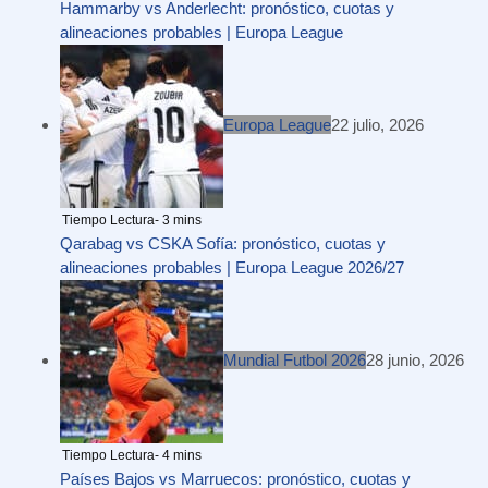
Hammarby vs Anderlecht: pronóstico, cuotas y
alineaciones probables | Europa League
Europa League
22 julio, 2026
Qarabag vs CSKA Sofía: pronóstico, cuotas y
alineaciones probables | Europa League 2026/27
Mundial Futbol 2026
28 junio, 2026
Países Bajos vs Marruecos: pronóstico, cuotas y