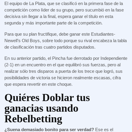
El equipo de La Plata, que se clasificó en la primera fase de la
competición como líder de su grupo, pero sucumbió en la fase
decisiva sin llegar a la final, espera ganar el título en esta
segunda y más importante parte de la competición.
Para que su plan fructifique, debe ganar este Estudiantes-
Newell’s Old Boys, sobre todo porque su rival encabeza la tabla
de clasificación tras cuatro partidos disputados.
En su anterior partido, el Pincha fue derrotado por Independiente
(2-1) en un encuentro en el que equilibró sus fuerzas, pero al
realizar sólo tres disparos a puerta de los trece que logró, sus
posibilidades de victoria se hicieron realmente escasas, cifra
que espera revertir en este choque.
Quiéres Doblar tus
ganacias usando
Rebelbetting
¿Suena demasiado bonito para ser verdad?
Ese es el