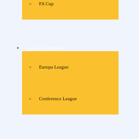
FA Cup
Liga de Campeones
Europa League
Conference League