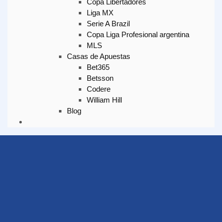
Copa Libertadores
Liga MX
Serie A Brazil
Copa Liga Profesional argentina
MLS
Casas de Apuestas
Bet365
Betsson
Codere
William Hill
Blog