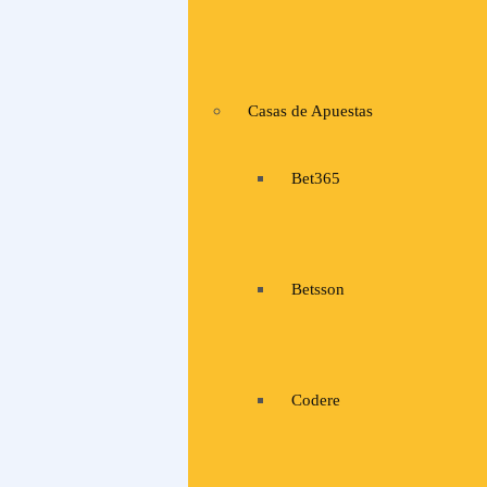
Casas de Apuestas
Bet365
Betsson
Codere