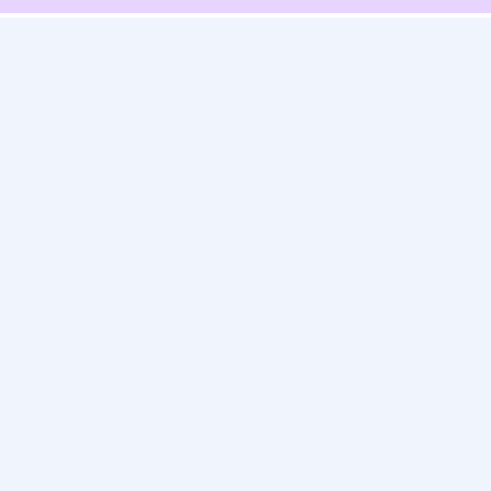
 consejos de apuestas