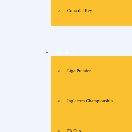
Copa del Rey
Inglaterra
Liga Premier
Inglaterra Championship
FA Cup