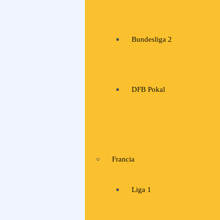
Bundesliga 2
DFB Pokal
Francia
Liga 1