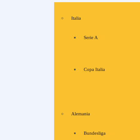
Italia
Serie A
Copa Italia
Alemania
Bundesliga