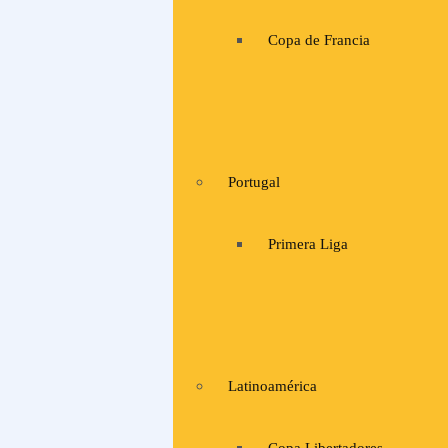
Copa de Francia
Portugal
Primera Liga
Latinoamérica