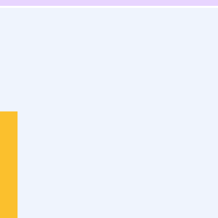
Pronósticos de fútbol y