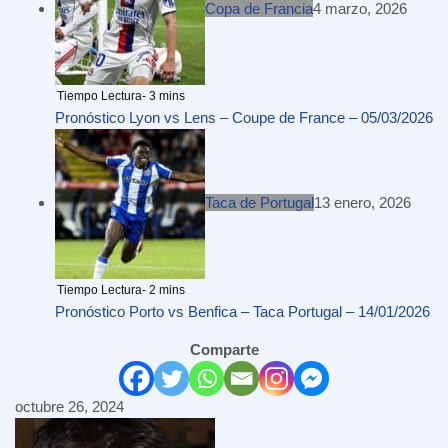
Copa de Francia
4 marzo, 2026
Pronóstico Lyon vs Lens – Coupe de France – 05/03/2026
Taca de Portugal
13 enero, 2026
Pronóstico Porto vs Benfica – Taca Portugal – 14/01/2026
Comparte
octubre 26, 2024