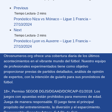
Previous
Pronóstico Niza vs Mónaco – Ligue 1 Francia –
27/10/2024
Next
Pronóstico Lyon vs Auxerre – Ligue 1 Francia –
27/10/2024
Otrosnumeros.org ofrece una cobertura diaria de los últimos
acontecimientos en el vibrante mundo del fútbol. Nuestro equipo
de profesionales experimentados tiene como objetivo
proporcionar previas de partidos detallados, análisis de opinión
de expertos, con la intención de guiarlo para sus pronósticos de
fútbol.
18+, Permiso SEGOB DGJS/DGAAD/DCRCA/P-01/2018. Los
juegos con apuestas están prohibidos para menores de edad.
Juega de manera responsable. El juego tiene el principal
propósito del entretenimiento, la diversión y el esparcimiento.