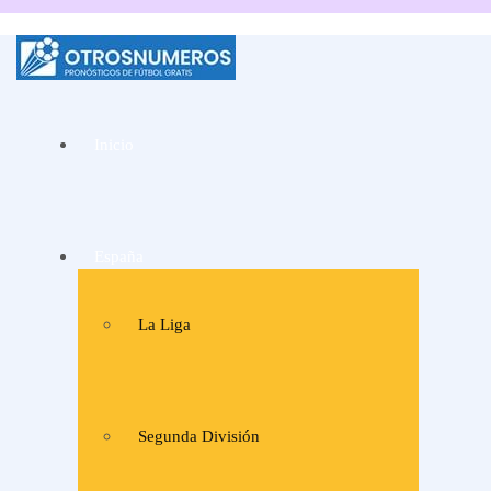
La mejor web de
Pronósticos de fútbol
Inicio
y consejos de apuestas
de expertos
España
La Liga
Segunda División