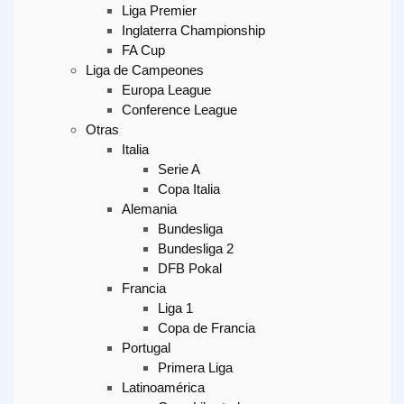
Liga Premier
Inglaterra Championship
FA Cup
Liga de Campeones
Europa League
Conference League
Otras
Italia
Serie A
Copa Italia
Alemania
Bundesliga
Bundesliga 2
DFB Pokal
Francia
Liga 1
Copa de Francia
Portugal
Primera Liga
Latinoamérica