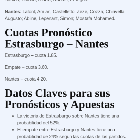
Nantes
: Lafont; Amian, Castelletto, Zeze, Cozza; Chirivella,
Augusto; Abline, Lepenant, Simon; Mostafa Mohamed.
Cuotas Pronóstico
Estrasburgo – Nantes
Estrasburgo – cuota 1.85.
Empate – cuota 3.60.
Nantes – cuota 4.20.
Datos Claves para sus
Pronósticos y Apuestas
La victoria de Estrasburgo sobre Nantes tiene una
probabilidad del 52%.
El empate entre Estrasburgo y Nantes tiene una
probabilidad de 24% según las cuotas de los partidos.