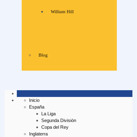
William Hill
Blog
Inicio
España
La Liga
Segunda División
Copa del Rey
Inglaterra