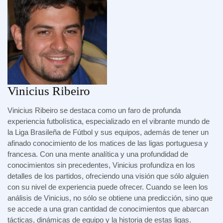
Vinicius Ribeiro
Vinicius Ribeiro se destaca como un faro de profunda
experiencia futbolística, especializado en el vibrante mundo de
la Liga Brasileña de Fútbol y sus equipos, además de tener un
afinado conocimiento de los matices de las ligas portuguesa y
francesa. Con una mente analítica y una profundidad de
conocimientos sin precedentes, Vinicius profundiza en los
detalles de los partidos, ofreciendo una visión que sólo alguien
con su nivel de experiencia puede ofrecer. Cuando se leen los
análisis de Vinicius, no sólo se obtiene una predicción, sino que
se accede a una gran cantidad de conocimientos que abarcan
tácticas, dinámicas de equipo y la historia de estas ligas.