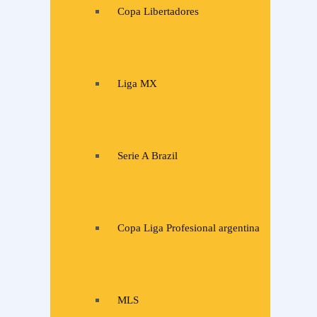
Copa Libertadores
Liga MX
Serie A Brazil
Copa Liga Profesional argentina
MLS