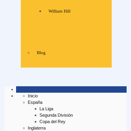
William Hill
Blog
Inicio
España
La Liga
Segunda División
Copa del Rey
Inglaterra