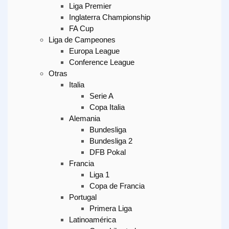
Liga Premier
Inglaterra Championship
FA Cup
Liga de Campeones
Europa League
Conference League
Otras
Italia
Serie A
Copa Italia
Alemania
Bundesliga
Bundesliga 2
DFB Pokal
Francia
Liga 1
Copa de Francia
Portugal
Primera Liga
Latinoamérica