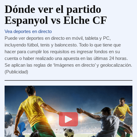
Dónde ver el partido
Espanyol vs Elche CF
Vea deportes en directo
Puede ver deportes en directo en móvil, tableta y PC,
incluyendo fútbol, tenis y baloncesto. Todo lo que tiene que
hacer para cumplir los requisitos es ingresar fondos en su
cuenta o haber realizado una apuesta en las últimas 24 horas.
Se aplican las reglas de ‘Imágenes en directo’ y geolocalización.
(Publicidad)