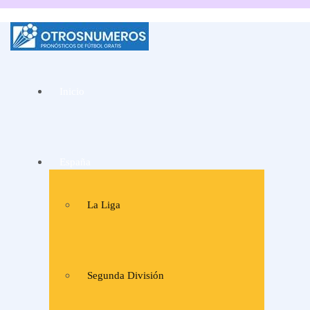
La mejor web de
Pronósticos de fútbol
Inicio
y consejos de apuestas
de expertos
España
La Liga
Segunda División