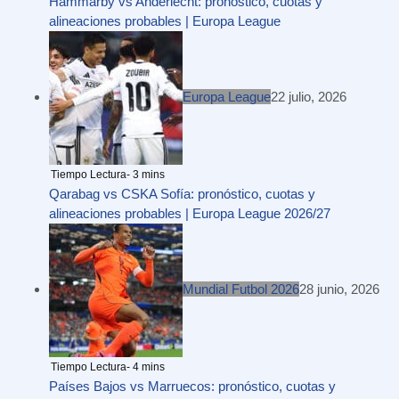
Hammarby vs Anderlecht: pronóstico, cuotas y
alineaciones probables | Europa League
Europa League
22 julio, 2026
Qarabag vs CSKA Sofía: pronóstico, cuotas y
alineaciones probables | Europa League 2026/27
Mundial Futbol 2026
28 junio, 2026
Países Bajos vs Marruecos: pronóstico, cuotas y