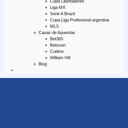
Copa Libertadores
Liga MX
Serie A Brazil
Copa Liga Profesional argentina
MLS
Casas de Apuestas
Bet365
Betsson
Codere
William Hill
Blog