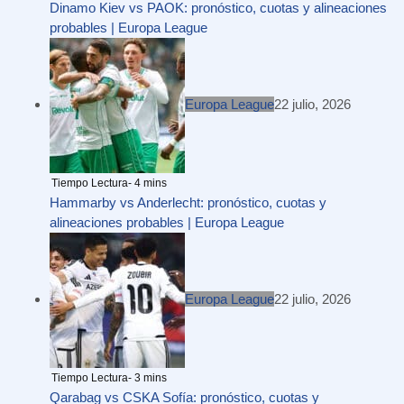
Dinamo Kiev vs PAOK: pronóstico, cuotas y alineaciones
probables | Europa League
Europa League
22 julio, 2026
Hammarby vs Anderlecht: pronóstico, cuotas y
alineaciones probables | Europa League
Europa League
22 julio, 2026
Qarabag vs CSKA Sofía: pronóstico, cuotas y