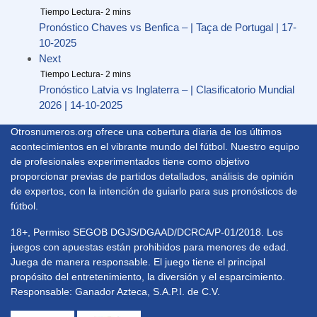
Pronóstico Chaves vs Benfica – | Taça de Portugal | 17-
10-2025
Next
Pronóstico Latvia vs Inglaterra – | Clasificatorio Mundial
2026 | 14-10-2025
Otrosnumeros.org ofrece una cobertura diaria de los últimos
acontecimientos en el vibrante mundo del fútbol. Nuestro equipo
de profesionales experimentados tiene como objetivo
proporcionar previas de partidos detallados, análisis de opinión
de expertos, con la intención de guiarlo para sus pronósticos de
fútbol.
18+, Permiso SEGOB DGJS/DGAAD/DCRCA/P-01/2018. Los
juegos con apuestas están prohibidos para menores de edad.
Juega de manera responsable. El juego tiene el principal
propósito del entretenimiento, la diversión y el esparcimiento.
Responsable: Ganador Azteca, S.A.P.I. de C.V.