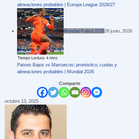
alineaciones probables | Europa League 2026/27
Mundial Futbol 2026
28 junio, 2026
Países Bajos vs Marruecos: pronóstico, cuotas y
alineaciones probables | Mundial 2026
Comparte
octubre 13, 2025