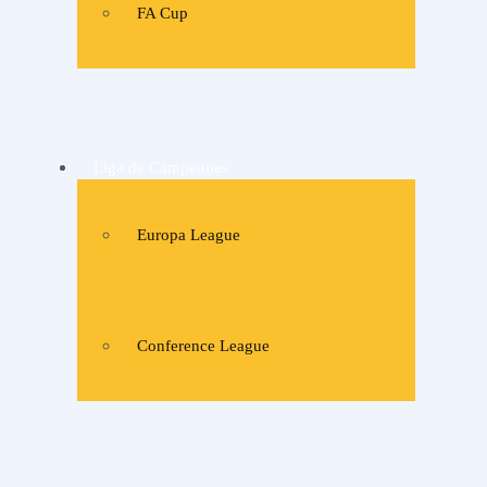
FA Cup
Liga de Campeones
Europa League
Conference League