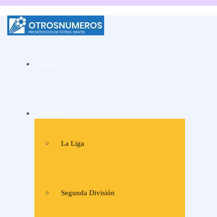
La mejor web de
Pronósticos de fútbol
Inicio
y consejos de apuestas
de expertos
España
La Liga
Segunda División