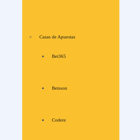
Casas de Apuestas
Bet365
Betsson
Codere