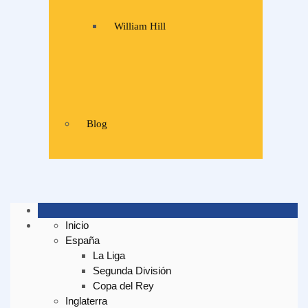
William Hill
Blog
Inicio
España
La Liga
Segunda División
Copa del Rey
Inglaterra