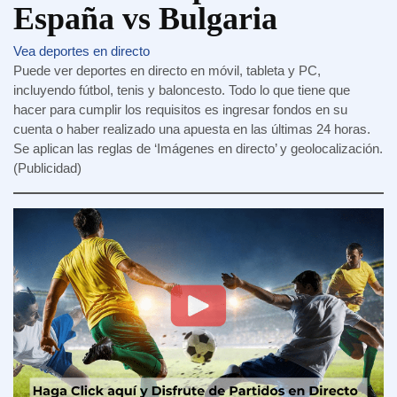
España vs Bulgaria
Vea deportes en directo
Puede ver deportes en directo en móvil, tableta y PC,
incluyendo fútbol, tenis y baloncesto. Todo lo que tiene que
hacer para cumplir los requisitos es ingresar fondos en su
cuenta o haber realizado una apuesta en las últimas 24 horas.
Se aplican las reglas de ‘Imágenes en directo’ y geolocalización.
(Publicidad)