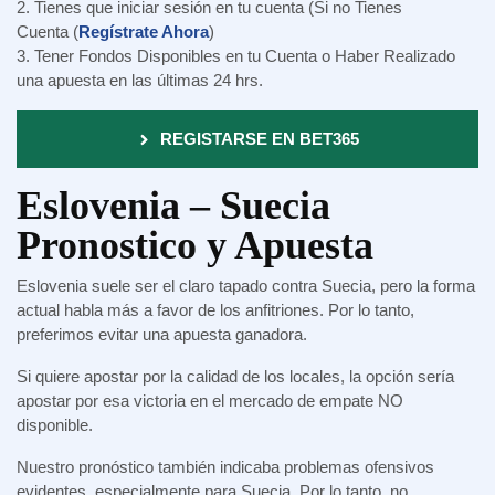
2. Tienes que iniciar sesión en tu cuenta (Si no Tienes
Cuenta (
Regístrate Ahora
)
3. Tener Fondos Disponibles en tu Cuenta o Haber Realizado
una apuesta en las últimas 24 hrs.
REGISTARSE EN BET365
Eslovenia – Suecia
Pronostico y Apuesta
Eslovenia suele ser el claro tapado contra Suecia, pero la forma
actual habla más a favor de los anfitriones. Por lo tanto,
preferimos evitar una apuesta ganadora.
Si quiere apostar por la calidad de los locales, la opción sería
apostar por esa victoria en el mercado de empate NO
disponible.
Nuestro pronóstico también indicaba problemas ofensivos
evidentes, especialmente para Suecia. Por lo tanto, no