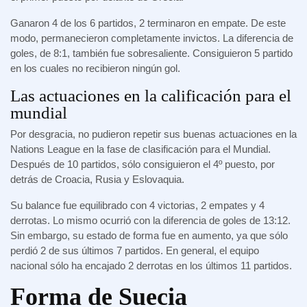
Ganaron 4 de los 6 partidos, 2 terminaron en empate. De este
modo, permanecieron completamente invictos. La diferencia de
goles, de 8:1, también fue sobresaliente. Consiguieron 5 partido
en los cuales no recibieron ningún gol.
Las actuaciones en la calificación para el
mundial
Por desgracia, no pudieron repetir sus buenas actuaciones en la
Nations League en la fase de clasificación para el Mundial.
Después de 10 partidos, sólo consiguieron el 4º puesto, por
detrás de Croacia, Rusia y Eslovaquia.
Su balance fue equilibrado con 4 victorias, 2 empates y 4
derrotas. Lo mismo ocurrió con la diferencia de goles de 13:12.
Sin embargo, su estado de forma fue en aumento, ya que sólo
perdió 2 de sus últimos 7 partidos. En general, el equipo
nacional sólo ha encajado 2 derrotas en los últimos 11 partidos.
Forma de Suecia