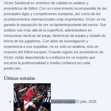
Víctor Sandoval es sinónimo de calidad en análisis y
pronósticos de fútbol. Con un conocimiento incomparable de las
principales ligas y competiciones europeas, así como de los
acontecimientos internacionales más importantes, Víctor se ha
ganado la reputación de ser un tipsterimportante del sector. Sus
análisis van más allá de la superficie, adentrándose en
minuciosas tácticas de juego, dinámicas de equipo y estado de
forma de los jugadores. Con años de investigación y
experiencia a sus espaldas, no es sólo un analista, sino un
maestro del fútbol europeo. Cuando sigues los pronósticos de
Víctor, estás depositando tu confianza en un experto que
encarna la profesionalidad e irradia confianza en cada
predicción.
Últimas entradas
Europa League
22 julio, 2026