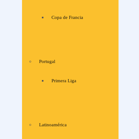
Copa de Francia
Portugal
Primera Liga
Latinoamérica