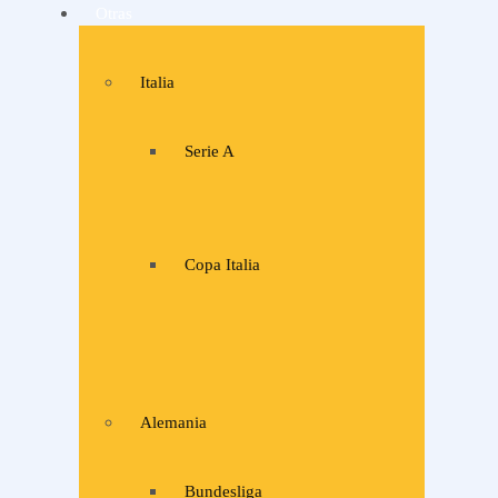
Otras
Italia
Serie A
Copa Italia
Alemania
Bundesliga