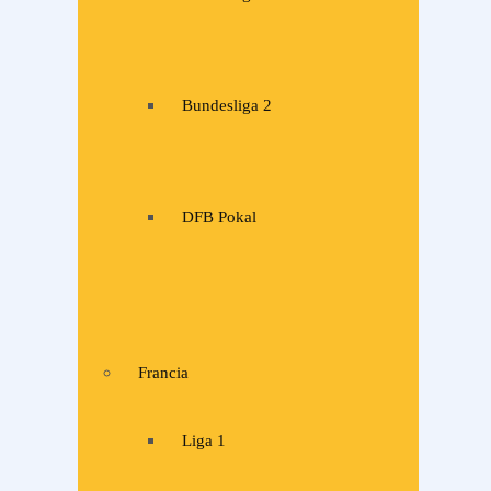
Bundesliga 2
DFB Pokal
Francia
Liga 1