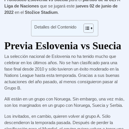
Liga de Naciones
que se jugará este j
ueves 02 de junio de
2022
en el
Stožice Stadium
.
Detalles del Contenido
Previa Eslovenia vs Suecia
La selección nacional de Eslovenia no ha tenido mucho que
celebrar en los últimos años. No se han clasificado para una
fase final desde 2010 y sólo tuvieron un éxito moderado en la
Nations League hasta esta temporada. Gracias a sus buenas
actuaciones del año pasado, al menos consiguieron pasar al
Grupo B.
Allí están en un grupo con Noruega. Sin embargo, una vez más,
son los marginados en un grupo con Noruega, Suecia y Serbia.
Los invitados, en cambio, quieren volver al grupo A. Sólo
descendieron la temporada pasada. Después de perder la
clasificación para el Mundial, el equipo quiere volver a tener una