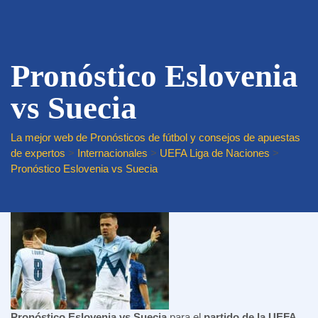
Pronóstico Eslovenia
vs Suecia
La mejor web de Pronósticos de fútbol y consejos de apuestas
de expertos
>
Internacionales
>
UEFA Liga de Naciones
>
Pronóstico Eslovenia vs Suecia
Pronóstico Eslovenia vs Suecia
para el
partido de la UEFA