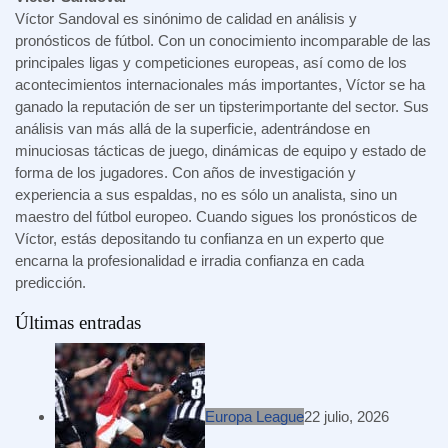
Víctor Sandoval es sinónimo de calidad en análisis y
pronósticos de fútbol. Con un conocimiento incomparable de las
principales ligas y competiciones europeas, así como de los
acontecimientos internacionales más importantes, Víctor se ha
ganado la reputación de ser un tipsterimportante del sector. Sus
análisis van más allá de la superficie, adentrándose en
minuciosas tácticas de juego, dinámicas de equipo y estado de
forma de los jugadores. Con años de investigación y
experiencia a sus espaldas, no es sólo un analista, sino un
maestro del fútbol europeo. Cuando sigues los pronósticos de
Víctor, estás depositando tu confianza en un experto que
encarna la profesionalidad e irradia confianza en cada
predicción.
Últimas entradas
Europa League
22 julio, 2026