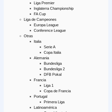
Liga Premier
Inglaterra Championship
FA Cup
Liga de Campeones
Europa League
Conference League
Otras
Italia
Serie A
Copa Italia
Alemania
Bundesliga
Bundesliga 2
DFB Pokal
Francia
Liga 1
Copa de Francia
Portugal
Primera Liga
Latinoamérica