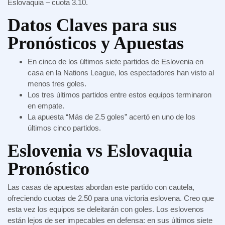
Eslovaquia – cuota 3.10.
Datos Claves para sus
Pronósticos y Apuestas
En cinco de los últimos siete partidos de Eslovenia en
casa en la Nations League, los espectadores han visto al
menos tres goles.
Los tres últimos partidos entre estos equipos terminaron
en empate.
La apuesta “Más de 2.5 goles” acertó en uno de los
últimos cinco partidos.
Eslovenia vs Eslovaquia
Pronóstico
Las casas de apuestas abordan este partido con cautela,
ofreciendo cuotas de 2.50 para una victoria eslovena. Creo que
esta vez los equipos se deleitarán con goles. Los eslovenos
están lejos de ser impecables en defensa: en sus últimos siete