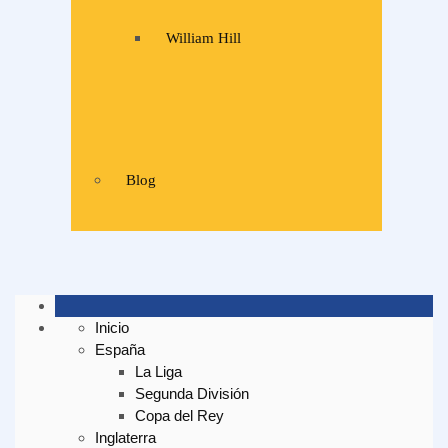
William Hill
Blog
Inicio
España
La Liga
Segunda División
Copa del Rey
Inglaterra