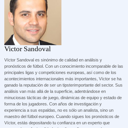
Victor Sandoval
Víctor Sandoval es sinónimo de calidad en análisis y
pronósticos de fútbol. Con un conocimiento incomparable de las
principales ligas y competiciones europeas, así como de los
acontecimientos internacionales más importantes, Víctor se ha
ganado la reputación de ser un tipsterimportante del sector. Sus
análisis van más allá de la superficie, adentrándose en
minuciosas tácticas de juego, dinámicas de equipo y estado de
forma de los jugadores. Con años de investigación y
experiencia a sus espaldas, no es sólo un analista, sino un
maestro del fútbol europeo. Cuando sigues los pronósticos de
Víctor, estás depositando tu confianza en un experto que