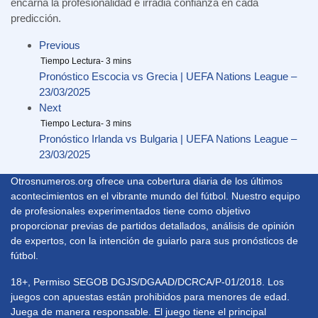
encarna la profesionalidad e irradia confianza en cada
predicción.
Previous
Pronóstico Escocia vs Grecia | UEFA Nations League –
23/03/2025
Next
Pronóstico Irlanda vs Bulgaria | UEFA Nations League –
23/03/2025
Otrosnumeros.org ofrece una cobertura diaria de los últimos
acontecimientos en el vibrante mundo del fútbol. Nuestro equipo
de profesionales experimentados tiene como objetivo
proporcionar previas de partidos detallados, análisis de opinión
de expertos, con la intención de guiarlo para sus pronósticos de
fútbol.
18+, Permiso SEGOB DGJS/DGAAD/DCRCA/P-01/2018. Los
juegos con apuestas están prohibidos para menores de edad.
Juega de manera responsable. El juego tiene el principal