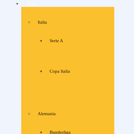
Otras
Italia
Serie A
Copa Italia
Alemania
Bundesliga