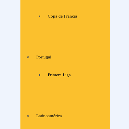
Copa de Francia
Portugal
Primera Liga
Latinoamérica