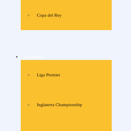
Copa del Rey
Inglaterra
Liga Premier
Inglaterra Championship