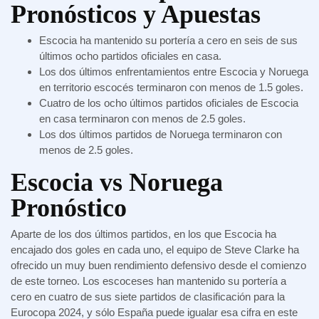
Pronósticos y Apuestas
Escocia ha mantenido su portería a cero en seis de sus
últimos ocho partidos oficiales en casa.
Los dos últimos enfrentamientos entre Escocia y Noruega
en territorio escocés terminaron con menos de 1.5 goles.
Cuatro de los ocho últimos partidos oficiales de Escocia
en casa terminaron con menos de 2.5 goles.
Los dos últimos partidos de Noruega terminaron con
menos de 2.5 goles.
Escocia vs Noruega
Pronóstico
Aparte de los dos últimos partidos, en los que Escocia ha
encajado dos goles en cada uno, el equipo de Steve Clarke ha
ofrecido un muy buen rendimiento defensivo desde el comienzo
de este torneo. Los escoceses han mantenido su portería a
cero en cuatro de sus siete partidos de clasificación para la
Eurocopa 2024, y sólo España puede igualar esa cifra en este