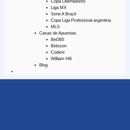
Copa Libertadores
Liga MX
Serie A Brazil
Copa Liga Profesional argentina
MLS
Casas de Apuestas
Bet365
Betsson
Codere
William Hill
Blog