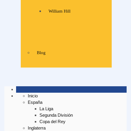
William Hill
Blog
Inicio
España
La Liga
Segunda División
Copa del Rey
Inglaterra