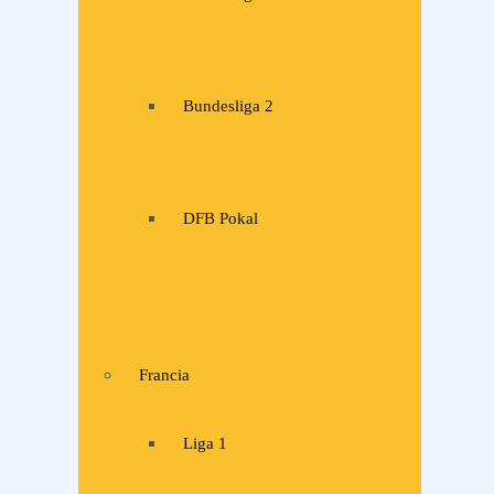
Bundesliga 2
DFB Pokal
Francia
Liga 1