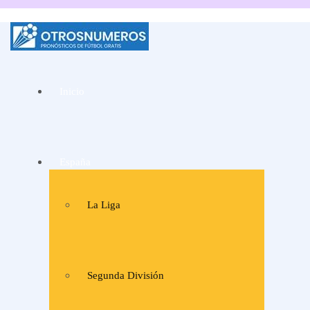
La mejor web de
Pronósticos de fútbol
Inicio
y consejos de apuestas
de expertos
España
La Liga
Segunda División