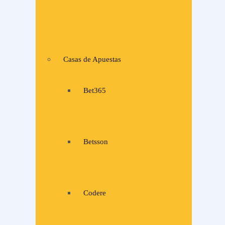
Casas de Apuestas
Bet365
Betsson
Codere