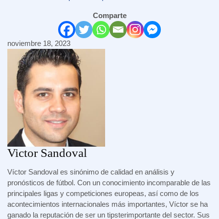
Comparte
noviembre 18, 2023
Victor Sandoval
Víctor Sandoval es sinónimo de calidad en análisis y
pronósticos de fútbol. Con un conocimiento incomparable de las
principales ligas y competiciones europeas, así como de los
acontecimientos internacionales más importantes, Víctor se ha
ganado la reputación de ser un tipsterimportante del sector. Sus