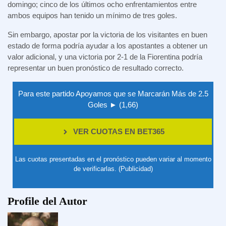
domingo; cinco de los últimos ocho enfrentamientos entre
ambos equipos han tenido un mínimo de tres goles.
Sin embargo, apostar por la victoria de los visitantes en buen
estado de forma podría ayudar a los apostantes a obtener un
valor adicional, y una victoria por 2-1 de la Fiorentina podría
representar un buen pronóstico de resultado correcto.
Para este partido Apoyamos que se Marcarán Más de 2.5
Goles ► (1,66)
VER CUOTAS EN BET365
Las cuotas presentadas en el pronóstico pueden variar al momento
de verificarlas. (Publicidad)
Profile del Autor