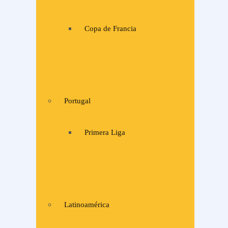
Copa de Francia
Portugal
Primera Liga
Latinoamérica