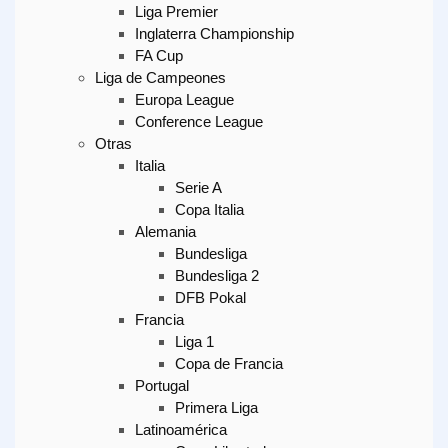
Liga Premier
Inglaterra Championship
FA Cup
Liga de Campeones
Europa League
Conference League
Otras
Italia
Serie A
Copa Italia
Alemania
Bundesliga
Bundesliga 2
DFB Pokal
Francia
Liga 1
Copa de Francia
Portugal
Primera Liga
Latinoamérica