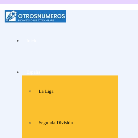
La mejor web de
Pronósticos de fútbol
Inicio
y consejos de apuestas
de expertos
España
La Liga
Segunda División