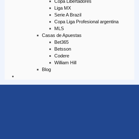
Copa Libertadores
Liga MX
Serie A Brazil
Copa Liga Profesional argentina
MLS
Casas de Apuestas
Bet365
Betsson
Codere
William Hill
Blog