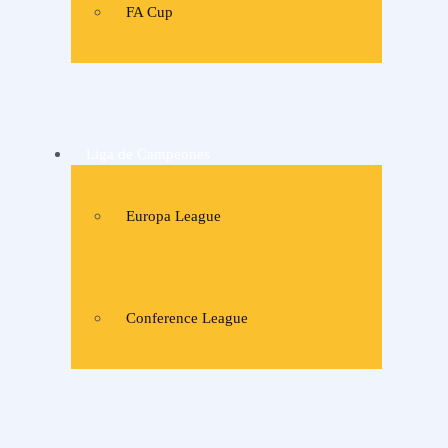
FA Cup
Liga de Campeones
Europa League
Conference League