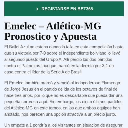
REGISTARSE EN BET365
Emelec – Atlético-MG
Pronostico y Apuesta
El Ballet Azul no estaba dando la talla en esta competición hasta
que su victoria por 7-0 sobre el Independiente boliviano lo llevó
al segundo puesto del Grupo A. Allí perdió los dos partidos
contra el Palmeiras, aunque marcó en la derrota por 3-1 en
casa contra el líder de la Serie A de Brasil.
El Emelec también marcó y venció al todopoderoso Flamengo
de Jorge Jesús en el partido de ida de los octavos de final de
hace tres años, por lo que no es descartable que pueda dar una
pequeña sorpresa aquí. Sin embargo, los cinco últimos partidos
del Atlético-MG en este torneo, en los que ambos equipos han
anotado, nos parecen una opción atractiva a un precio justo.
Un empate a 1 pondría a los visitantes en situación de asegurar