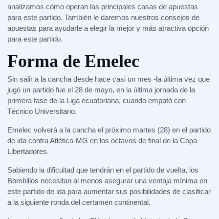
analizamos cómo operan las principales casas de apuestas
para este partido. También le daremos nuestros consejos de
apuestas para ayudarle a elegir la mejor y más atractiva opción
para este partido.
Forma de Emelec
Sin salir a la cancha desde hace casi un mes -la última vez que
jugó un partido fue el 28 de mayo, en la última jornada de la
primera fase de la Liga ecuatoriana, cuando empató con
Técnico Universitario.
Emelec volverá a la cancha el próximo martes (28) en el partido
de ida contra Atlético-MG en los octavos de final de la Copa
Libertadores.
Sabiendo la dificultad que tendrán en el partido de vuelta, los
Bombillos necesitan al menos asegurar una ventaja mínima en
este partido de ida para aumentar sus posibilidades de clasificar
a la siguiente ronda del certamen continental.