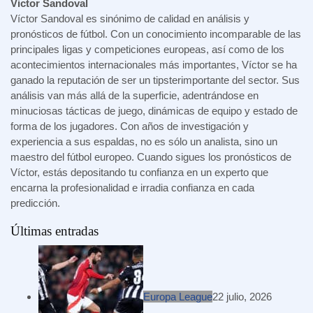
Victor Sandoval
Víctor Sandoval es sinónimo de calidad en análisis y
pronósticos de fútbol. Con un conocimiento incomparable de las
principales ligas y competiciones europeas, así como de los
acontecimientos internacionales más importantes, Víctor se ha
ganado la reputación de ser un tipsterimportante del sector. Sus
análisis van más allá de la superficie, adentrándose en
minuciosas tácticas de juego, dinámicas de equipo y estado de
forma de los jugadores. Con años de investigación y
experiencia a sus espaldas, no es sólo un analista, sino un
maestro del fútbol europeo. Cuando sigues los pronósticos de
Víctor, estás depositando tu confianza en un experto que
encarna la profesionalidad e irradia confianza en cada
predicción.
Últimas entradas
Europa League
22 julio, 2026