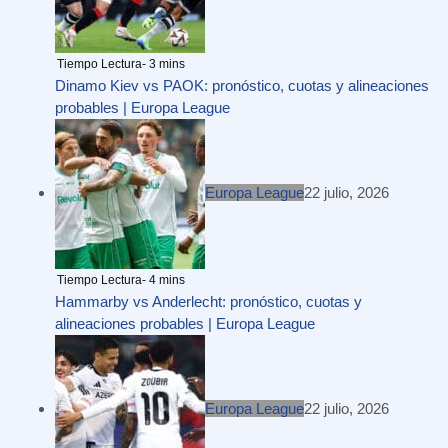
Dinamo Kiev vs PAOK: pronóstico, cuotas y alineaciones
probables | Europa League
Europa League
22 julio, 2026
Hammarby vs Anderlecht: pronóstico, cuotas y
alineaciones probables | Europa League
Europa League
22 julio, 2026