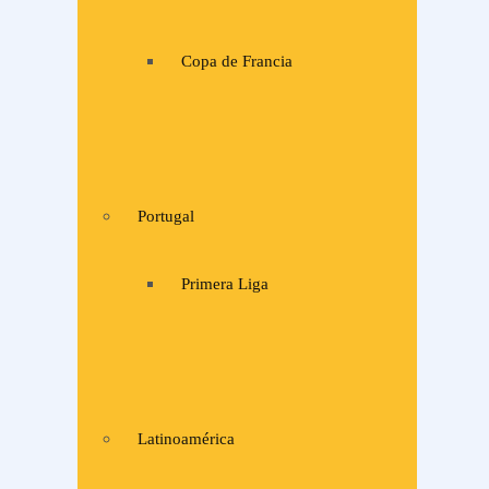
Copa de Francia
Portugal
Primera Liga
Latinoamérica