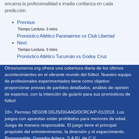
encarna la profesionalidad e irradia confianza en cada
predicción.
Previous
Pronóstico Atlético Paranaense vs Club Libertad
Next
Pronóstico Atlético Tucumán vs Godoy Cruz
Otrosnumeros.org ofrece una cobertura diaria de los últimos
acontecimientos en el vibrante mundo del fútbol. Nuestro equipo
de profesionales experimentados tiene como objetivo
proporcionar previas de partidos detallados, análisis de opinión
de expertos, con la intención de guiarlo para sus pronósticos de
fútbol.
18+, Permiso SEGOB DGJS/DGAAD/DCRCA/P-01/2018. Los
juegos con apuestas están prohibidos para menores de edad.
Juega de manera responsable. El juego tiene el principal
propósito del entretenimiento, la diversión y el esparcimiento.
Responsable: Ganador Azteca, S.A.P.I. de C.V.