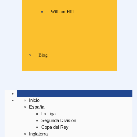
William Hill
Blog
Inicio
España
La Liga
Segunda División
Copa del Rey
Inglaterra