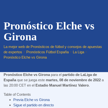
Pronóstico Elche vs
Girona
La mejor web de Pronósticos de fútbol y consejos de apuestas
de expertos
>
Pronósticos Fútbol España
>
La Liga
>
Pronóstico Elche vs Girona
Pronóstico Elche vs Girona
para el
partido de LaLiga de
España
que se juega este
martes, 08 de noviembre de 2022
a
las 20:00 CET en el
Estadio Manuel Martínez Valero
.
Table of Contents
Previa Elche vs Girona
Sigue el partido en directo