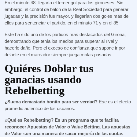
En el minuto 48′ llegaría el tercer gol para los gironeses. Sin
embargo, el control de balón de la Real Sociedad para generar
jugadas y la precisión fue mayor, y llegarían dos goles más de
ellos para sentenciar el partido, en el minuto 71 y en el 85.
Este ha sido uno de los partidos más destacados del Girona,
demostrando que tenía los medios para superar al rival y
hacerle daño. Pero el exceso de confianza que supone ir por
delante en el marcador siempre juega malas pasadas.
Quiéres Doblar tus
ganacias usando
Rebelbetting
¿Suena demasiado bonito para ser verdad?
Ese es el efecto
promedio auténtico de los usuarios.
¿Qué es Rebelbetting?
Es un programa que te facilita
reconocer Apuestas de Valor o Value Betting
.
Las apuestas
de Valor son una manera de sacar mejoría de las cuotas