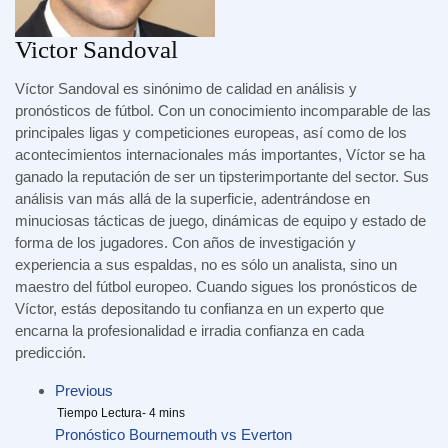
Victor Sandoval
Víctor Sandoval es sinónimo de calidad en análisis y
pronósticos de fútbol. Con un conocimiento incomparable de las
principales ligas y competiciones europeas, así como de los
acontecimientos internacionales más importantes, Víctor se ha
ganado la reputación de ser un tipsterimportante del sector. Sus
análisis van más allá de la superficie, adentrándose en
minuciosas tácticas de juego, dinámicas de equipo y estado de
forma de los jugadores. Con años de investigación y
experiencia a sus espaldas, no es sólo un analista, sino un
maestro del fútbol europeo. Cuando sigues los pronósticos de
Víctor, estás depositando tu confianza en un experto que
encarna la profesionalidad e irradia confianza en cada
predicción.
Previous
Pronóstico Bournemouth vs Everton