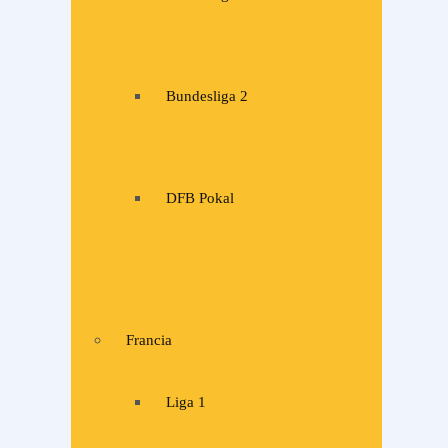
Bundesliga 2
DFB Pokal
Francia
Liga 1