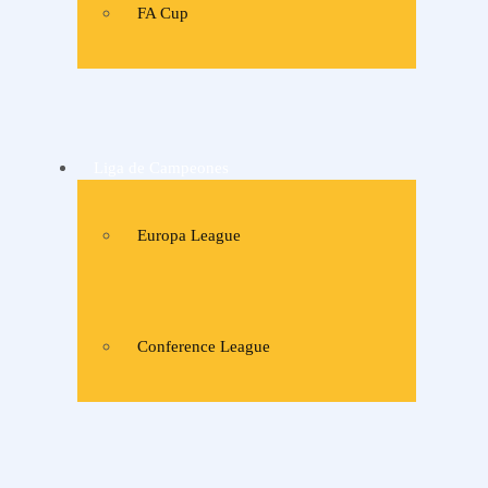
FA Cup
Liga de Campeones
Europa League
Conference League