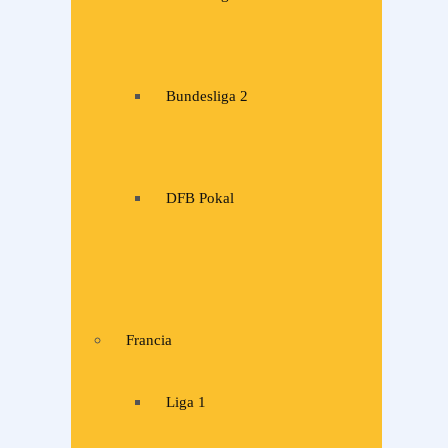
Bundesliga 2
DFB Pokal
Francia
Liga 1