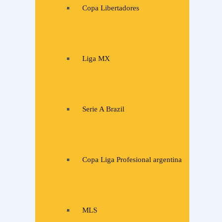
Copa Libertadores
Liga MX
Serie A Brazil
Copa Liga Profesional argentina
MLS