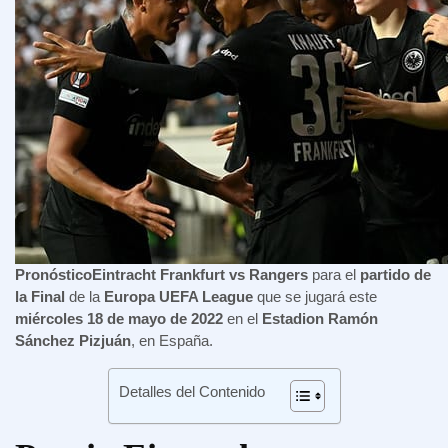
PronósticoEintracht Frankfurt vs Rangers
para el
partido de
la Final
de la
Europa UEFA League
que se jugará este
miércoles 18 de mayo de 2022
en el
Estadion Ramón
Sánchez Pizjuán
, en España.
Detalles del Contenido