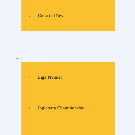
Copa del Rey
Inglaterra
Liga Premier
Inglaterra Championship