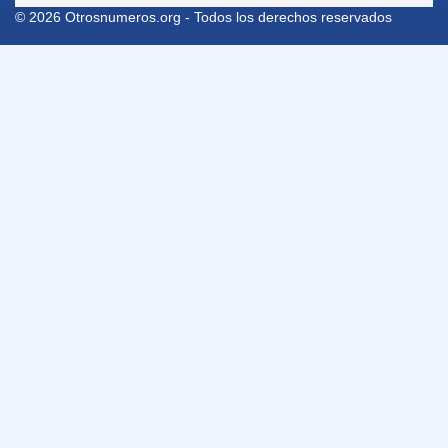
© 2026 Otrosnumeros.org - Todos los derechos reservados