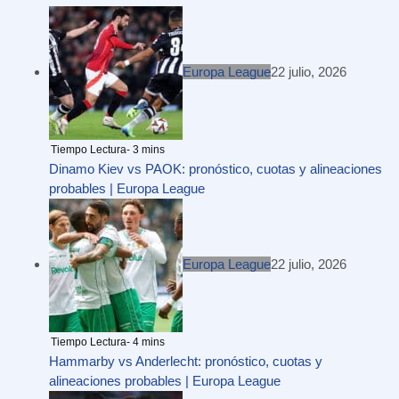
Europa League
22 julio, 2026
Dinamo Kiev vs PAOK: pronóstico, cuotas y alineaciones
probables | Europa League
Europa League
22 julio, 2026
Hammarby vs Anderlecht: pronóstico, cuotas y
alineaciones probables | Europa League