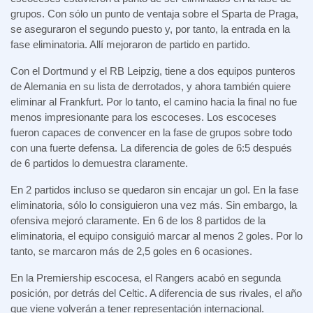
grupos. Con sólo un punto de ventaja sobre el Sparta de Praga,
se aseguraron el segundo puesto y, por tanto, la entrada en la
fase eliminatoria. Allí mejoraron de partido en partido.
Con el Dortmund y el RB Leipzig, tiene a dos equipos punteros
de Alemania en su lista de derrotados, y ahora también quiere
eliminar al Frankfurt. Por lo tanto, el camino hacia la final no fue
menos impresionante para los escoceses. Los escoceses
fueron capaces de convencer en la fase de grupos sobre todo
con una fuerte defensa. La diferencia de goles de 6:5 después
de 6 partidos lo demuestra claramente.
En 2 partidos incluso se quedaron sin encajar un gol. En la fase
eliminatoria, sólo lo consiguieron una vez más. Sin embargo, la
ofensiva mejoró claramente. En 6 de los 8 partidos de la
eliminatoria, el equipo consiguió marcar al menos 2 goles. Por lo
tanto, se marcaron más de 2,5 goles en 6 ocasiones.
En la Premiership escocesa, el Rangers acabó en segunda
posición, por detrás del Celtic. A diferencia de sus rivales, el año
que viene volverán a tener representación internacional.