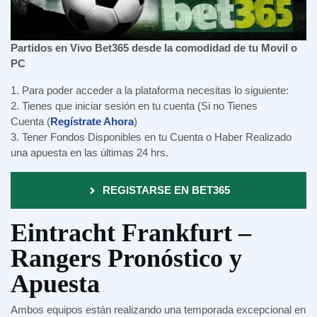
Partidos en Vivo Bet365 desde la comodidad de tu Movil o
PC
1. Para poder acceder a la plataforma necesitas lo siguiente:
2. Tienes que iniciar sesión en tu cuenta (Si no Tienes
Cuenta (
Regístrate Ahora
)
3. Tener Fondos Disponibles en tu Cuenta o Haber Realizado
una apuesta en las últimas 24 hrs.
REGISTARSE EN BET365
Eintracht Frankfurt –
Rangers Pronóstico y
Apuesta
Ambos equipos están realizando una temporada excepcional en