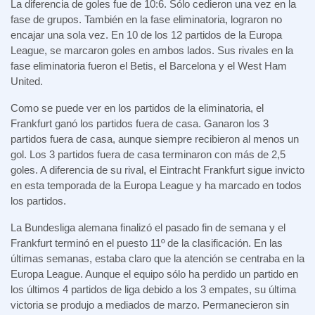
La diferencia de goles fue de 10:6. Sólo cedieron una vez en la
fase de grupos. También en la fase eliminatoria, lograron no
encajar una sola vez. En 10 de los 12 partidos de la Europa
League, se marcaron goles en ambos lados. Sus rivales en la
fase eliminatoria fueron el Betis, el Barcelona y el West Ham
United.
Como se puede ver en los partidos de la eliminatoria, el
Frankfurt ganó los partidos fuera de casa. Ganaron los 3
partidos fuera de casa, aunque siempre recibieron al menos un
gol. Los 3 partidos fuera de casa terminaron con más de 2,5
goles. A diferencia de su rival, el Eintracht Frankfurt sigue invicto
en esta temporada de la Europa League y ha marcado en todos
los partidos.
La Bundesliga alemana finalizó el pasado fin de semana y el
Frankfurt terminó en el puesto 11º de la clasificación. En las
últimas semanas, estaba claro que la atención se centraba en la
Europa League. Aunque el equipo sólo ha perdido un partido en
los últimos 4 partidos de liga debido a los 3 empates, su última
victoria se produjo a mediados de marzo. Permanecieron sin