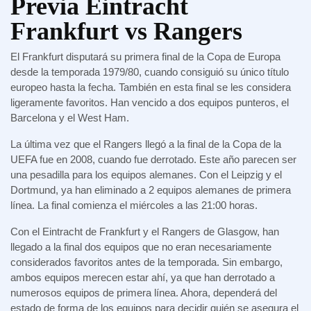
Previa Eintracht
Frankfurt vs Rangers
El Frankfurt disputará su primera final de la Copa de Europa
desde la temporada 1979/80, cuando consiguió su único título
europeo hasta la fecha. También en esta final se les considera
ligeramente favoritos. Han vencido a dos equipos punteros, el
Barcelona y el West Ham.
La última vez que el Rangers llegó a la final de la Copa de la
UEFA fue en 2008, cuando fue derrotado. Este año parecen ser
una pesadilla para los equipos alemanes. Con el Leipzig y el
Dortmund, ya han eliminado a 2 equipos alemanes de primera
línea. La final comienza el miércoles a las 21:00 horas.
Con el Eintracht de Frankfurt y el Rangers de Glasgow, han
llegado a la final dos equipos que no eran necesariamente
considerados favoritos antes de la temporada. Sin embargo,
ambos equipos merecen estar ahí, ya que han derrotado a
numerosos equipos de primera línea. Ahora, dependerá del
estado de forma de los equipos para decidir quién se asegura el