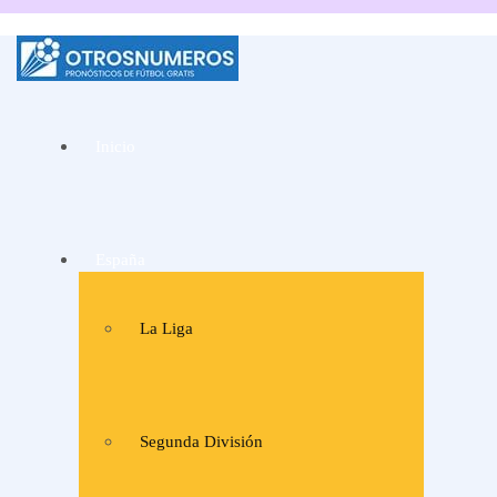
La mejor web de
Pronósticos de fútbol
Inicio
y consejos de apuestas
de expertos
España
La Liga
Segunda División