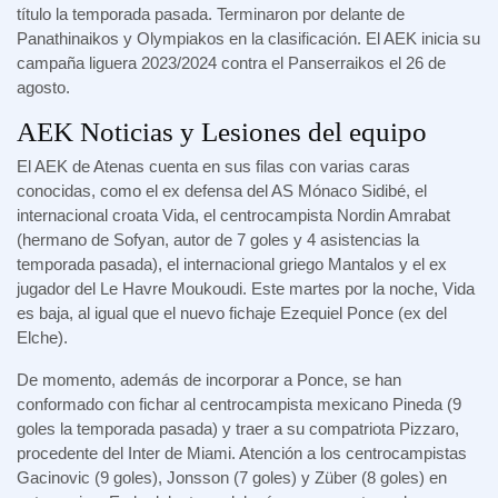
título la temporada pasada. Terminaron por delante de
Panathinaikos y Olympiakos en la clasificación. El AEK inicia su
campaña liguera 2023/2024 contra el Panserraikos el 26 de
agosto.
AEK Noticias y Lesiones del equipo
El AEK de Atenas cuenta en sus filas con varias caras
conocidas, como el ex defensa del AS Mónaco Sidibé, el
internacional croata Vida, el centrocampista Nordin Amrabat
(hermano de Sofyan, autor de 7 goles y 4 asistencias la
temporada pasada), el internacional griego Mantalos y el ex
jugador del Le Havre Moukoudi. Este martes por la noche, Vida
es baja, al igual que el nuevo fichaje Ezequiel Ponce (ex del
Elche).
De momento, además de incorporar a Ponce, se han
conformado con fichar al centrocampista mexicano Pineda (9
goles la temporada pasada) y traer a su compatriota Pizzaro,
procedente del Inter de Miami. Atención a los centrocampistas
Gacinovic (9 goles), Jonsson (7 goles) y Züber (8 goles) en