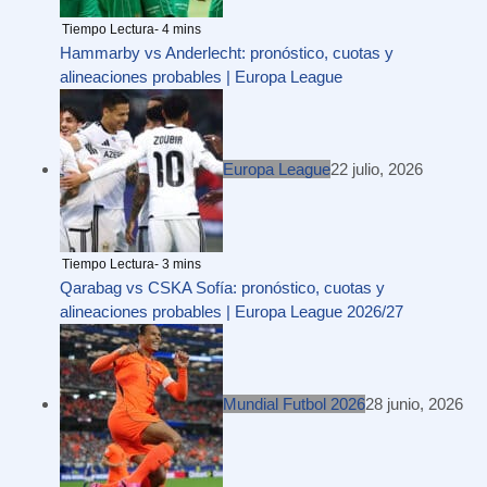
Hammarby vs Anderlecht: pronóstico, cuotas y
alineaciones probables | Europa League
Europa League
22 julio, 2026
Qarabag vs CSKA Sofía: pronóstico, cuotas y
alineaciones probables | Europa League 2026/27
Mundial Futbol 2026
28 junio, 2026