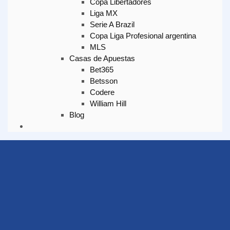
Copa Libertadores
Liga MX
Serie A Brazil
Copa Liga Profesional argentina
MLS
Casas de Apuestas
Bet365
Betsson
Codere
William Hill
Blog