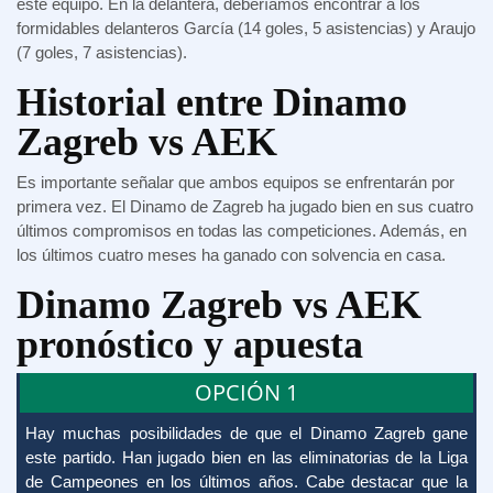
este equipo. En la delantera, deberíamos encontrar a los
formidables delanteros García (14 goles, 5 asistencias) y Araujo
(7 goles, 7 asistencias).
Historial entre Dinamo
Zagreb vs AEK
Es importante señalar que ambos equipos se enfrentarán por
primera vez. El Dinamo de Zagreb ha jugado bien en sus cuatro
últimos compromisos en todas las competiciones. Además, en
los últimos cuatro meses ha ganado con solvencia en casa.
Dinamo Zagreb vs AEK
pronóstico y apuesta
OPCIÓN 1
Hay muchas posibilidades de que el Dinamo Zagreb gane
este partido. Han jugado bien en las eliminatorias de la Liga
de Campeones en los últimos años. Cabe destacar que la