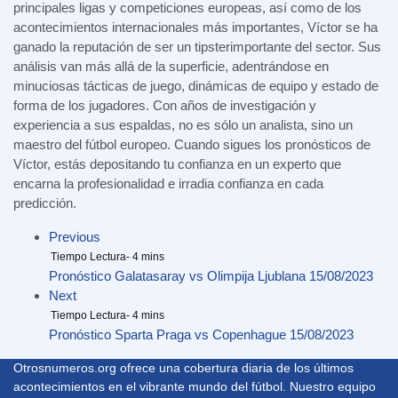
principales ligas y competiciones europeas, así como de los
acontecimientos internacionales más importantes, Víctor se ha
ganado la reputación de ser un tipsterimportante del sector. Sus
análisis van más allá de la superficie, adentrándose en
minuciosas tácticas de juego, dinámicas de equipo y estado de
forma de los jugadores. Con años de investigación y
experiencia a sus espaldas, no es sólo un analista, sino un
maestro del fútbol europeo. Cuando sigues los pronósticos de
Víctor, estás depositando tu confianza en un experto que
encarna la profesionalidad e irradia confianza en cada
predicción.
Previous
Pronóstico Galatasaray vs Olimpija Ljublana 15/08/2023
Next
Pronóstico Sparta Praga vs Copenhague 15/08/2023
Otrosnumeros.org ofrece una cobertura diaria de los últimos
acontecimientos en el vibrante mundo del fútbol. Nuestro equipo