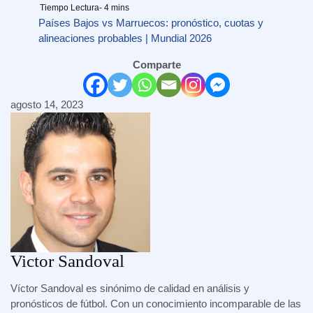
Países Bajos vs Marruecos: pronóstico, cuotas y
alineaciones probables | Mundial 2026
Comparte
agosto 14, 2023
Victor Sandoval
Víctor Sandoval es sinónimo de calidad en análisis y
pronósticos de fútbol. Con un conocimiento incomparable de las