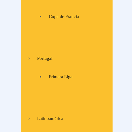
Copa de Francia
Portugal
Primera Liga
Latinoamérica