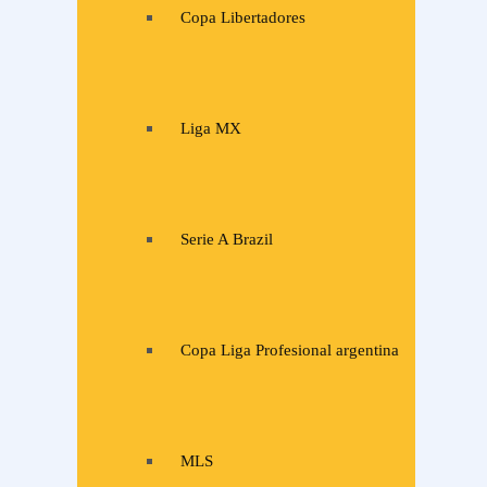
Copa Libertadores
Liga MX
Serie A Brazil
Copa Liga Profesional argentina
MLS