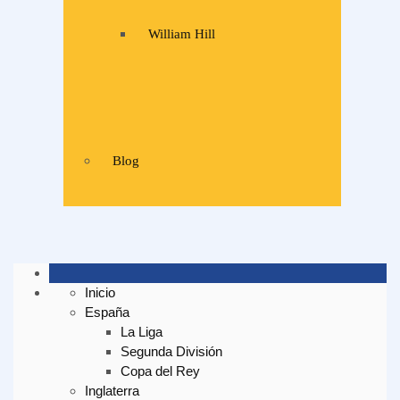
William Hill
Blog
Inicio
España
La Liga
Segunda División
Copa del Rey
Inglaterra