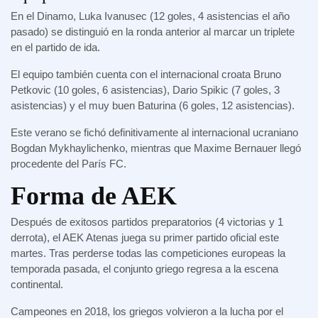
En el Dinamo, Luka Ivanusec (12 goles, 4 asistencias el año
pasado) se distinguió en la ronda anterior al marcar un triplete
en el partido de ida.
El equipo también cuenta con el internacional croata Bruno
Petkovic (10 goles, 6 asistencias), Dario Spikic (7 goles, 3
asistencias) y el muy buen Baturina (6 goles, 12 asistencias).
Este verano se fichó definitivamente al internacional ucraniano
Bogdan Mykhaylichenko, mientras que Maxime Bernauer llegó
procedente del París FC.
Forma de AEK
Después de exitosos partidos preparatorios (4 victorias y 1
derrota), el AEK Atenas juega su primer partido oficial este
martes. Tras perderse todas las competiciones europeas la
temporada pasada, el conjunto griego regresa a la escena
continental.
Campeones en 2018, los griegos volvieron a la lucha por el