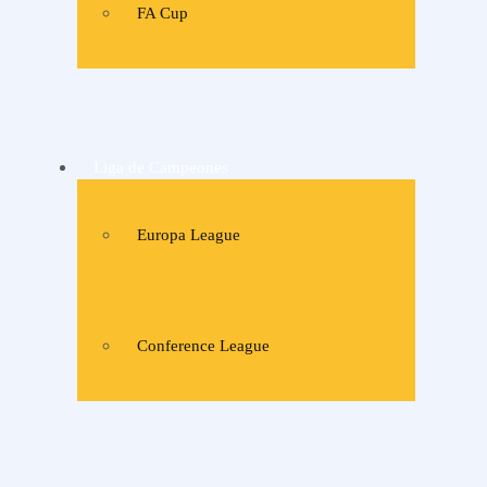
FA Cup
Liga de Campeones
Europa League
Conference League