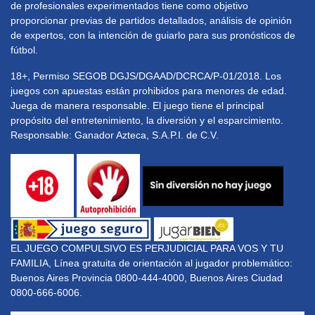
de profesionales experimentados tiene como objetivo
proporcionar previas de partidos detallados, análisis de opinión
de expertos, con la intención de guiarlo para sus pronósticos de
fútbol.
18+, Permiso SEGOB DGJS/DGAAD/DCRCA/P-01/2018. Los
juegos con apuestas están prohibidos para menores de edad.
Juega de manera responsable. El juego tiene el principal
propósito del entretenimiento, la diversión y el esparcimiento.
Responsable: Ganador Azteca, S.A.P.I. de C.V.
EL JUEGO COMPULSIVO ES PERJUDICIAL PARA VOS Y TU
FAMILIA, Línea gratuita de orientación al jugador problemático:
Buenos Aires Provincia 0800-444-4000, Buenos Aires Ciudad
0800-666-6006.