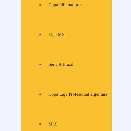
Copa Libertadores
Liga MX
Serie A Brazil
Copa Liga Profesional argentina
MLS