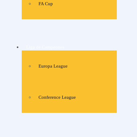
FA Cup
Liga de Campeones
Europa League
Conference League