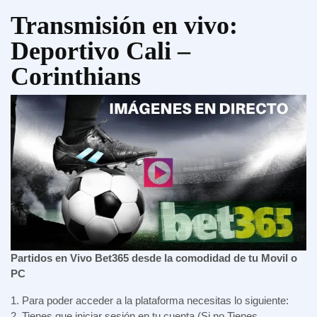
Transmisión en vivo:
Deportivo Cali –
Corinthians
Partidos en Vivo Bet365 desde la comodidad de tu Movil o
PC
1. Para poder acceder a la plataforma necesitas lo siguiente:
2. Tienes que iniciar sesión en tu cuenta (Si no Tienes