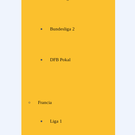
Bundesliga 2
DFB Pokal
Francia
Liga 1