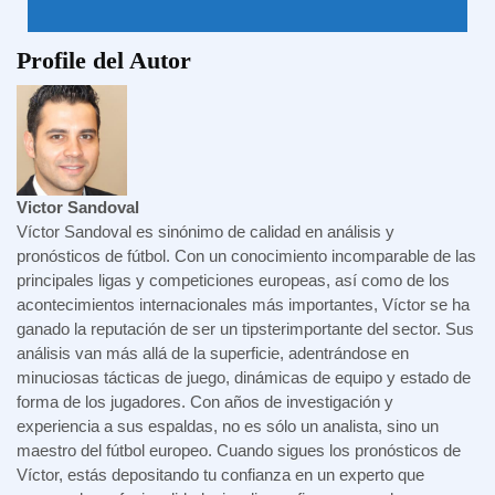
Profile del Autor
Victor Sandoval
Víctor Sandoval es sinónimo de calidad en análisis y
pronósticos de fútbol. Con un conocimiento incomparable de las
principales ligas y competiciones europeas, así como de los
acontecimientos internacionales más importantes, Víctor se ha
ganado la reputación de ser un tipsterimportante del sector. Sus
análisis van más allá de la superficie, adentrándose en
minuciosas tácticas de juego, dinámicas de equipo y estado de
forma de los jugadores. Con años de investigación y
experiencia a sus espaldas, no es sólo un analista, sino un
maestro del fútbol europeo. Cuando sigues los pronósticos de
Víctor, estás depositando tu confianza en un experto que