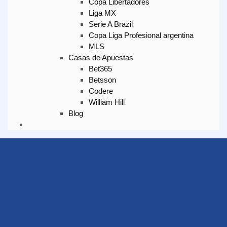
Copa Libertadores
Liga MX
Serie A Brazil
Copa Liga Profesional argentina
MLS
Casas de Apuestas
Bet365
Betsson
Codere
William Hill
Blog