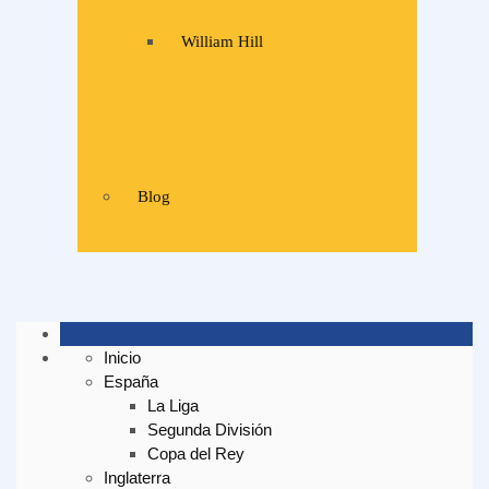
William Hill
Blog
Inicio
España
La Liga
Segunda División
Copa del Rey
Inglaterra