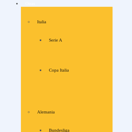
Otras
Italia
Serie A
Copa Italia
Alemania
Bundesliga