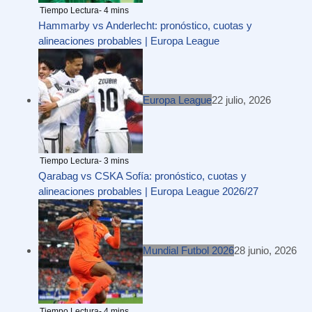
Hammarby vs Anderlecht: pronóstico, cuotas y
alineaciones probables | Europa League
Europa League
22 julio, 2026
Qarabag vs CSKA Sofía: pronóstico, cuotas y
alineaciones probables | Europa League 2026/27
Mundial Futbol 2026
28 junio, 2026