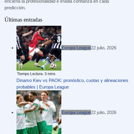
encarna la profesionalidad e irradia confianza en cada
predicción.
Últimas entradas
Europa League
22 julio, 2026
Dinamo Kiev vs PAOK: pronóstico, cuotas y alineaciones
probables | Europa League
Europa League
22 julio, 2026