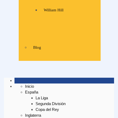
William Hill
Blog
Inicio
España
La Liga
Segunda División
Copa del Rey
Inglaterra