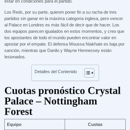
estar en condiciones para el partido.
Los Reds, por su parte, quieren poner fin a su racha de tres
partidos sin ganar en la máxima categoría inglesa, pero vencer
al Palace en Londres es más fácil de decir que de hacer. Los
dos equipos parecen igualados en estos momentos, y creo que
los apostantes de todo el mundo pueden encontrar valor en
apostar por el empate. El defensa Moussa Niakhate es baja por
sanción, mientras que Danilo y Wayne Hennessey están
lesionados.
Detalles del Contenido
Cuotas pronóstico Crystal
Palace – Nottingham
Forest
Equipo
Cuotas