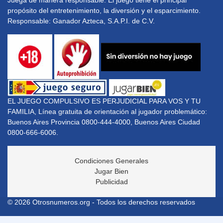
Juega de manera responsable. El juego tiene el principal
propósito del entretenimiento, la diversión y el esparcimiento.
Responsable: Ganador Azteca, S.A.P.I. de C.V.
EL JUEGO COMPULSIVO ES PERJUDICIAL PARA VOS Y TU
FAMILIA, Línea gratuita de orientación al jugador problemático:
Buenos Aires Provincia 0800-444-4000, Buenos Aires Ciudad
0800-666-6006.
Condiciones Generales
Jugar Bien
Publicidad
© 2026 Otrosnumeros.org - Todos los derechos reservados