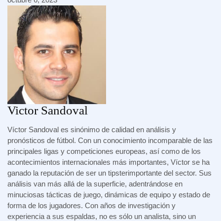
Victor Sandoval
Víctor Sandoval es sinónimo de calidad en análisis y
pronósticos de fútbol. Con un conocimiento incomparable de las
principales ligas y competiciones europeas, así como de los
acontecimientos internacionales más importantes, Víctor se ha
ganado la reputación de ser un tipsterimportante del sector. Sus
análisis van más allá de la superficie, adentrándose en
minuciosas tácticas de juego, dinámicas de equipo y estado de
forma de los jugadores. Con años de investigación y
experiencia a sus espaldas, no es sólo un analista, sino un