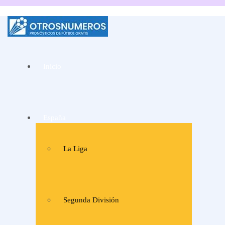
La mejor web de
Pronósticos de fútbol
Inicio
y consejos de apuestas
de expertos
España
La Liga
Segunda División