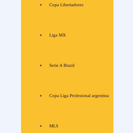
Copa Libertadores
Liga MX
Serie A Brazil
Copa Liga Profesional argentina
MLS