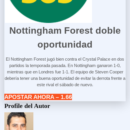
Nottingham Forest doble
oportunidad
El Nottingham Forest jugó bien contra el Crystal Palace en dos
partidos la temporada pasada. En Nottingham ganaron 1-0,
mientras que en Londres fue 1-1. El equipo de Steven Cooper
debería tener una buena oportunidad de evitar la derrota frente a
este rival el sábado de nuevo.
APOSTAR AHORA – 1.66
Profile del Autor