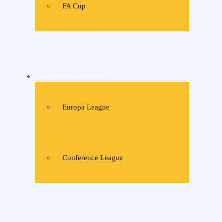
FA Cup
Liga de Campeones
Europa League
Conference League