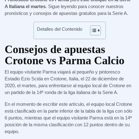
A Italiana el martes
. Sigue leyendo para conocer nuestros
pronósticos y consejos de apuestas gratuitos para la Serie A.
Detalles del Contenido
Consejos de apuestas
Crotone vs Parma Calcio
El equipo visitante Parma viajará al pequeño y pintoresco
Estadio Ezio Scida en Crotone, Italia, el 22 de diciembre de
2020, el martes, para enfrentarse al equipo local de Crotone en
un partido de la 14ª ronda de la liga italiana de la Serie A.
En el momento de escribir este artículo, el equipo local Crotone
está clasificado en la parte inferior de la tabla de la liga con sólo
6 puntos, mientras que el equipo visitante Parma está en la 14ª
posición de la misma clasificación con 12 puntos dentro de su
equipo.