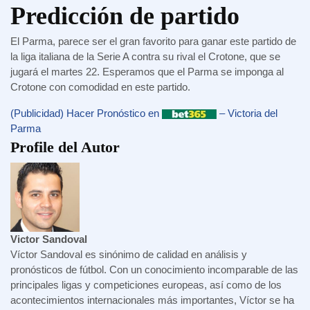
Predicción de partido
El Parma, parece ser el gran favorito para ganar este partido de
la liga italiana de la Serie A contra su rival el Crotone, que se
jugará el martes 22. Esperamos que el Parma se imponga al
Crotone con comodidad en este partido.
(Publicidad) Hacer Pronóstico en
– Victoria del
Parma
Profile del Autor
Victor Sandoval
Víctor Sandoval es sinónimo de calidad en análisis y
pronósticos de fútbol. Con un conocimiento incomparable de las
principales ligas y competiciones europeas, así como de los
acontecimientos internacionales más importantes, Víctor se ha