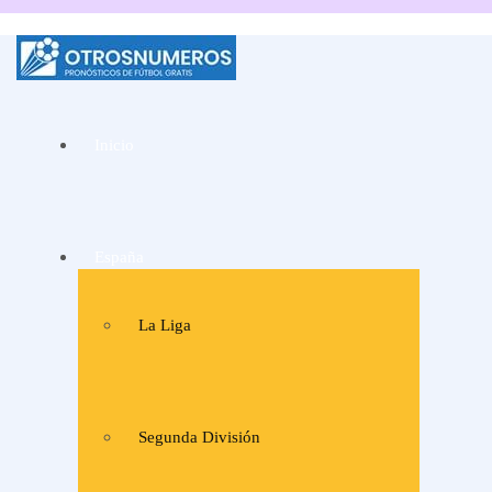
La mejor web de
Pronósticos de fútbol
Inicio
y consejos de apuestas
de expertos
España
La Liga
Segunda División