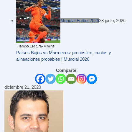
Mundial Futbol 2026
28 junio, 2026
Países Bajos vs Marruecos: pronóstico, cuotas y
alineaciones probables | Mundial 2026
Comparte
diciembre 21, 2020