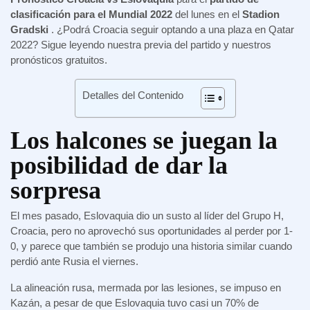
clasificación para el Mundial 2022
del lunes en el
Stadion
Gradski
. ¿Podrá Croacia seguir optando a una plaza en Qatar
2022? Sigue leyendo nuestra previa del partido y nuestros
pronósticos gratuitos.
Detalles del Contenido
Los halcones se juegan la
posibilidad de dar la
sorpresa
El mes pasado, Eslovaquia dio un susto al líder del Grupo H,
Croacia, pero no aprovechó sus oportunidades al perder por 1-
0, y parece que también se produjo una historia similar cuando
perdió ante Rusia el viernes.
La alineación rusa, mermada por las lesiones, se impuso en
Kazán, a pesar de que Eslovaquia tuvo casi un 70% de