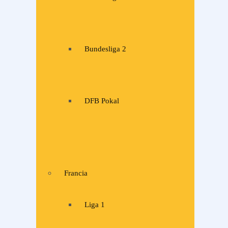
Bundesliga 2
DFB Pokal
Francia
Liga 1