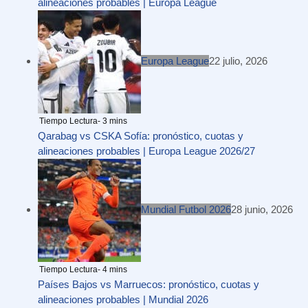
alineaciones probables | Europa League
Europa League
22 julio, 2026
Qarabag vs CSKA Sofía: pronóstico, cuotas y
alineaciones probables | Europa League 2026/27
Mundial Futbol 2026
28 junio, 2026
Países Bajos vs Marruecos: pronóstico, cuotas y
alineaciones probables | Mundial 2026