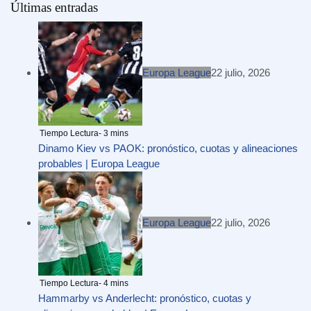
Últimas entradas
Europa League
22 julio, 2026
Dinamo Kiev vs PAOK: pronóstico, cuotas y alineaciones
probables | Europa League
Europa League
22 julio, 2026
Hammarby vs Anderlecht: pronóstico, cuotas y