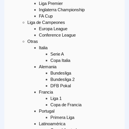
Liga Premier
Inglaterra Championship
FA Cup
Liga de Campeones
Europa League
Conference League
Otras
Italia
Serie A
Copa Italia
Alemania
Bundesliga
Bundesliga 2
DFB Pokal
Francia
Liga 1
Copa de Francia
Portugal
Primera Liga
Latinoamérica