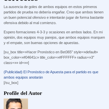
La ausencia de goles de ambos equipos en estos primeros
partidos de prueba no debería engañar. Creo que ambos tienen
un buen potencial ofensivo e intentarán jugar de forma bastante
ofensiva debido al mal comienzo.
Espero formaciones 4-3-3 y ocasiones en ambos lados. En mi
opinión, dos equipos muy parejos, que ambos equipos marquen
y el empate, son buenas opciones de apuestas.
[su_box title=»Hacer Pronóstico en Bet365″ style=»default»
box_color=»#04641c» title_color=»#FFFFFF» radius=»3″
class=»» id=»»]
(Publicidad) El Pronóstico de Apuesta para el partido es que
ambos equipos anotarán
[/su_box]
Profile del Autor