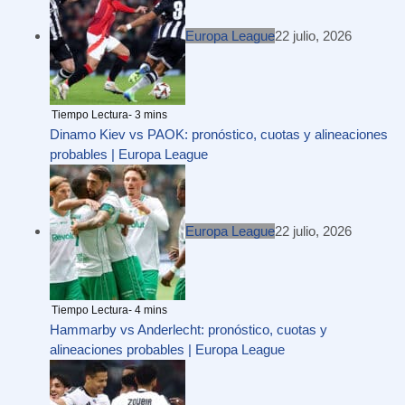
Europa League
22 julio, 2026
Dinamo Kiev vs PAOK: pronóstico, cuotas y alineaciones
probables | Europa League
Europa League
22 julio, 2026
Hammarby vs Anderlecht: pronóstico, cuotas y
alineaciones probables | Europa League