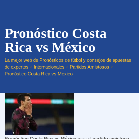
Pronóstico Costa
Rica vs México
La mejor web de Pronósticos de fútbol y consejos de apuestas
de expertos
>
Internacionales
>
Partidos Amistosos
>
Pronóstico Costa Rica vs México
Pronóstico Costa Rica vs México
para el
partido amistoso