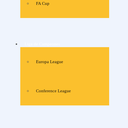
FA Cup
Liga de Campeones
Europa League
Conference League