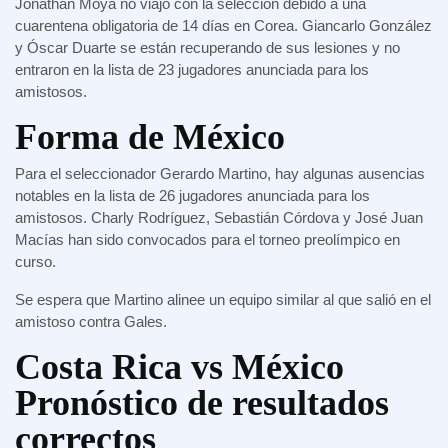
Jonathan Moya no viajó con la selección debido a una
cuarentena obligatoria de 14 días en Corea. Giancarlo González
y Óscar Duarte se están recuperando de sus lesiones y no
entraron en la lista de 23 jugadores anunciada para los
amistosos.
Forma de México
Para el seleccionador Gerardo Martino, hay algunas ausencias
notables en la lista de 26 jugadores anunciada para los
amistosos. Charly Rodríguez, Sebastián Córdova y José Juan
Macías han sido convocados para el torneo preolímpico en
curso.
Se espera que Martino alinee un equipo similar al que salió en el
amistoso contra Gales.
Costa Rica vs México
Pronóstico de resultados
correctos