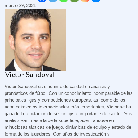
marzo 29, 2021
Victor Sandoval
Víctor Sandoval es sinónimo de calidad en análisis y
pronósticos de fútbol. Con un conocimiento incomparable de las
principales ligas y competiciones europeas, así como de los
acontecimientos internacionales más importantes, Víctor se ha
ganado la reputación de ser un tipsterimportante del sector. Sus
análisis van más allá de la superficie, adentrándose en
minuciosas tácticas de juego, dinámicas de equipo y estado de
forma de los jugadores. Con años de investigación y