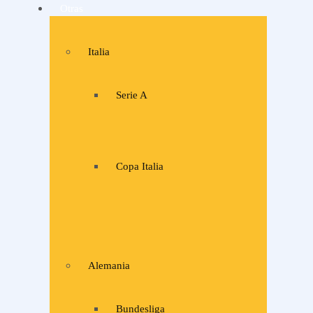
Otras
Italia
Serie A
Copa Italia
Alemania
Bundesliga