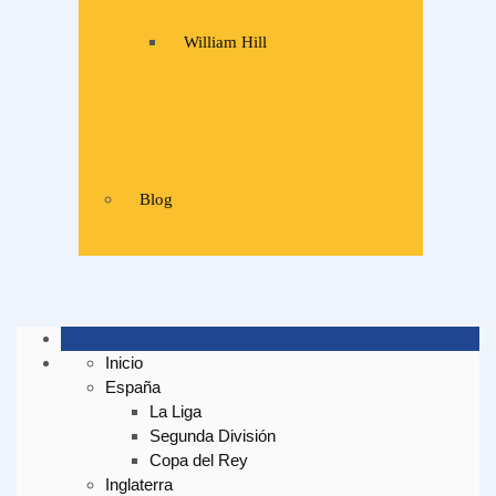
William Hill
Blog
Inicio
España
La Liga
Segunda División
Copa del Rey
Inglaterra