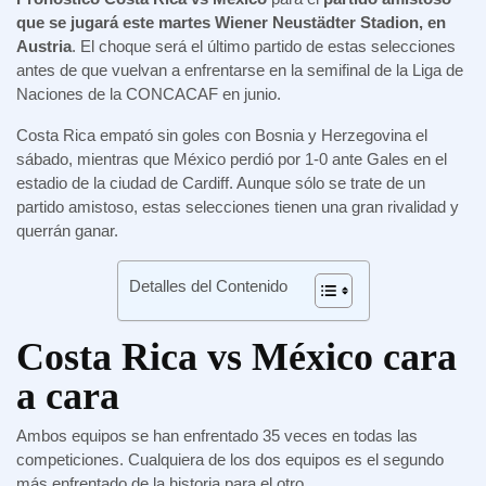
que se jugará este martes Wiener Neustädter Stadion, en
Austria
. El choque será el último partido de estas selecciones
antes de que vuelvan a enfrentarse en la semifinal de la Liga de
Naciones de la CONCACAF en junio.
Costa Rica empató sin goles con Bosnia y Herzegovina el
sábado, mientras que México perdió por 1-0 ante Gales en el
estadio de la ciudad de Cardiff. Aunque sólo se trate de un
partido amistoso, estas selecciones tienen una gran rivalidad y
querrán ganar.
Detalles del Contenido
Costa Rica vs México cara
a cara
Ambos equipos se han enfrentado 35 veces en todas las
competiciones. Cualquiera de los dos equipos es el segundo
más enfrentado de la historia para el otro.