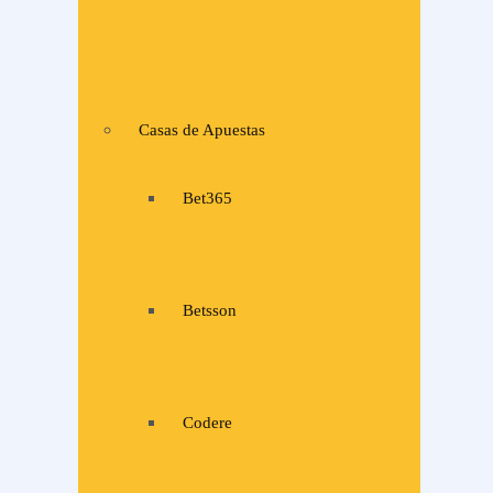
Casas de Apuestas
Bet365
Betsson
Codere