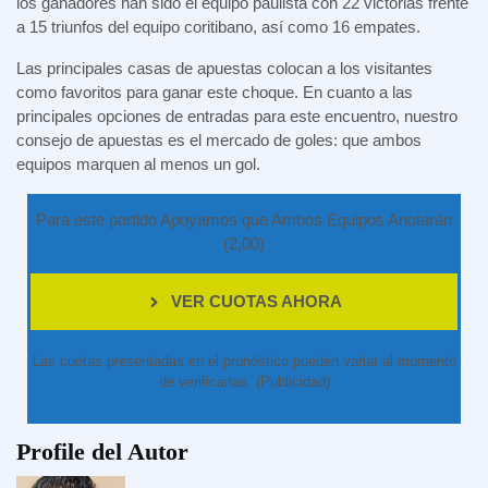
los ganadores han sido el equipo paulista con 22 victorias frente
a 15 triunfos del equipo coritibano, así como 16 empates.
Las principales casas de apuestas colocan a los visitantes
como favoritos para ganar este choque. En cuanto a las
principales opciones de entradas para este encuentro, nuestro
consejo de apuestas es el mercado de goles: que ambos
equipos marquen al menos un gol.
Para este partido Apoyamos que Ambos Equipos Anotarán
(2,00)
VER CUOTAS AHORA
Las cuotas presentadas en el pronóstico pueden variar al momento
de verificarlas. (Publicidad)
Profile del Autor