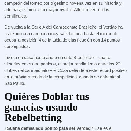
campeón del torneo por trigésimo novena vez en su historia y,
además, eliminó a su mayor rival, el Atlético-PR, en las
semifinales.
De vuelta a la Serie A del Campeonato Brasileño, el Verdão ha
realizado una campaña muy satisfactoria hasta el momento:
ocupa la posición 4 de la tabla de clasificación con 14 puntos
conseguidos.
Invicto en casa hasta ahora en este Brasileirão – cuatro
victorias en cuatro partidos, el mejor rendimiento entre los 20
clubes del campeonato – el Coxa defenderá este récord positivo
en la próxima ronda de la competición, cuando se enfrente al
São Paulo.
Quiéres Doblar tus
ganacias usando
Rebelbetting
¿Suena demasiado bonito para ser verdad?
Ese es el