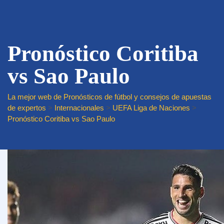
Pronóstico Coritiba
vs Sao Paulo
La mejor web de Pronósticos de fútbol y consejos de apuestas
de expertos
>
Internacionales
>
UEFA Liga de Naciones
>
Pronóstico Coritiba vs Sao Paulo