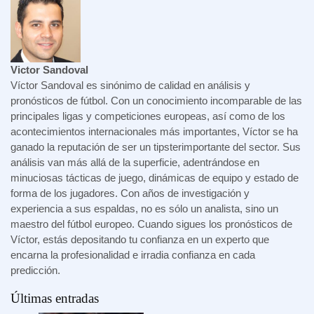
Victor Sandoval
Víctor Sandoval es sinónimo de calidad en análisis y
pronósticos de fútbol. Con un conocimiento incomparable de las
principales ligas y competiciones europeas, así como de los
acontecimientos internacionales más importantes, Víctor se ha
ganado la reputación de ser un tipsterimportante del sector. Sus
análisis van más allá de la superficie, adentrándose en
minuciosas tácticas de juego, dinámicas de equipo y estado de
forma de los jugadores. Con años de investigación y
experiencia a sus espaldas, no es sólo un analista, sino un
maestro del fútbol europeo. Cuando sigues los pronósticos de
Víctor, estás depositando tu confianza en un experto que
encarna la profesionalidad e irradia confianza en cada
predicción.
Últimas entradas