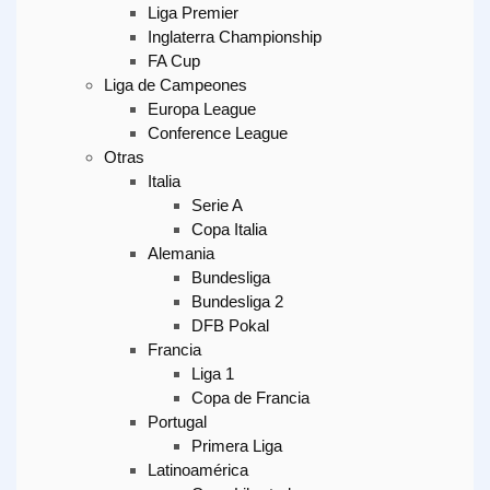
Liga Premier
Inglaterra Championship
FA Cup
Liga de Campeones
Europa League
Conference League
Otras
Italia
Serie A
Copa Italia
Alemania
Bundesliga
Bundesliga 2
DFB Pokal
Francia
Liga 1
Copa de Francia
Portugal
Primera Liga
Latinoamérica