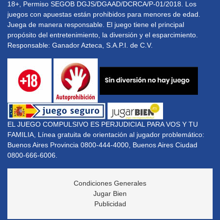
18+, Permiso SEGOB DGJS/DGAAD/DCRCA/P-01/2018. Los
juegos con apuestas están prohibidos para menores de edad.
Juega de manera responsable. El juego tiene el principal
propósito del entretenimiento, la diversión y el esparcimiento.
Responsable: Ganador Azteca, S.A.P.I. de C.V.
EL JUEGO COMPULSIVO ES PERJUDICIAL PARA VOS Y TU
FAMILIA, Línea gratuita de orientación al jugador problemático:
Buenos Aires Provincia 0800-444-4000, Buenos Aires Ciudad
0800-666-6006.
Condiciones Generales
Jugar Bien
Publicidad