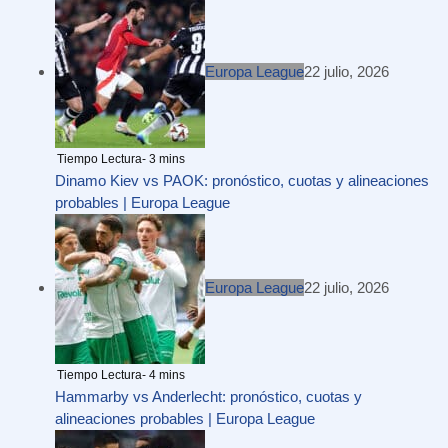
Europa League
22 julio, 2026
Dinamo Kiev vs PAOK: pronóstico, cuotas y alineaciones
probables | Europa League
Europa League
22 julio, 2026
Hammarby vs Anderlecht: pronóstico, cuotas y
alineaciones probables | Europa League