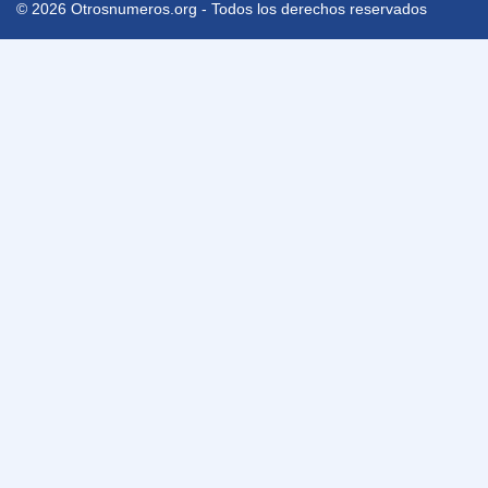
© 2026 Otrosnumeros.org - Todos los derechos reservados