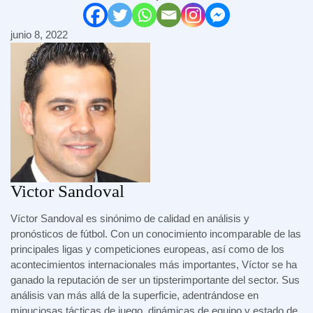
junio 8, 2022
Victor Sandoval
Víctor Sandoval es sinónimo de calidad en análisis y
pronósticos de fútbol. Con un conocimiento incomparable de las
principales ligas y competiciones europeas, así como de los
acontecimientos internacionales más importantes, Víctor se ha
ganado la reputación de ser un tipsterimportante del sector. Sus
análisis van más allá de la superficie, adentrándose en
minuciosas tácticas de juego, dinámicas de equipo y estado de