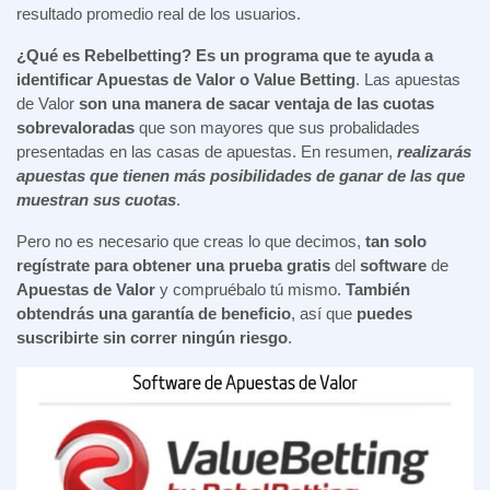
resultado promedio real de los usuarios.
¿Qué es Rebelbetting?
Es un programa que te ayuda a
identificar Apuestas de Valor o Value Betting
. Las apuestas
de Valor
son una manera de sacar ventaja de las cuotas
sobrevaloradas
que son mayores que sus probalidades
presentadas en las casas de apuestas. En resumen,
realizarás
apuestas que tienen más posibilidades de ganar de las que
muestran sus cuotas
.
Pero no es necesario que creas lo que decimos,
tan solo
regístrate para obtener una prueba gratis
del
software
de
Apuestas de Valor
y compruébalo tú mismo.
También
obtendrás una garantía de beneficio
, así que
puedes
suscribirte sin correr ningún riesgo
.