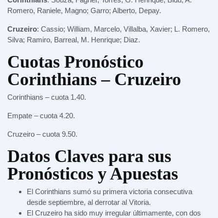
Romero, Raniele, Magno; Garro; Alberto, Depay.
Cruzeiro
: Cassio; William, Marcelo, Villalba, Xavier; L. Romero,
Silva; Ramiro, Barreal, M. Henrique; Diaz.
Cuotas Pronóstico
Corinthians – Cruzeiro
Corinthians – cuota 1.40.
Empate – cuota 4.20.
Cruzeiro – cuota 9.50.
Datos Claves para sus
Pronósticos y Apuestas
El Corinthians sumó su primera victoria consecutiva
desde septiembre, al derrotar al Vitoria.
El Cruzeiro ha sido muy irregular últimamente, con dos