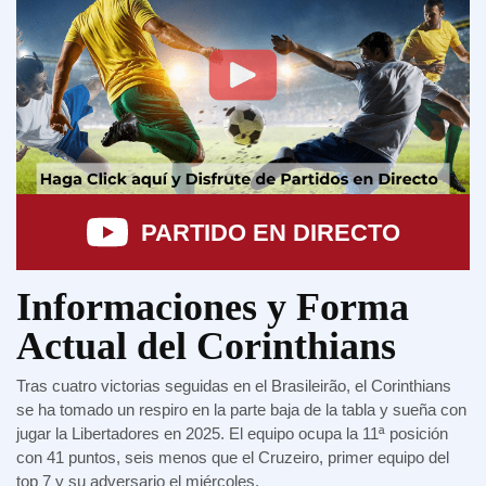
PARTIDO EN DIRECTO
Informaciones y Forma
Actual del Corinthians
Tras cuatro victorias seguidas en el Brasileirão, el Corinthians
se ha tomado un respiro en la parte baja de la tabla y sueña con
jugar la Libertadores en 2025. El equipo ocupa la 11ª posición
con 41 puntos, seis menos que el Cruzeiro, primer equipo del
top 7 y su adversario el miércoles.