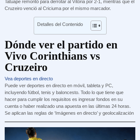
Tatuape remontó para derrotar al Vitória por 2-1, mientras que el
Cruzeiro venció al Criciuma por el mismo marcador.
Detalles del Contenido
Dónde ver el partido en
Vivo Corinthians vs
Cruzeiro
Vea deportes en directo
Puede ver deportes en directo en móvil, tableta y PC,
incluyendo fútbol, tenis y baloncesto. Todo lo que tiene que
hacer para cumplir los requisitos es ingresar fondos en su
cuenta o haber realizado una apuesta en las últimas 24 horas.
Se aplican las reglas de ‘Imágenes en directo’ y geolocalización