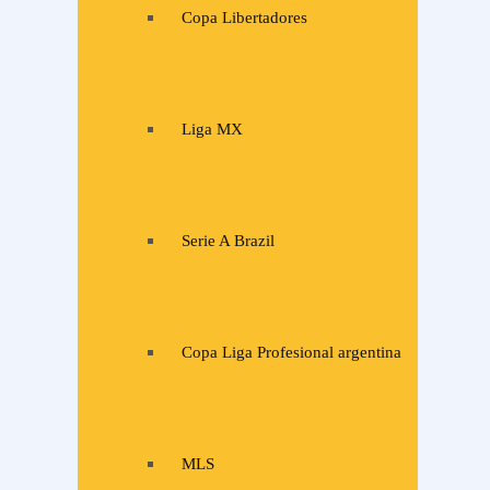
Copa Libertadores
Liga MX
Serie A Brazil
Copa Liga Profesional argentina
MLS