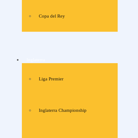
Copa del Rey
Inglaterra
Liga Premier
Inglaterra Championship