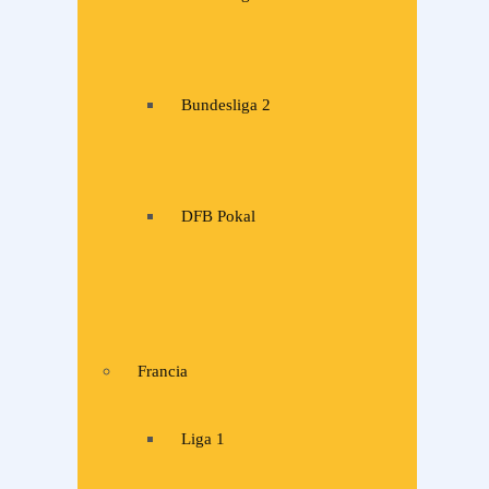
Bundesliga 2
DFB Pokal
Francia
Liga 1