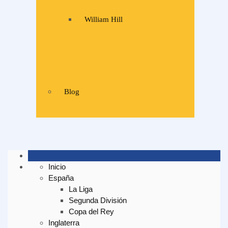
William Hill
Blog
Inicio
España
La Liga
Segunda División
Copa del Rey
Inglaterra