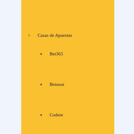
Casas de Apuestas
Bet365
Betsson
Codere