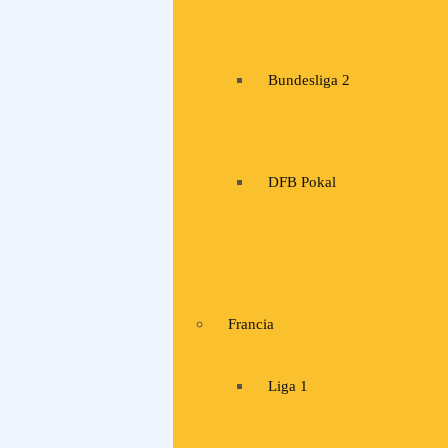
Bundesliga 2
DFB Pokal
Francia
Liga 1