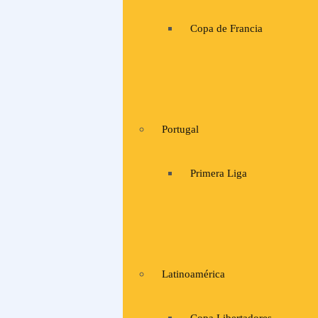
Copa de Francia
Portugal
Primera Liga
Latinoamérica