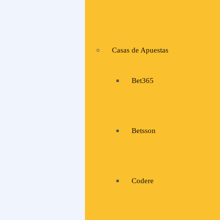
Casas de Apuestas
Bet365
Betsson
Codere