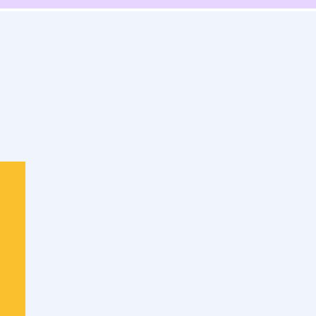
Pronósticos de fútbol y