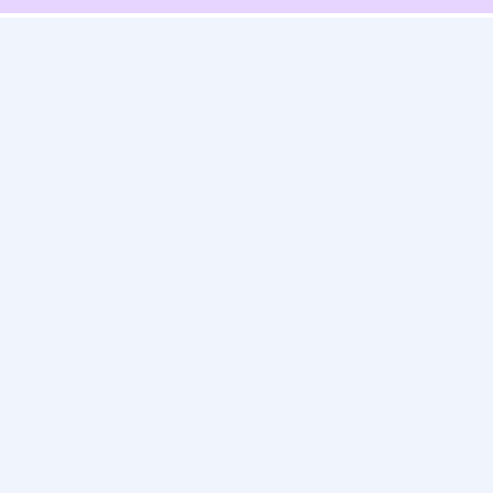
 consejos de apuestas