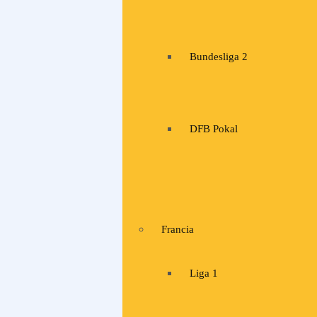
Bundesliga 2
DFB Pokal
Francia
Liga 1