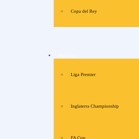
Copa del Rey
Inglaterra
Liga Premier
Inglaterra Championship
FA Cup