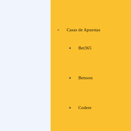
Casas de Apuestas
Bet365
Betsson
Codere