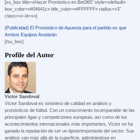
[su_box title=»Hacer Pronóstico en Bet365″ style=»default»
box_color=»#04641c» title_color=»#FFFFFF» radius=»3″
class=»» id=»»]
(Publicidad) El Pronóstico de Apuesta para el partido es que
Ambos Equipos Anotarán
[/su_box]
Profile del Autor
Victor Sandoval
Víctor Sandoval es sinónimo de calidad en análisis y
pronósticos de fútbol. Con un conocimiento incomparable de las
principales ligas y competiciones europeas, así como de los
acontecimientos internacionales más importantes, Víctor se ha
ganado la reputación de ser un tipsterimportante del sector. Sus
análisis van más allá de la superficie, adentrándose en