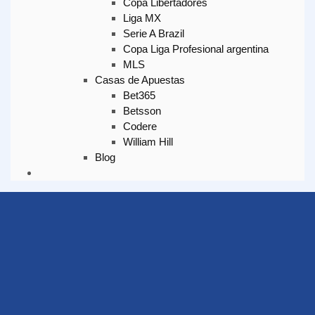
Copa Libertadores
Liga MX
Serie A Brazil
Copa Liga Profesional argentina
MLS
Casas de Apuestas
Bet365
Betsson
Codere
William Hill
Blog