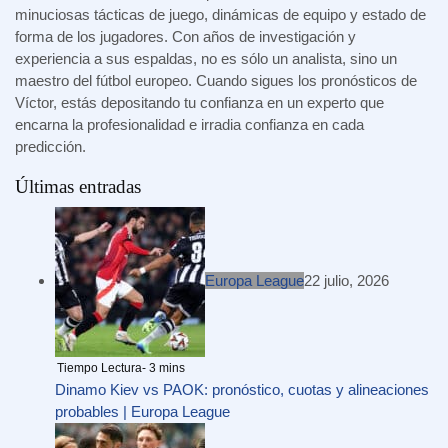
minuciosas tácticas de juego, dinámicas de equipo y estado de
forma de los jugadores. Con años de investigación y
experiencia a sus espaldas, no es sólo un analista, sino un
maestro del fútbol europeo. Cuando sigues los pronósticos de
Víctor, estás depositando tu confianza en un experto que
encarna la profesionalidad e irradia confianza en cada
predicción.
Últimas entradas
Europa League
22 julio, 2026
Dinamo Kiev vs PAOK: pronóstico, cuotas y alineaciones
probables | Europa League