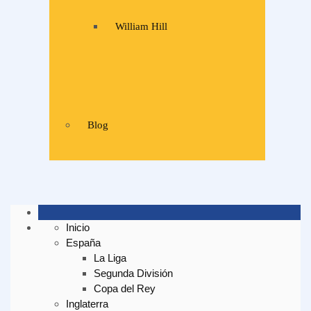
William Hill
Blog
Inicio
España
La Liga
Segunda División
Copa del Rey
Inglaterra