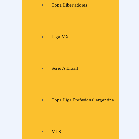
Copa Libertadores
Liga MX
Serie A Brazil
Copa Liga Profesional argentina
MLS