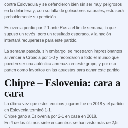
contra Eslovaquia y se defendieron bien sin ser muy peligrosos
en la delantera y, con su falta de goleadores naturales, esto será
probablemente su perdición.
Eslovenia perdió por 2-1 ante Rusia el fin de semana, lo que
supuso un revés, pero un resultado esperado, y la nación
intentará recuperarse para este partido.
La semana pasada, sin embargo, se mostraron impresionantes
al vencer a Croacia por 1-0 y recordaron a todo el mundo que
pueden ser una auténtica amenaza en este grupo, y por eso
parten como favoritos en las apuestas para ganar este partido.
Chipre – Eslovenia: cara a
cara
La última vez que estos equipos jugaron fue en 2018 y el partido
en Eslovenia terminó 1-1.
Chipre ganó a Eslovenia por 2-1 en casa en 2018.
En 4 de los últimos siete encuentros se han visto más de 2,5