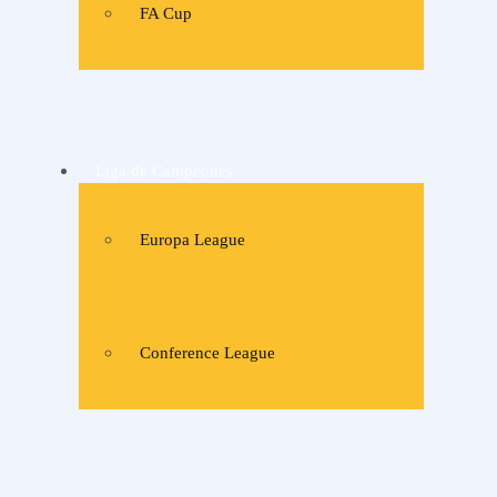
FA Cup
Liga de Campeones
Europa League
Conference League