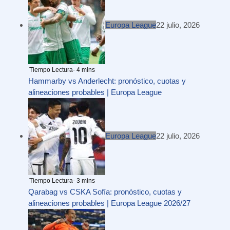
Europa League
22 julio, 2026
Hammarby vs Anderlecht: pronóstico, cuotas y
alineaciones probables | Europa League
Europa League
22 julio, 2026
Qarabag vs CSKA Sofía: pronóstico, cuotas y
alineaciones probables | Europa League 2026/27