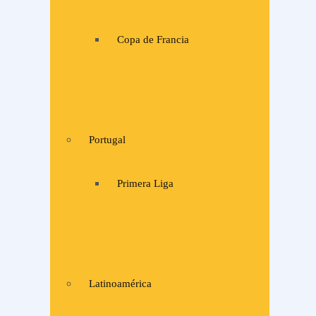
Copa de Francia
Portugal
Primera Liga
Latinoamérica