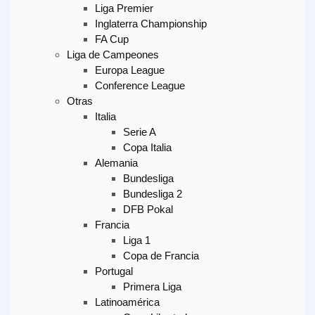
Liga Premier
Inglaterra Championship
FA Cup
Liga de Campeones
Europa League
Conference League
Otras
Italia
Serie A
Copa Italia
Alemania
Bundesliga
Bundesliga 2
DFB Pokal
Francia
Liga 1
Copa de Francia
Portugal
Primera Liga
Latinoamérica