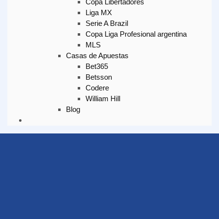
Copa Libertadores
Liga MX
Serie A Brazil
Copa Liga Profesional argentina
MLS
Casas de Apuestas
Bet365
Betsson
Codere
William Hill
Blog