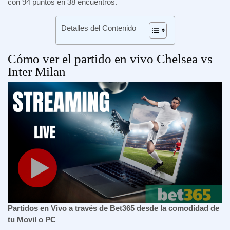
con 94 puntos en 38 encuentros.
Detalles del Contenido
Cómo ver el partido en vivo Chelsea vs
Inter Milan
Partidos en Vivo a través de Bet365 desde la comodidad de
tu Movil o PC