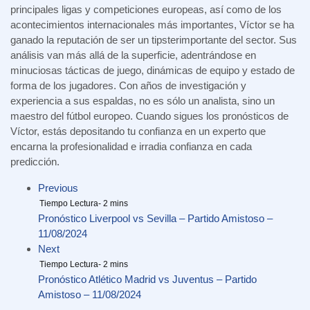
principales ligas y competiciones europeas, así como de los
acontecimientos internacionales más importantes, Víctor se ha
ganado la reputación de ser un tipsterimportante del sector. Sus
análisis van más allá de la superficie, adentrándose en
minuciosas tácticas de juego, dinámicas de equipo y estado de
forma de los jugadores. Con años de investigación y
experiencia a sus espaldas, no es sólo un analista, sino un
maestro del fútbol europeo. Cuando sigues los pronósticos de
Víctor, estás depositando tu confianza en un experto que
encarna la profesionalidad e irradia confianza en cada
predicción.
Previous
Pronóstico Liverpool vs Sevilla – Partido Amistoso –
11/08/2024
Next
Pronóstico Atlético Madrid vs Juventus – Partido
Amistoso – 11/08/2024