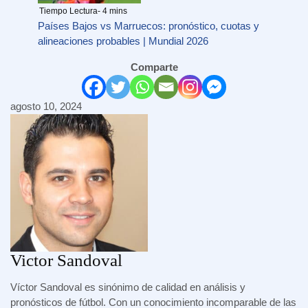
Países Bajos vs Marruecos: pronóstico, cuotas y
alineaciones probables | Mundial 2026
Comparte
agosto 10, 2024
Victor Sandoval
Víctor Sandoval es sinónimo de calidad en análisis y
pronósticos de fútbol. Con un conocimiento incomparable de las