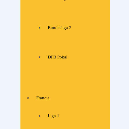
Bundesliga 2
DFB Pokal
Francia
Liga 1