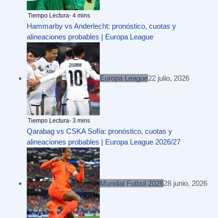
Hammarby vs Anderlecht: pronóstico, cuotas y
alineaciones probables | Europa League
Europa League
22 julio, 2026
Qarabag vs CSKA Sofía: pronóstico, cuotas y
alineaciones probables | Europa League 2026/27
Mundial Futbol 2026
28 junio, 2026