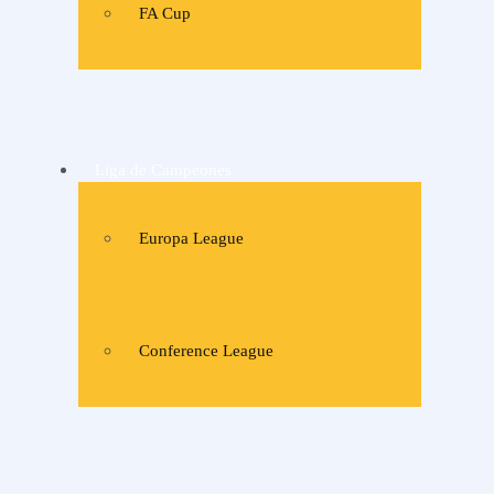
FA Cup
Liga de Campeones
Europa League
Conference League