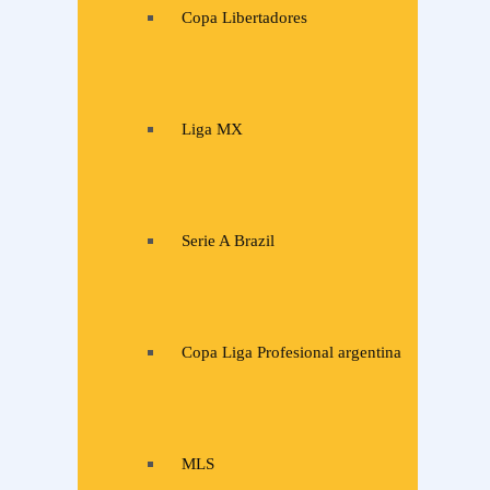
Copa Libertadores
Liga MX
Serie A Brazil
Copa Liga Profesional argentina
MLS