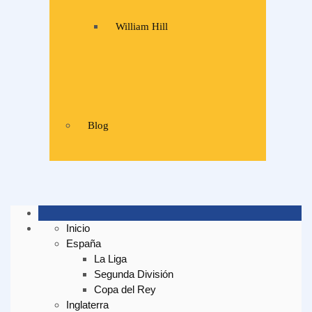
William Hill
Blog
Inicio
España
La Liga
Segunda División
Copa del Rey
Inglaterra