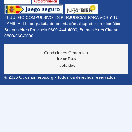
EL JUEGO COMPULSIVO ES PERJUDICIAL PARA VOS Y TU
FAMILIA, Línea gratuita de orientación al jugador problemático:
Buenos Aires Provincia 0800-444-4000, Buenos Aires Ciudad
0800-666-6006.
Condiciones Generales
Jugar Bien
Publicidad
© 2026 Otrosnumeros.org - Todos los derechos reservados