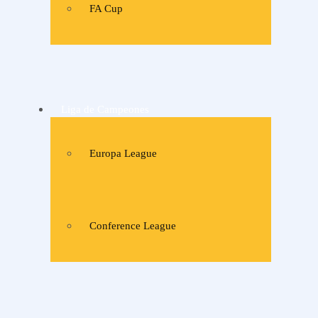
FA Cup
Liga de Campeones
Europa League
Conference League