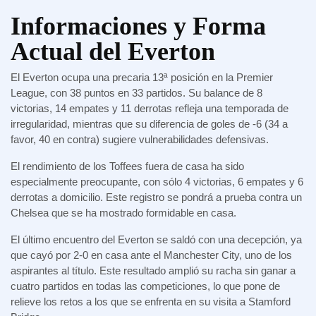
Informaciones y Forma
Actual del Everton
El Everton ocupa una precaria 13ª posición en la Premier
League, con 38 puntos en 33 partidos. Su balance de 8
victorias, 14 empates y 11 derrotas refleja una temporada de
irregularidad, mientras que su diferencia de goles de -6 (34 a
favor, 40 en contra) sugiere vulnerabilidades defensivas.
El rendimiento de los Toffees fuera de casa ha sido
especialmente preocupante, con sólo 4 victorias, 6 empates y 6
derrotas a domicilio. Este registro se pondrá a prueba contra un
Chelsea que se ha mostrado formidable en casa.
El último encuentro del Everton se saldó con una decepción, ya
que cayó por 2-0 en casa ante el Manchester City, uno de los
aspirantes al título. Este resultado amplió su racha sin ganar a
cuatro partidos en todas las competiciones, lo que pone de
relieve los retos a los que se enfrenta en su visita a Stamford