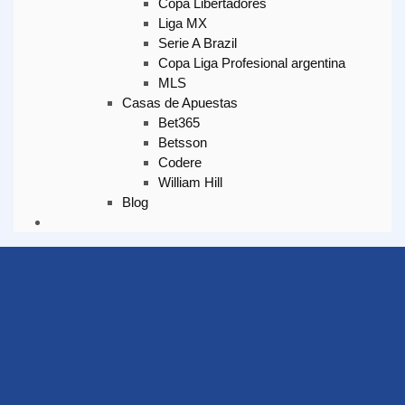
Copa Libertadores
Liga MX
Serie A Brazil
Copa Liga Profesional argentina
MLS
Casas de Apuestas
Bet365
Betsson
Codere
William Hill
Blog