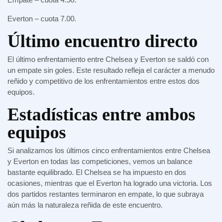
Everton – cuota 7.00.
Último encuentro directo
El último enfrentamiento entre Chelsea y Everton se saldó con
un empate sin goles. Este resultado refleja el carácter a menudo
reñido y competitivo de los enfrentamientos entre estos dos
equipos.
Estadísticas entre ambos
equipos
Si analizamos los últimos cinco enfrentamientos entre Chelsea
y Everton en todas las competiciones, vemos un balance
bastante equilibrado. El Chelsea se ha impuesto en dos
ocasiones, mientras que el Everton ha logrado una victoria. Los
dos partidos restantes terminaron en empate, lo que subraya
aún más la naturaleza reñida de este encuentro.