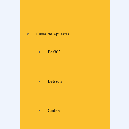
Casas de Apuestas
Bet365
Betsson
Codere