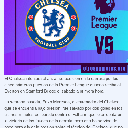
El Chelsea intentará afianzar su posición en la carrera por los
cinco primeros puestos de la Premier League cuando reciba al
Everton en Stamford Bridge el sábado a primera hora.
La semana pasada, Enzo Maresca, el entrenador del Chelsea,
que se encuentra bajo presión, fue salvado por dos goles en los
últimos minutos del partido contra el Fulham, que le arrebataron
la victoria de las fauces de la derrota, pero eso ha servido de
poco para aliviar la presión sobre el técnico del Chelsea, que no