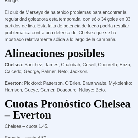
Bridge.
El club de Merseyside ha tenido problemas para encontrar la
regularidad goleadora esta temporada, con sólo 34 goles en 33
partidos de liga. Esta falta de potencia de fuego podría resultar
problemática contra una defensa del Chelsea que se ha
mostrado relativamente sólida a lo largo de la campaña.
Alineaciones posibles
Chelsea
: Sanchez; James, Chalobah, Colwill, Cucurella; Enzo,
Caicedo; George, Palmer, Neto; Jackson.
Everton
: Pickford; Patterson, O’Brien, Branthwaite, Mykolenko;
Harrison, Gueye, Garner, Doucoure, Ndiaye; Beto.
Cuotas Pronóstico Chelsea
– Everton
Chelsea – cuota 1.45.
Empate – cuota 4.50.