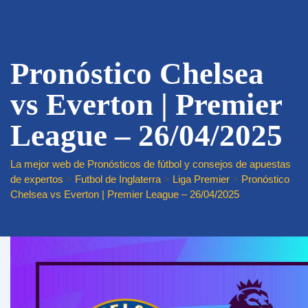
Pronóstico Chelsea
vs Everton | Premier
League – 26/04/2025
La mejor web de Pronósticos de fútbol y consejos de apuestas
de expertos
>
Futbol de Inglaterra
>
Liga Premier
>
Pronóstico
Chelsea vs Everton | Premier League – 26/04/2025