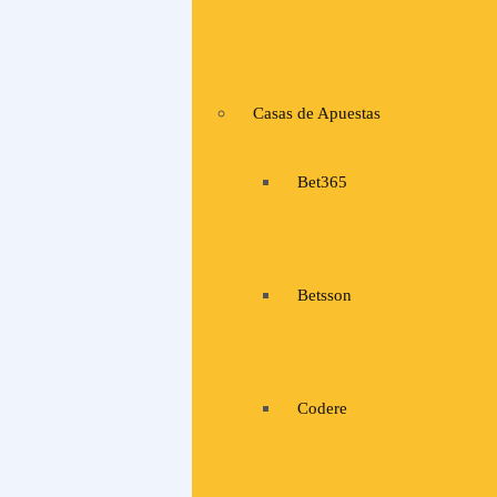
Casas de Apuestas
Bet365
Betsson
Codere