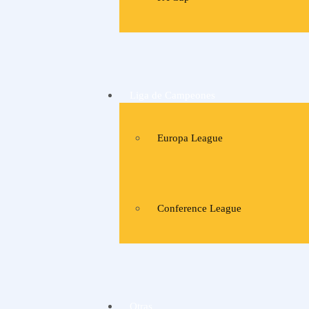
Liga de Campeones
Europa League
Conference League
Otras