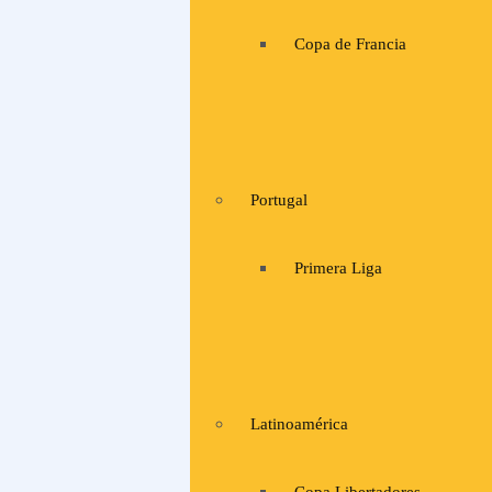
Copa de Francia
Portugal
Primera Liga
Latinoamérica