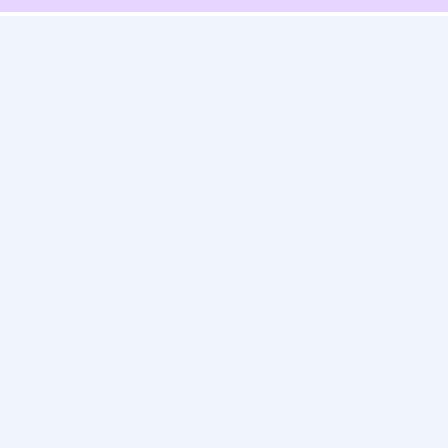
 consejos de apuestas