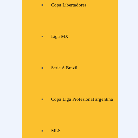
Copa Libertadores
Liga MX
Serie A Brazil
Copa Liga Profesional argentina
MLS