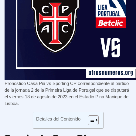
Pronóstico Casa Pia vs Sporting CP correspondiente al partido
de la jornada 2 de la Primeira Liga de Portugal que se disputará
el viernes 18 de agosto de 2023 en el Estadio Pina Manique de
Lisboa.
Detalles del Contenido