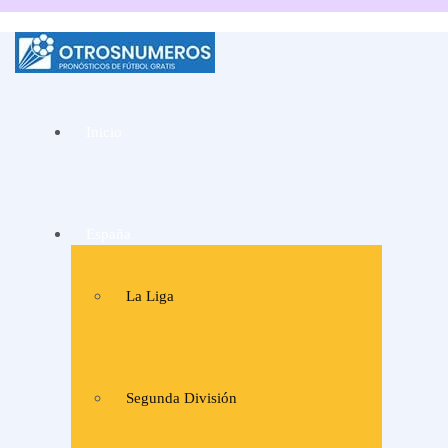
La mejor web de
Pronósticos de fútbol
Inicio
y consejos de apuestas
de expertos
España
La Liga
Segunda División