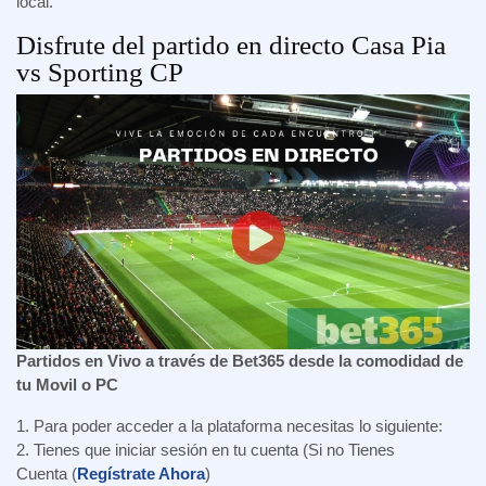
local.
Disfrute del partido en directo Casa Pia
vs Sporting CP
Partidos en Vivo a través de Bet365 desde la comodidad de
tu Movil o PC
1. Para poder acceder a la plataforma necesitas lo siguiente:
2. Tienes que iniciar sesión en tu cuenta (Si no Tienes
Cuenta (
Regístrate Ahora
)