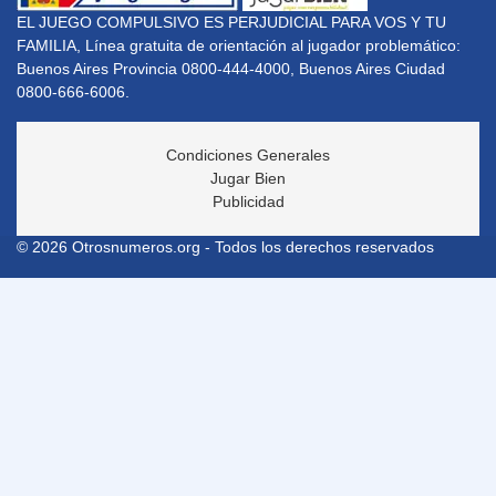
EL JUEGO COMPULSIVO ES PERJUDICIAL PARA VOS Y TU
FAMILIA, Línea gratuita de orientación al jugador problemático:
Buenos Aires Provincia 0800-444-4000, Buenos Aires Ciudad
0800-666-6006.
Condiciones Generales
Jugar Bien
Publicidad
© 2026 Otrosnumeros.org - Todos los derechos reservados