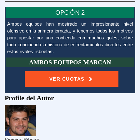
OPCIÓN 2
Ambos equipos han mostrado un impresionante nivel
ofensivo en la primera jornada, y tenemos todos los motivos
para apostar por una contienda con muchos goles, sobre
todo conociendo la historia de enfrentamientos directos entre
estos rivales lisboetas.
AMBOS EQUIPOS MARCAN
VER CUOTAS
Profile del Autor
Vinicius Ribeiro