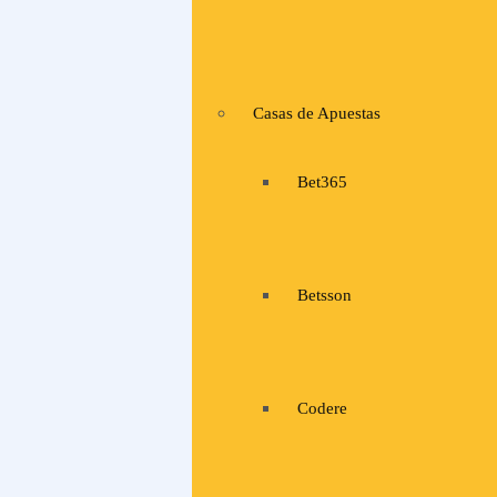
Casas de Apuestas
Bet365
Betsson
Codere