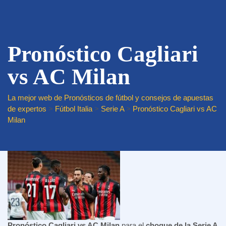
Pronóstico Cagliari
vs AC Milan
La mejor web de Pronósticos de fútbol y consejos de apuestas
de expertos
>
Fútbol Italia
>
Serie A
>
Pronóstico Cagliari vs AC
Milan
Pronóstico Cagliari vs AC Milan
para el
choque de la Serie A