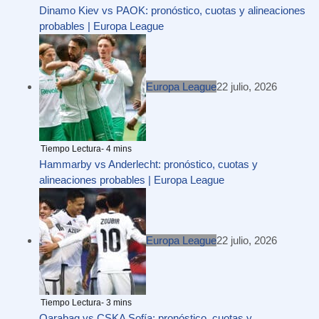
Dinamo Kiev vs PAOK: pronóstico, cuotas y alineaciones
probables | Europa League
Europa League
22 julio, 2026
Hammarby vs Anderlecht: pronóstico, cuotas y
alineaciones probables | Europa League
Europa League
22 julio, 2026
Qarabag vs CSKA Sofía: pronóstico, cuotas y