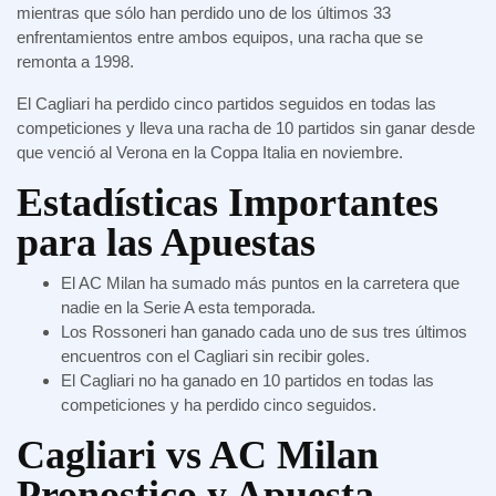
mientras que sólo han perdido uno de los últimos 33
enfrentamientos entre ambos equipos, una racha que se
remonta a 1998.
El Cagliari ha perdido cinco partidos seguidos en todas las
competiciones y lleva una racha de 10 partidos sin ganar desde
que venció al Verona en la Coppa Italia en noviembre.
Estadísticas Importantes
para las Apuestas
El AC Milan ha sumado más puntos en la carretera que
nadie en la Serie A esta temporada.
Los Rossoneri han ganado cada uno de sus tres últimos
encuentros con el Cagliari sin recibir goles.
El Cagliari no ha ganado en 10 partidos en todas las
competiciones y ha perdido cinco seguidos.
Cagliari vs AC Milan
Pronostico y Apuesta