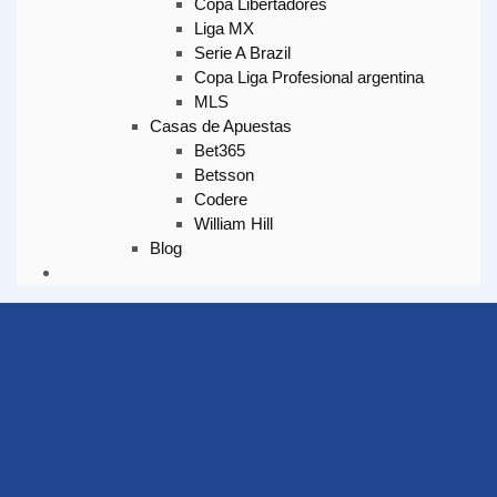
Copa Libertadores
Liga MX
Serie A Brazil
Copa Liga Profesional argentina
MLS
Casas de Apuestas
Bet365
Betsson
Codere
William Hill
Blog