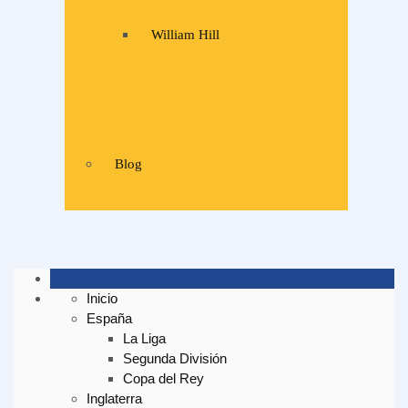
William Hill
Blog
Inicio
España
La Liga
Segunda División
Copa del Rey
Inglaterra