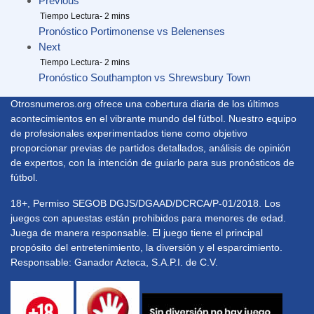
Previous
Pronóstico Portimonense vs Belenenses
Next
Pronóstico Southampton vs Shrewsbury Town
Otrosnumeros.org ofrece una cobertura diaria de los últimos
acontecimientos en el vibrante mundo del fútbol. Nuestro equipo
de profesionales experimentados tiene como objetivo
proporcionar previas de partidos detallados, análisis de opinión
de expertos, con la intención de guiarlo para sus pronósticos de
fútbol.
18+, Permiso SEGOB DGJS/DGAAD/DCRCA/P-01/2018. Los
juegos con apuestas están prohibidos para menores de edad.
Juega de manera responsable. El juego tiene el principal
propósito del entretenimiento, la diversión y el esparcimiento.
Responsable: Ganador Azteca, S.A.P.I. de C.V.