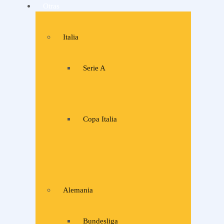
Otras
Italia
Serie A
Copa Italia
Alemania
Bundesliga