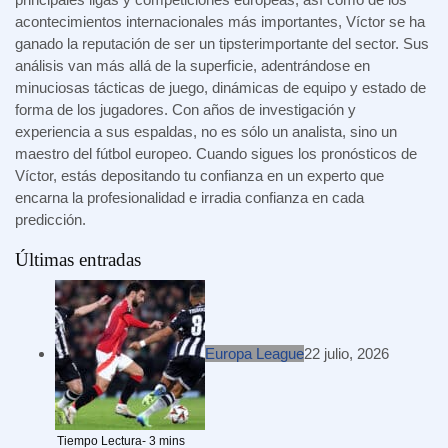
acontecimientos internacionales más importantes, Víctor se ha
ganado la reputación de ser un tipsterimportante del sector. Sus
análisis van más allá de la superficie, adentrándose en
minuciosas tácticas de juego, dinámicas de equipo y estado de
forma de los jugadores. Con años de investigación y
experiencia a sus espaldas, no es sólo un analista, sino un
maestro del fútbol europeo. Cuando sigues los pronósticos de
Víctor, estás depositando tu confianza en un experto que
encarna la profesionalidad e irradia confianza en cada
predicción.
Últimas entradas
Europa League
22 julio, 2026