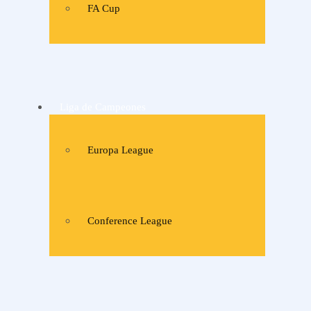
FA Cup
Liga de Campeones
Europa League
Conference League