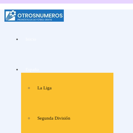
La mejor web de
Pronósticos de fútbol
Inicio
y consejos de apuestas
de expertos
España
La Liga
Segunda División