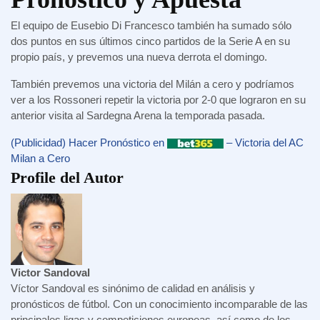
El equipo de Eusebio Di Francesco también ha sumado sólo
dos puntos en sus últimos cinco partidos de la Serie A en su
propio país, y prevemos una nueva derrota el domingo.
También prevemos una victoria del Milán a cero y podríamos
ver a los Rossoneri repetir la victoria por 2-0 que lograron en su
anterior visita al Sardegna Arena la temporada pasada.
(Publicidad) Hacer Pronóstico en
– Victoria del AC
Milan a Cero
Profile del Autor
Victor Sandoval
Víctor Sandoval es sinónimo de calidad en análisis y
pronósticos de fútbol. Con un conocimiento incomparable de las
principales ligas y competiciones europeas, así como de los