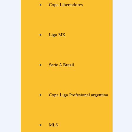
Copa Libertadores
Liga MX
Serie A Brazil
Copa Liga Profesional argentina
MLS