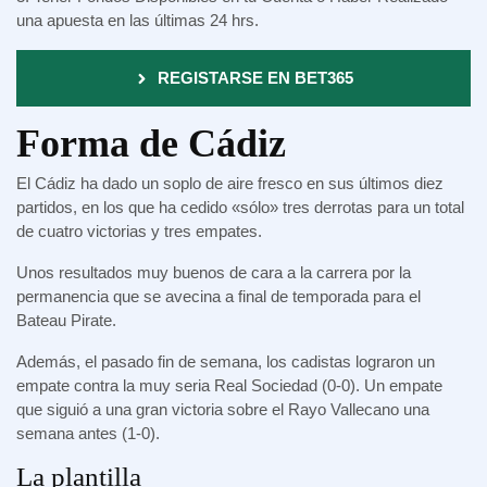
una apuesta en las últimas 24 hrs.
REGISTARSE EN BET365
Forma de Cádiz
El Cádiz ha dado un soplo de aire fresco en sus últimos diez
partidos, en los que ha cedido «sólo» tres derrotas para un total
de cuatro victorias y tres empates.
Unos resultados muy buenos de cara a la carrera por la
permanencia que se avecina a final de temporada para el
Bateau Pirate.
Además, el pasado fin de semana, los cadistas lograron un
empate contra la muy seria Real Sociedad (0-0). Un empate
que siguió a una gran victoria sobre el Rayo Vallecano una
semana antes (1-0).
La plantilla