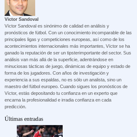
Victor Sandoval
Víctor Sandoval es sinónimo de calidad en análisis y
pronósticos de fútbol. Con un conocimiento incomparable de las
principales ligas y competiciones europeas, así como de los
acontecimientos internacionales más importantes, Víctor se ha
ganado la reputación de ser un tipsterimportante del sector. Sus
análisis van más allá de la superficie, adentrándose en
minuciosas tácticas de juego, dinámicas de equipo y estado de
forma de los jugadores. Con años de investigación y
experiencia a sus espaldas, no es sólo un analista, sino un
maestro del fútbol europeo. Cuando sigues los pronósticos de
Víctor, estás depositando tu confianza en un experto que
encarna la profesionalidad e irradia confianza en cada
predicción.
Últimas entradas