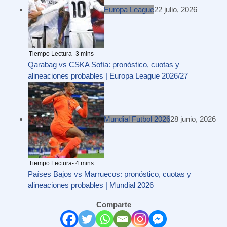
Europa League
22 julio, 2026
Qarabag vs CSKA Sofía: pronóstico, cuotas y
alineaciones probables | Europa League 2026/27
Mundial Futbol 2026
28 junio, 2026
Países Bajos vs Marruecos: pronóstico, cuotas y
alineaciones probables | Mundial 2026
Comparte