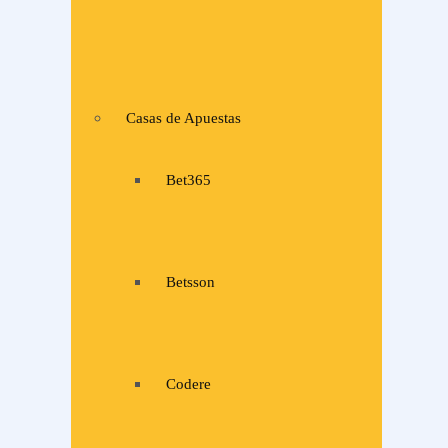
Casas de Apuestas
Bet365
Betsson
Codere