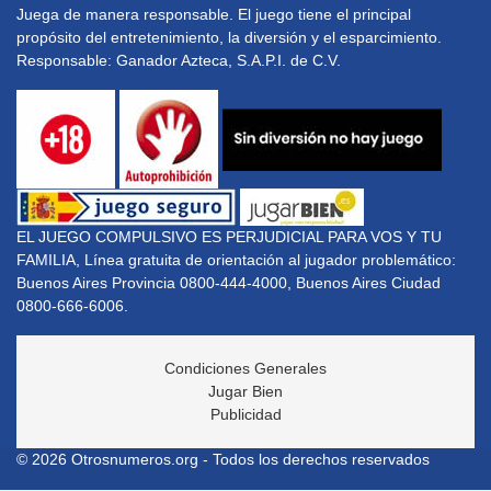
Juega de manera responsable. El juego tiene el principal
propósito del entretenimiento, la diversión y el esparcimiento.
Responsable: Ganador Azteca, S.A.P.I. de C.V.
EL JUEGO COMPULSIVO ES PERJUDICIAL PARA VOS Y TU
FAMILIA, Línea gratuita de orientación al jugador problemático:
Buenos Aires Provincia 0800-444-4000, Buenos Aires Ciudad
0800-666-6006.
Condiciones Generales
Jugar Bien
Publicidad
© 2026 Otrosnumeros.org - Todos los derechos reservados