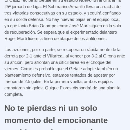
El Cádiz recibe al Getafe en su estadio Nuevo Mirandilla en la
25ª jornada de Liga. El Submarino Amarillo lleva una racha de
tres victorias consecutivas en su estadio, y seguirá confiando
en su sólida defensa. No hay nuevas bajas en el equipo local,
ya que tanto Brian Ocampo como José Mari siguen en la sala
de recuperación. Se espera que el experimentado delantero
Roger Martí lidere la línea de ataque de los anfitriones.
Los azulones, por su parte, se recuperaron rápidamente de la
derrota por 2-1 ante el Villarreal, al vencer por 3-2 al Girona ante
su afición, pero afrontan una difícil tarea en el choque del
viernes. Como es probable que el Getafe adopte también un
planteamiento defensivo, estamos tentados de apostar por
menos de 2.5 goles. En la primera vuelta, ambos equipos
empataron sin goles. Quique Flores dispondrá de una plantilla
completa.
No te pierdas ni un solo
momento del emocionante