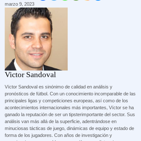
marzo 9, 2023
Victor Sandoval
Víctor Sandoval es sinónimo de calidad en análisis y
pronósticos de fútbol. Con un conocimiento incomparable de las
principales ligas y competiciones europeas, así como de los
acontecimientos internacionales más importantes, Víctor se ha
ganado la reputación de ser un tipsterimportante del sector. Sus
análisis van más allá de la superficie, adentrándose en
minuciosas tácticas de juego, dinámicas de equipo y estado de
forma de los jugadores. Con años de investigación y