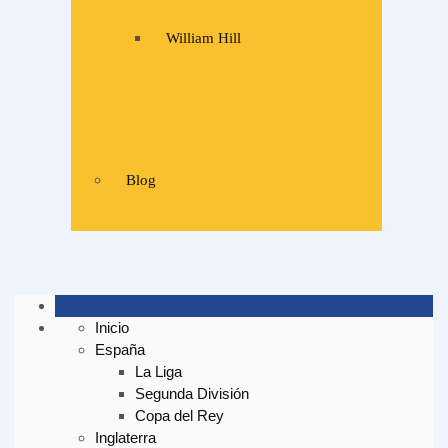
William Hill
Blog
Inicio
España
La Liga
Segunda División
Copa del Rey
Inglaterra