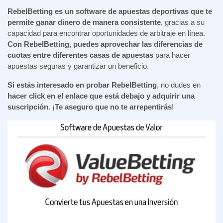
RebelBetting es un software de apuestas deportivas que te
permite ganar dinero de manera consistente
, gracias a su
capacidad para encontrar oportunidades de arbitraje en línea.
Con RebelBetting, puedes aprovechar las diferencias de
cuotas entre diferentes casas de apuestas
para hacer
apuestas seguras y garantizar un beneficio.
Si estás interesado en probar RebelBetting
, no dudes en
hacer click en el enlace que está debajo y adquirir una
suscripción
. ¡
Te aseguro que no te arrepentirás
!