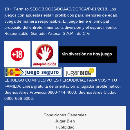
18+, Permiso SEGOB DGJS/DGAAD/DCRCA/P-01/2018. Los
juegos con apuestas están prohibidos para menores de edad.
Juega de manera responsable. El juego tiene el principal
propósito del entretenimiento, la diversión y el esparcimiento.
Responsable: Ganador Azteca, S.A.P.I. de C.V.
EL JUEGO COMPULSIVO ES PERJUDICIAL PARA VOS Y TU
FAMILIA, Línea gratuita de orientación al jugador problemático:
Buenos Aires Provincia 0800-444-4000, Buenos Aires Ciudad
0800-666-6006.
Condiciones Generales
Jugar Bien
Publicidad