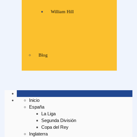
William Hill
Blog
Inicio
España
La Liga
Segunda División
Copa del Rey
Inglaterra