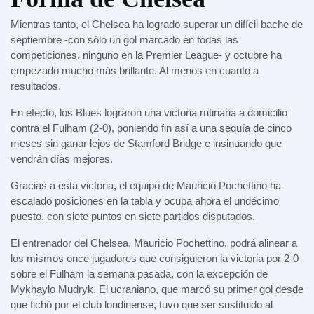
Mientras tanto, el Chelsea ha logrado superar un difícil bache de
septiembre -con sólo un gol marcado en todas las
competiciones, ninguno en la Premier League- y octubre ha
empezado mucho más brillante. Al menos en cuanto a
resultados.
En efecto, los Blues lograron una victoria rutinaria a domicilio
contra el Fulham (2-0), poniendo fin así a una sequía de cinco
meses sin ganar lejos de Stamford Bridge e insinuando que
vendrán días mejores.
Gracias a esta victoria, el equipo de Mauricio Pochettino ha
escalado posiciones en la tabla y ocupa ahora el undécimo
puesto, con siete puntos en siete partidos disputados.
El entrenador del Chelsea, Mauricio Pochettino, podrá alinear a
los mismos once jugadores que consiguieron la victoria por 2-0
sobre el Fulham la semana pasada, con la excepción de
Mykhaylo Mudryk. El ucraniano, que marcó su primer gol desde
que fichó por el club londinense, tuvo que ser sustituido al