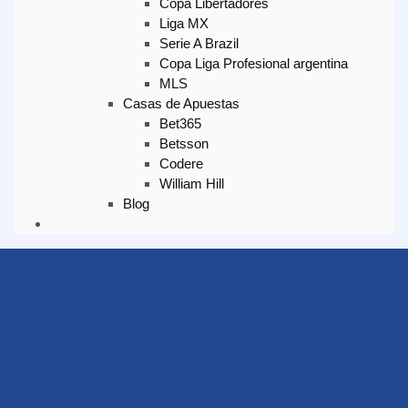
Copa Libertadores
Liga MX
Serie A Brazil
Copa Liga Profesional argentina
MLS
Casas de Apuestas
Bet365
Betsson
Codere
William Hill
Blog