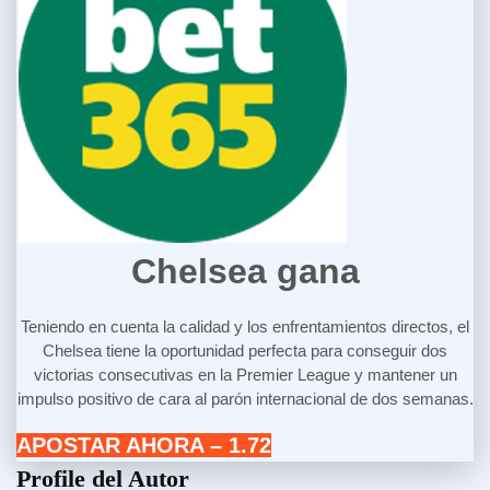
Chelsea gana
Teniendo en cuenta la calidad y los enfrentamientos directos, el
Chelsea tiene la oportunidad perfecta para conseguir dos
victorias consecutivas en la Premier League y mantener un
impulso positivo de cara al parón internacional de dos semanas.
APOSTAR AHORA – 1.72
Profile del Autor