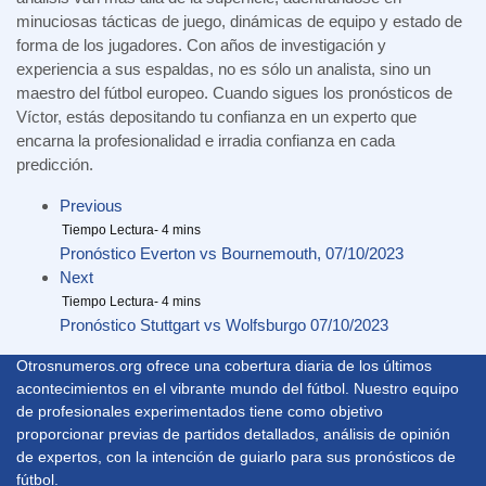
minuciosas tácticas de juego, dinámicas de equipo y estado de
forma de los jugadores. Con años de investigación y
experiencia a sus espaldas, no es sólo un analista, sino un
maestro del fútbol europeo. Cuando sigues los pronósticos de
Víctor, estás depositando tu confianza en un experto que
encarna la profesionalidad e irradia confianza en cada
predicción.
Previous
Pronóstico Everton vs Bournemouth, 07/10/2023
Next
Pronóstico Stuttgart vs Wolfsburgo 07/10/2023
Otrosnumeros.org ofrece una cobertura diaria de los últimos
acontecimientos en el vibrante mundo del fútbol. Nuestro equipo
de profesionales experimentados tiene como objetivo
proporcionar previas de partidos detallados, análisis de opinión
de expertos, con la intención de guiarlo para sus pronósticos de
fútbol.