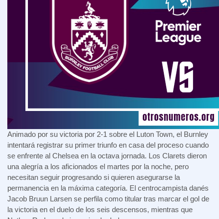
Animado por su victoria por 2-1 sobre el Luton Town, el Burnley
intentará registrar su primer triunfo en casa del proceso cuando
se enfrente al Chelsea en la octava jornada. Los Clarets dieron
una alegría a los aficionados el martes por la noche, pero
necesitan seguir progresando si quieren asegurarse la
permanencia en la máxima categoría. El centrocampista danés
Jacob Bruun Larsen se perfila como titular tras marcar el gol de
la victoria en el duelo de los seis descensos, mientras que