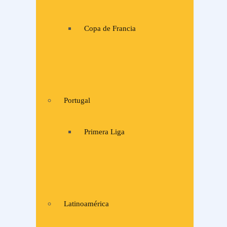
Copa de Francia
Portugal
Primera Liga
Latinoamérica