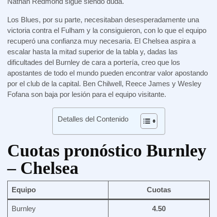
Nathan Redmond sigue siendo duda.
Los Blues, por su parte, necesitaban desesperadamente una
victoria contra el Fulham y la consiguieron, con lo que el equipo
recuperó una confianza muy necesaria. El Chelsea aspira a
escalar hasta la mitad superior de la tabla y, dadas las
dificultades del Burnley de cara a portería, creo que los
apostantes de todo el mundo pueden encontrar valor apostando
por el club de la capital. Ben Chilwell, Reece James y Wesley
Fofana son baja por lesión para el equipo visitante.
Detalles del Contenido
Cuotas pronóstico Burnley
– Chelsea
Equipo
Cuotas
Burnley
4.50