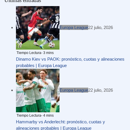
Últimas entradas
Europa League
22 julio, 2026
Dinamo Kiev vs PAOK: pronóstico, cuotas y alineaciones
probables | Europa League
Europa League
22 julio, 2026
Hammarby vs Anderlecht: pronóstico, cuotas y
alineaciones probables | Europa League