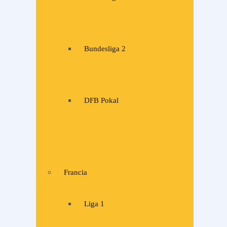
Bundesliga 2
DFB Pokal
Francia
Liga 1