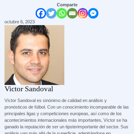
Comparte
octubre 6, 2023
Victor Sandoval
Víctor Sandoval es sinónimo de calidad en análisis y
pronósticos de fútbol. Con un conocimiento incomparable de las
principales ligas y competiciones europeas, así como de los
acontecimientos internacionales más importantes, Víctor se ha
ganado la reputación de ser un tipsterimportante del sector. Sus
análisis van más allá de la superficie, adentrándose en