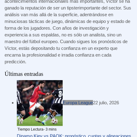
acontecimientos internacionales más importantes, Víctor se ha
ganado la reputación de ser un tipsterimportante del sector. Sus
análisis van más allá de la superficie, adentrándose en
minuciosas tácticas de juego, dinámicas de equipo y estado de
forma de los jugadores. Con años de investigación y
experiencia a sus espaldas, no es sólo un analista, sino un
maestro del fútbol europeo. Cuando sigues los pronósticos de
Víctor, estás depositando tu confianza en un experto que
encarna la profesionalidad e irradia confianza en cada
predicción.
Últimas entradas
Europa League
22 julio, 2026
Dinamo Kiev vs PAOK: pronóstico, cuotas y alineaciones