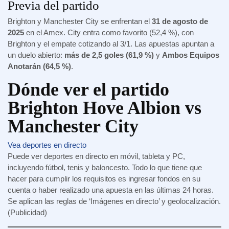
Previa del partido
Brighton y Manchester City se enfrentan el
31 de agosto de
2025
en el Amex. City entra como favorito (52,4 %), con
Brighton y el empate cotizando al 3/1. Las apuestas apuntan a
un duelo abierto:
más de 2,5 goles (61,9 %)
y
Ambos Equipos
Anotarán (64,5 %)
.
Dónde ver el partido
Brighton Hove Albion vs
Manchester City
Vea deportes en directo
Puede ver deportes en directo en móvil, tableta y PC,
incluyendo fútbol, tenis y baloncesto. Todo lo que tiene que
hacer para cumplir los requisitos es ingresar fondos en su
cuenta o haber realizado una apuesta en las últimas 24 horas.
Se aplican las reglas de ‘Imágenes en directo’ y geolocalización.
(Publicidad)