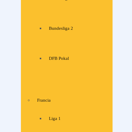
Bundesliga 2
DFB Pokal
Francia
Liga 1