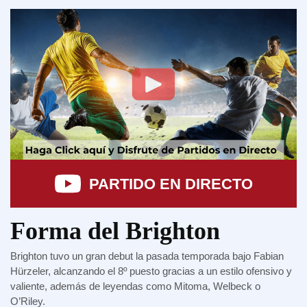
PARTIDO EN DIRECTO
Forma del Brighton
Brighton tuvo un gran debut la pasada temporada bajo Fabian
Hürzeler, alcanzando el 8º puesto gracias a un estilo ofensivo y
valiente, además de leyendas como Mitoma, Welbeck o
O’Riley.