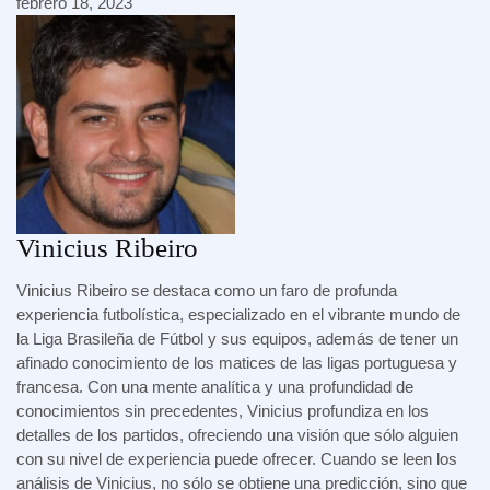
febrero 18, 2023
Vinicius Ribeiro
Vinicius Ribeiro se destaca como un faro de profunda
experiencia futbolística, especializado en el vibrante mundo de
la Liga Brasileña de Fútbol y sus equipos, además de tener un
afinado conocimiento de los matices de las ligas portuguesa y
francesa. Con una mente analítica y una profundidad de
conocimientos sin precedentes, Vinicius profundiza en los
detalles de los partidos, ofreciendo una visión que sólo alguien
con su nivel de experiencia puede ofrecer. Cuando se leen los
análisis de Vinicius, no sólo se obtiene una predicción, sino que