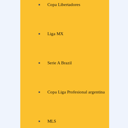
Copa Libertadores
Liga MX
Serie A Brazil
Copa Liga Profesional argentina
MLS