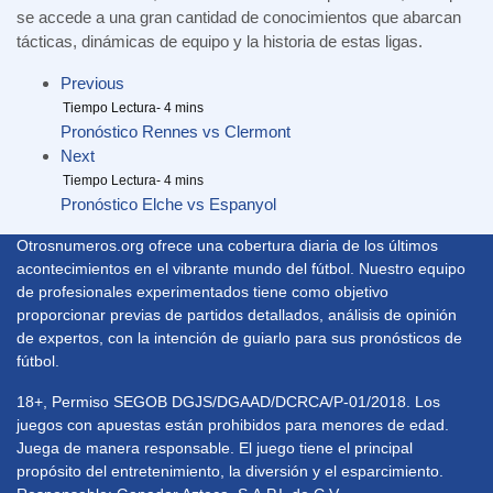
se accede a una gran cantidad de conocimientos que abarcan
tácticas, dinámicas de equipo y la historia de estas ligas.
Previous
Pronóstico Rennes vs Clermont
Next
Pronóstico Elche vs Espanyol
Otrosnumeros.org ofrece una cobertura diaria de los últimos
acontecimientos en el vibrante mundo del fútbol. Nuestro equipo
de profesionales experimentados tiene como objetivo
proporcionar previas de partidos detallados, análisis de opinión
de expertos, con la intención de guiarlo para sus pronósticos de
fútbol.
18+, Permiso SEGOB DGJS/DGAAD/DCRCA/P-01/2018. Los
juegos con apuestas están prohibidos para menores de edad.
Juega de manera responsable. El juego tiene el principal
propósito del entretenimiento, la diversión y el esparcimiento.