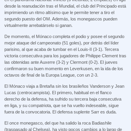
desde la reanudación tras el Mundial, el club del Principado está
imprimiendo un ritmo altísimo que le permite tener a tiro el
segundo puesto del OM. Además, los monegascos pueden
virtualmente arrebatárselo si ganan.
De momento, el Mónaco completa el podio y posee el segundo
mejor ataque del campeonato (51 goles), por detrás del líder
parisino, al que acaba de tumbar en el Louis-II (3-1). Tercera
victoria consecutiva para los jugadores de Philippe Clement tras
las obtenidas ante Auxerre (3-2) y Clermont (0-2). El jueves
confirmaron su buen momento en Leverkusen, en la ida de los
octavos de final de la Europa League, con un 2-3.
El Mónaco viaja a Bretaña sin los brasileños Vanderson y Jean
Lucas (centrocampista). El primero, habitual en el flanco
derecho de la defensa, ha sufrido su tercera baja consecutiva
en liga, y su compatriota, que se ha vuelto indeseable, sigue
fuera de la convocatoria. El defensa suplente Sarr es duda.
El once monegasco, del que ha salido la roca Badiashile
(traspasado al Chelsea), ha visto pocos cambios a lo largo de