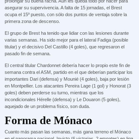
prolongar su buena racha. Aún les queda todo por hacer para
asegurar su supervivencia. A falta de 15 jornadas, el Brest
ocupa el 15º puesto, con sólo dos puntos de ventaja sobre la
primera zona de descenso.
El grupo de Brest ha tenido que lidiar con las lesiones durante
varias semanas. Ha sido mejor para el lateral Fadiga (posible
titular) y el decisivo Del Castillo (4 goles), que regresaron el
pasado fin de semana.
El central titular Chardonnet debería hacer lo propio este fin de
semana contra el ASM, partido en el que deberían participar los
importantes Dari (defensa) y Mounié (4 goles), baja por lesión
en Montpellier. Los atacantes Pereira Lage (1 gol) y Honorat (3
goles) deben perderse su turno, mientras que los
incondicionales Hérelle (defensa) y Le Douaron (5 goles),
aquejado de un problema físico, son duda.
Forma de Mónaco
Cuanto más pasan las semanas, más gana terreno el Mónaco
en el panorama nacional. Invicto (6 victorias, 2 empates) en liga