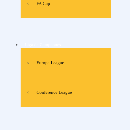
FA Cup
Liga de Campeones
Europa League
Conference League