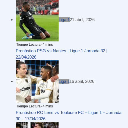
Liga 1
21 abril, 2026
Pronóstico PSG vs Nantes | Ligue 1 Jornada 32 |
22/04/2026
Liga 1
16 abril, 2026
Pronóstico RC Lens vs Toulouse FC – Ligue 1 – Jornada
30 – 17/04/2026