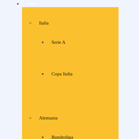
Otras
Italia
Serie A
Copa Italia
Alemania
Bundesliga