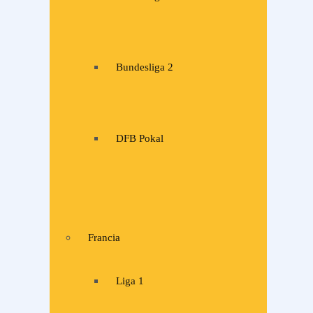
Bundesliga 2
DFB Pokal
Francia
Liga 1