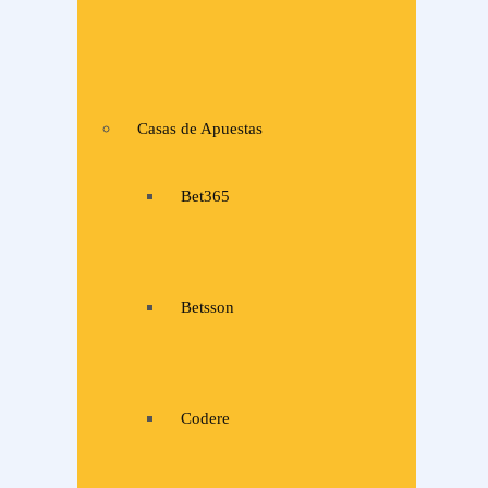
Casas de Apuestas
Bet365
Betsson
Codere