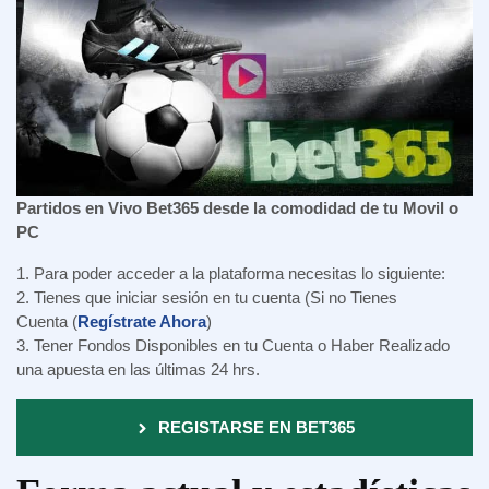
Partidos en Vivo Bet365 desde la comodidad de tu Movil o
PC
1. Para poder acceder a la plataforma necesitas lo siguiente:
2. Tienes que iniciar sesión en tu cuenta (Si no Tienes
Cuenta (
Regístrate Ahora
)
3. Tener Fondos Disponibles en tu Cuenta o Haber Realizado
una apuesta en las últimas 24 hrs.
REGISTARSE EN BET365