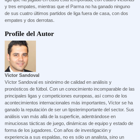
y tres empates, mientras que el Parma no ha ganado ninguno
de sus cuatro últimos partidos de liga fuera de casa, con dos
empates y dos derrotas.
Profile del Autor
Victor Sandoval
Víctor Sandoval es sinónimo de calidad en análisis y
pronósticos de fútbol. Con un conocimiento incomparable de las
principales ligas y competiciones europeas, así como de los
acontecimientos internacionales más importantes, Víctor se ha
ganado la reputación de ser un tipsterimportante del sector. Sus
análisis van más allá de la superficie, adentrándose en
minuciosas tácticas de juego, dinámicas de equipo y estado de
forma de los jugadores. Con años de investigación y
experiencia a sus espaldas, no es sólo un analista, sino un