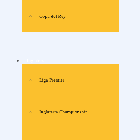
Copa del Rey
Inglaterra
Liga Premier
Inglaterra Championship