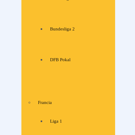
Bundesliga 2
DFB Pokal
Francia
Liga 1