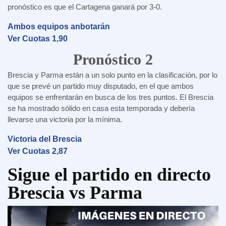
pronóstico es que el Cartagena ganará por 3-0.
Ambos equipos anbotarán
Ver Cuotas 1,90
Pronóstico 2
Brescia y Parma están a un solo punto en la clasificación, por lo
que se prevé un partido muy disputado, en el que ambos
equipos se enfrentarán en busca de los tres puntos. El Brescia
se ha mostrado sólido en casa esta temporada y debería
llevarse una victoria por la mínima.
Victoria del Brescia
Ver Cuotas 2,87
Sigue el partido en directo
Brescia vs Parma