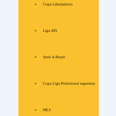
Copa Libertadores
Liga MX
Serie A Brazil
Copa Liga Profesional argentina
MLS