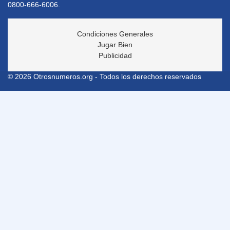
0800-666-6006.
Condiciones Generales
Jugar Bien
Publicidad
© 2026 Otrosnumeros.org - Todos los derechos reservados