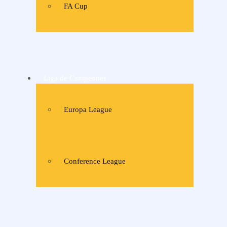
FA Cup
Liga de Campeones
Europa League
Conference League