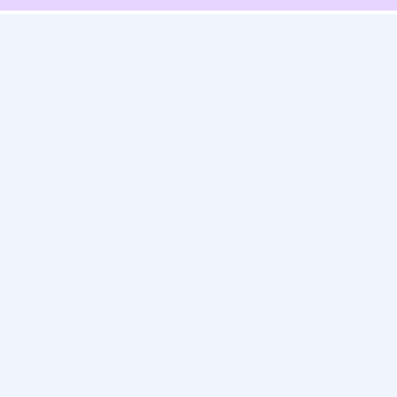
 consejos de apuestas