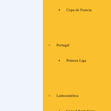
Copa de Francia
Portugal
Primera Liga
Latinoamérica