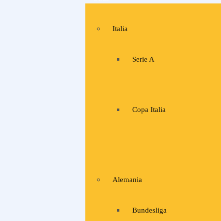
Italia
Serie A
Copa Italia
Alemania
Bundesliga