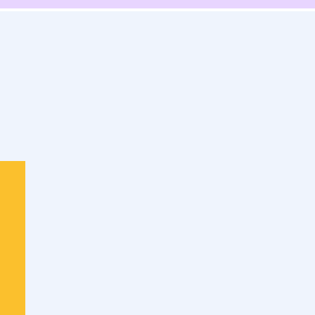
Pronósticos de fútbol y