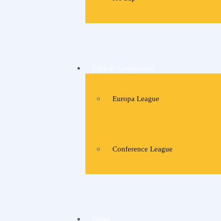
Liga de Campeones
Europa League
Conference League
Otras