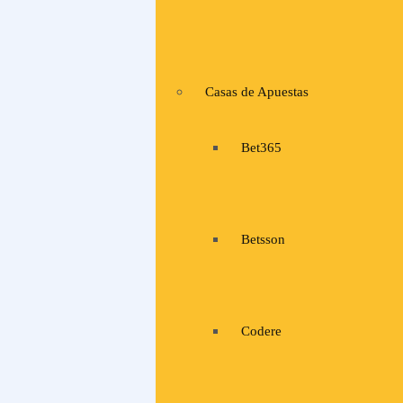
Casas de Apuestas
Bet365
Betsson
Codere