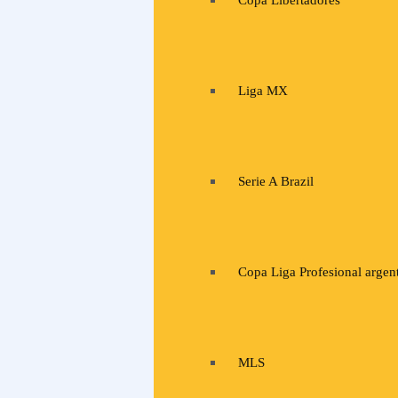
Copa Libertadores
Liga MX
Serie A Brazil
Copa Liga Profesional argen
MLS