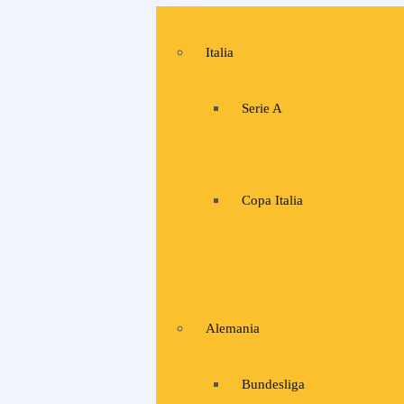
Italia
Serie A
Copa Italia
Alemania
Bundesliga