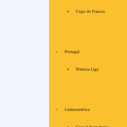
Copa de Francia
Portugal
Primera Liga
Latinoamérica