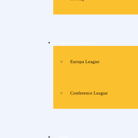
Liga de Campeones
Europa League
Conference League
Otras