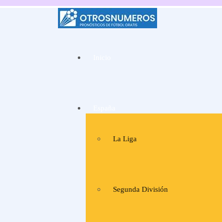
La mejor web de 
de expertos
Inicio
España
La Liga
Segunda División