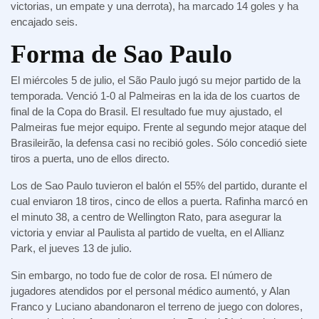
victorias, un empate y una derrota), ha marcado 14 goles y ha
encajado seis.
Forma de Sao Paulo
El miércoles 5 de julio, el São Paulo jugó su mejor partido de la
temporada. Venció 1-0 al Palmeiras en la ida de los cuartos de
final de la Copa do Brasil. El resultado fue muy ajustado, el
Palmeiras fue mejor equipo. Frente al segundo mejor ataque del
Brasileirão, la defensa casi no recibió goles. Sólo concedió siete
tiros a puerta, uno de ellos directo.
Los de Sao Paulo tuvieron el balón el 55% del partido, durante el
cual enviaron 18 tiros, cinco de ellos a puerta. Rafinha marcó en
el minuto 38, a centro de Wellington Rato, para asegurar la
victoria y enviar al Paulista al partido de vuelta, en el Allianz
Park, el jueves 13 de julio.
Sin embargo, no todo fue de color de rosa. El número de
jugadores atendidos por el personal médico aumentó, y Alan
Franco y Luciano abandonaron el terreno de juego con dolores,