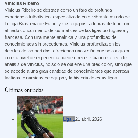
Vinicius Ribeiro
Vinicius Ribeiro se destaca como un faro de profunda
experiencia futbolística, especializado en el vibrante mundo de
la Liga Brasileña de Fútbol y sus equipos, además de tener un
afinado conocimiento de los matices de las ligas portuguesa y
francesa. Con una mente analítica y una profundidad de
conocimientos sin precedentes, Vinicius profundiza en los
detalles de los partidos, ofreciendo una visión que sólo alguien
con su nivel de experiencia puede ofrecer. Cuando se leen los
análisis de Vinicius, no sólo se obtiene una predicción, sino que
se accede a una gran cantidad de conocimientos que abarcan
tácticas, dinámicas de equipo y la historia de estas ligas.
Últimas entradas
Liga 1
21 abril, 2026