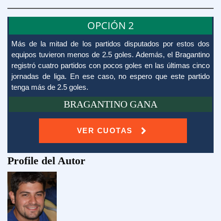
OPCIÓN 2
Más de la mitad de los partidos disputados por estos dos
equipos tuvieron menos de 2.5 goles. Además, el Bragantino
registró cuatro partidos con pocos goles en las últimas cinco
jornadas de liga. En ese caso, no espero que este partido
tenga más de 2.5 goles.
BRAGANTINO GANA
VER CUOTAS
Profile del Autor