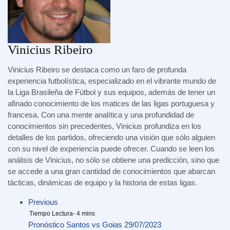
Vinicius Ribeiro
Vinicius Ribeiro se destaca como un faro de profunda
experiencia futbolística, especializado en el vibrante mundo de
la Liga Brasileña de Fútbol y sus equipos, además de tener un
afinado conocimiento de los matices de las ligas portuguesa y
francesa. Con una mente analítica y una profundidad de
conocimientos sin precedentes, Vinicius profundiza en los
detalles de los partidos, ofreciendo una visión que sólo alguien
con su nivel de experiencia puede ofrecer. Cuando se leen los
análisis de Vinicius, no sólo se obtiene una predicción, sino que
se accede a una gran cantidad de conocimientos que abarcan
tácticas, dinámicas de equipo y la historia de estas ligas.
Previous
Pronóstico Santos vs Goias 29/07/2023