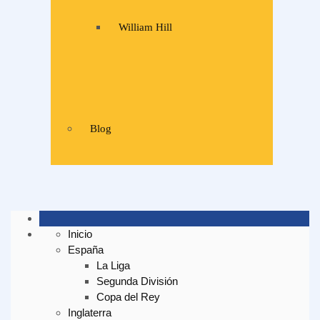
William Hill
Blog
Inicio
España
La Liga
Segunda División
Copa del Rey
Inglaterra