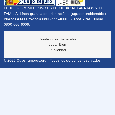
EL JUEGO COMPULSIVO ES PERJUDICIAL PARA VOS Y TU
FAMILIA, Línea gratuita de orientación al jugador problemático:
Buenos Aires Provincia 0800-444-4000, Buenos Aires Ciudad
0800-666-6006.
Condiciones Generales
Jugar Bien
Publicidad
© 2026 Otrosnumeros.org - Todos los derechos reservados