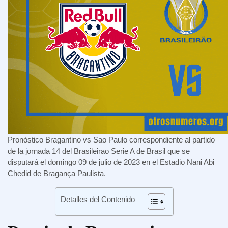
Pronóstico Bragantino vs Sao Paulo correspondiente al partido
de la jornada 14 del Brasileirao Serie A de Brasil que se
disputará el domingo 09 de julio de 2023 en el Estadio Nani Abi
Chedid de Bragança Paulista.
Detalles del Contenido