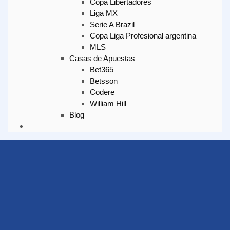
Copa Libertadores
Liga MX
Serie A Brazil
Copa Liga Profesional argentina
MLS
Casas de Apuestas
Bet365
Betsson
Codere
William Hill
Blog