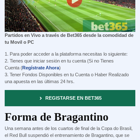
Partidos en Vivo a través de Bet365 desde la comodidad de
tu Movil o PC
1. Para poder acceder a la plataforma necesitas lo siguiente:
2. Tienes que iniciar sesión en tu cuenta (Si no Tienes
Cuenta (
Regístrate Ahora
)
3. Tener Fondos Disponibles en tu Cuenta o Haber Realizado
una apuesta en las últimas 24 hrs.
REGISTARSE EN BET365
Forma de Bragantino
Una semana antes de los cuartos de final de la Copa do Brasil,
el Red Bull suspendió el entrenamiento de Bragantino, que se