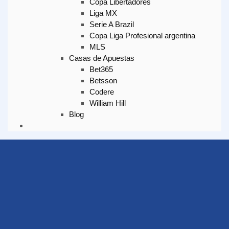
Copa Libertadores
Liga MX
Serie A Brazil
Copa Liga Profesional argentina
MLS
Casas de Apuestas
Bet365
Betsson
Codere
William Hill
Blog