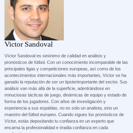
Victor Sandoval
Víctor Sandoval es sinónimo de calidad en análisis y
pronósticos de fútbol. Con un conocimiento incomparable de las
principales ligas y competiciones europeas, así como de los
acontecimientos internacionales más importantes, Víctor se ha
ganado la reputación de ser un tipsterimportante del sector. Sus
análisis van más allá de la superficie, adentrándose en
minuciosas tácticas de juego, dinámicas de equipo y estado de
forma de los jugadores. Con años de investigación y
experiencia a sus espaldas, no es sólo un analista, sino un
maestro del fútbol europeo. Cuando sigues los pronósticos de
Víctor, estás depositando tu confianza en un experto que
encarna la profesionalidad e irradia confianza en cada