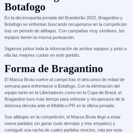
Botafogo
En la decimoquinta jornada del Brasileirão 2022, Bragantino y
Botafogo se enfrentan buscando recuperarse en la competición
tras un periodo de altibajos. Con campañas muy similares, los
equipos tienen la misma puntuación.
Sigamos juntos toda la información de ambos equipos y junto a
ella las mejores cuotas en este partido.
Forma de Bragantino
El Massa Bruta vuelve al campo tras el descanso de mitad de
semana para enfrentarse a Botafogo. Con la eliminación del
equipo tanto en la Libertadores como en la Copa de Brasil, el
Bragantino tuvo más tiempo para entrenar y recuperarse de la
dolorosa derrota ante el Athlético-PR en la última jornada.
Sus altibajos en la competición, el Massa Bruta llegó a estar
nueve partidos sin ganar (seis derrotas y tres empates) y
consiguió una racha de cuatro partidos invictos, rota por esta