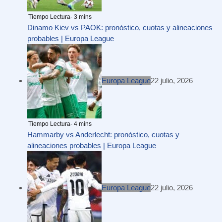
Dinamo Kiev vs PAOK: pronóstico, cuotas y alineaciones
probables | Europa League
Europa League
22 julio, 2026
Hammarby vs Anderlecht: pronóstico, cuotas y
alineaciones probables | Europa League
Europa League
22 julio, 2026