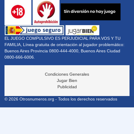
EL JUEGO COMPULSIVO ES PERJUDICIAL PARA VOS Y TU
FAMILIA, Línea gratuita de orientación al jugador problemático:
Buenos Aires Provincia 0800-444-4000, Buenos Aires Ciudad
0800-666-6006.
Condiciones Generales
Jugar Bien
Publicidad
© 2026 Otrosnumeros.org - Todos los derechos reservados