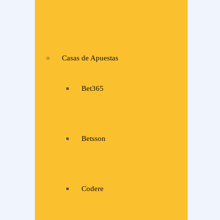
Casas de Apuestas
Bet365
Betsson
Codere