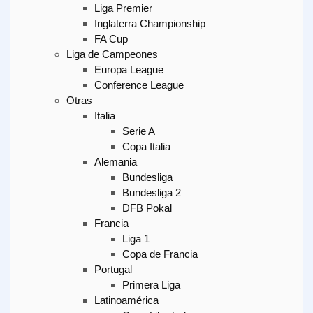
Liga Premier
Inglaterra Championship
FA Cup
Liga de Campeones
Europa League
Conference League
Otras
Italia
Serie A
Copa Italia
Alemania
Bundesliga
Bundesliga 2
DFB Pokal
Francia
Liga 1
Copa de Francia
Portugal
Primera Liga
Latinoamérica