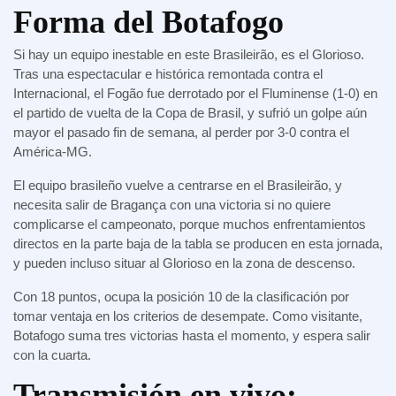
Forma del Botafogo
Si hay un equipo inestable en este Brasileirão, es el Glorioso.
Tras una espectacular e histórica remontada contra el
Internacional, el Fogão fue derrotado por el Fluminense (1-0) en
el partido de vuelta de la Copa de Brasil, y sufrió un golpe aún
mayor el pasado fin de semana, al perder por 3-0 contra el
América-MG.
El equipo brasileño vuelve a centrarse en el Brasileirão, y
necesita salir de Bragança con una victoria si no quiere
complicarse el campeonato, porque muchos enfrentamientos
directos en la parte baja de la tabla se producen en esta jornada,
y pueden incluso situar al Glorioso en la zona de descenso.
Con 18 puntos, ocupa la posición 10 de la clasificación por
tomar ventaja en los criterios de desempate. Como visitante,
Botafogo suma tres victorias hasta el momento, y espera salir
con la cuarta.
Transmisión en vivo: