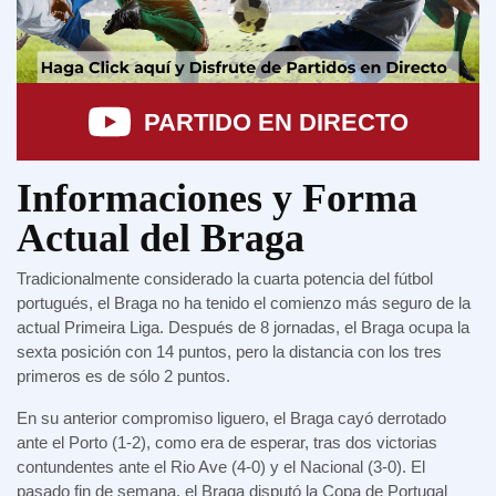
PARTIDO EN DIRECTO
Informaciones y Forma
Actual del Braga
Tradicionalmente considerado la cuarta potencia del fútbol
portugués, el Braga no ha tenido el comienzo más seguro de la
actual Primeira Liga. Después de 8 jornadas, el Braga ocupa la
sexta posición con 14 puntos, pero la distancia con los tres
primeros es de sólo 2 puntos.
En su anterior compromiso liguero, el Braga cayó derrotado
ante el Porto (1-2), como era de esperar, tras dos victorias
contundentes ante el Rio Ave (4-0) y el Nacional (3-0). El
pasado fin de semana, el Braga disputó la Copa de Portugal