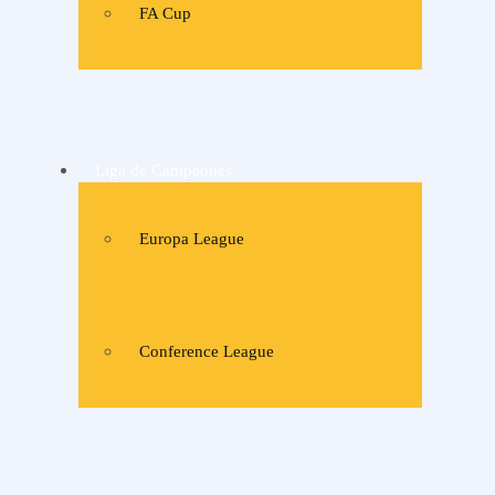
FA Cup
Liga de Campeones
Europa League
Conference League