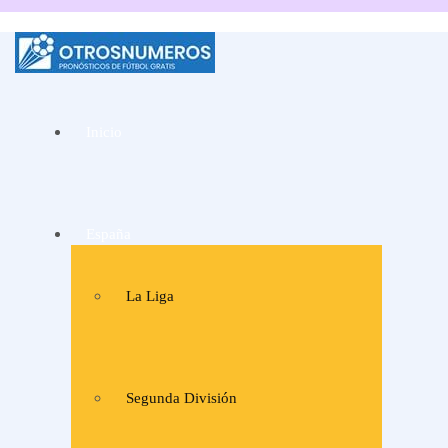
La mejor web de
Pronósticos de fútbol
Inicio
y consejos de apuestas
de expertos
España
La Liga
Segunda División