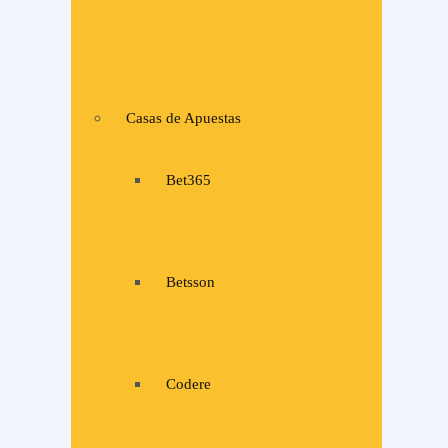
Casas de Apuestas
Bet365
Betsson
Codere