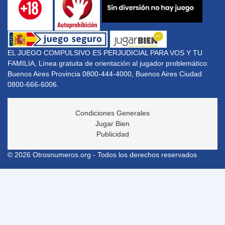
EL JUEGO COMPULSIVO ES PERJUDICIAL PARA VOS Y TU
FAMILIA, Línea gratuita de orientación al jugador problemático:
Buenos Aires Provincia 0800-444-4000, Buenos Aires Ciudad
0800-666-6006.
Condiciones Generales
Jugar Bien
Publicidad
© 2026 Otrosnumeros.org - Todos los derechos reservados