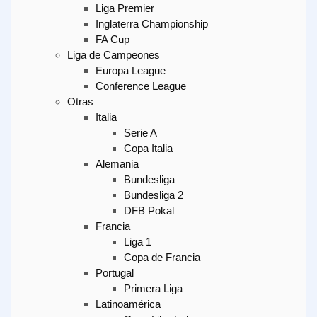
Liga Premier
Inglaterra Championship
FA Cup
Liga de Campeones
Europa League
Conference League
Otras
Italia
Serie A
Copa Italia
Alemania
Bundesliga
Bundesliga 2
DFB Pokal
Francia
Liga 1
Copa de Francia
Portugal
Primera Liga
Latinoamérica