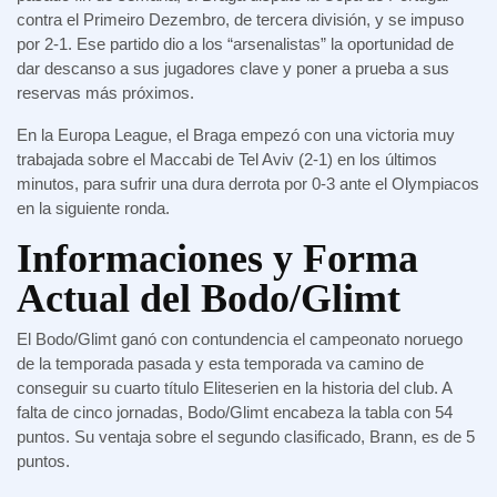
contra el Primeiro Dezembro, de tercera división, y se impuso
por 2-1. Ese partido dio a los “arsenalistas” la oportunidad de
dar descanso a sus jugadores clave y poner a prueba a sus
reservas más próximos.
En la Europa League, el Braga empezó con una victoria muy
trabajada sobre el Maccabi de Tel Aviv (2-1) en los últimos
minutos, para sufrir una dura derrota por 0-3 ante el Olympiacos
en la siguiente ronda.
Informaciones y Forma
Actual del Bodo/Glimt
El Bodo/Glimt ganó con contundencia el campeonato noruego
de la temporada pasada y esta temporada va camino de
conseguir su cuarto título Eliteserien en la historia del club. A
falta de cinco jornadas, Bodo/Glimt encabeza la tabla con 54
puntos. Su ventaja sobre el segundo clasificado, Brann, es de 5
puntos.