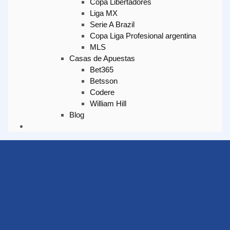
Copa Libertadores
Liga MX
Serie A Brazil
Copa Liga Profesional argentina
MLS
Casas de Apuestas
Bet365
Betsson
Codere
William Hill
Blog