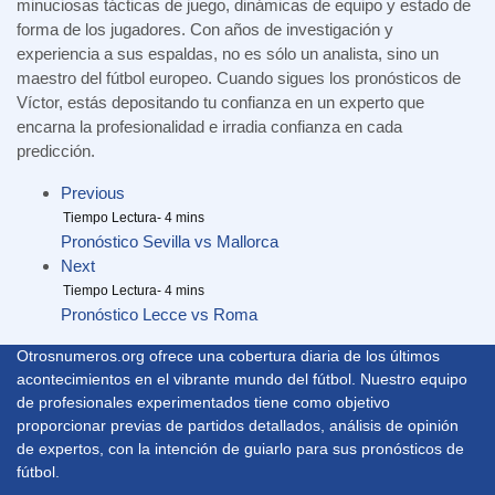
minuciosas tácticas de juego, dinámicas de equipo y estado de
forma de los jugadores. Con años de investigación y
experiencia a sus espaldas, no es sólo un analista, sino un
maestro del fútbol europeo. Cuando sigues los pronósticos de
Víctor, estás depositando tu confianza en un experto que
encarna la profesionalidad e irradia confianza en cada
predicción.
Previous
Pronóstico Sevilla vs Mallorca
Next
Pronóstico Lecce vs Roma
Otrosnumeros.org ofrece una cobertura diaria de los últimos
acontecimientos en el vibrante mundo del fútbol. Nuestro equipo
de profesionales experimentados tiene como objetivo
proporcionar previas de partidos detallados, análisis de opinión
de expertos, con la intención de guiarlo para sus pronósticos de
fútbol.