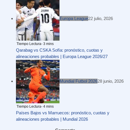
Europa League
22 julio, 2026
Qarabag vs CSKA Sofía: pronóstico, cuotas y
alineaciones probables | Europa League 2026/27
Mundial Futbol 2026
28 junio, 2026
Países Bajos vs Marruecos: pronóstico, cuotas y
alineaciones probables | Mundial 2026