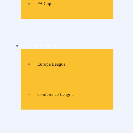
FA Cup
Liga de Campeones
Europa League
Conference League