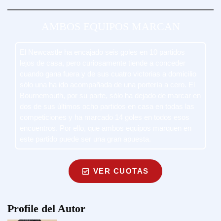
AMBOS EQUIPOS MARCAN
El Newcastle ha encajado seis goles en 10 partidos
lejos de casa, pero curiosamente tiende a conceder
cuando gana fuera y de sus cuatro victorias a domicilio
sólo una ha ido acompañada de una portería a cero. El
Bournemouth, por su parte, sólo ha dejado de marcar en
dos de sus últimos ocho partidos en casa en todas las
competiciones y ha marcado 14 goles en todos esos
encuentros. Por ello, que ambos equipos marquen en
este partido puede ser una gran apuesta.
VER CUOTAS
Profile del Autor