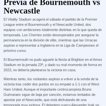
Previa de Bournemouth vs
Newcastle
El Vitality Stadium acogerá el sábado el partido de la Premier
League entre el Bournemouth y el Newcastle United, dos
equipos con ambiciones totalmente distintas en lo que queda de
temporada. Los Cherries están desesperados por asegurar la
permanencia en la división de elite, mientras que las Urracas
aspiran a representar a Inglaterra en la Liga de Campeones el
próximo curso.
El Bournemouth no pudo aguarle la fiesta al Brighton en el Amex
Stadium en la jornada 23ª, y dado su mal momento de forma en
2023, no debería plantearse la victoria en casa.
Mientras tanto, los visitantes aspiran a volver a la senda de la
victoria tras ceder dos puntos en su empate a 1-1 con el West
Ham United. Aunque el importante centrocampista Bruno
Guimaraes sigue de baja por sanción, estamos tentados de
apostar por el Newcastle, que está disfrutando de una
temporada muy exitosa. El delantero sueco Alexander Isak se