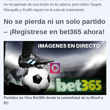
ha recuperado de una lesión en la cabeza, pero todos Targett,
Manquillo y Krafth siguen en la sala de tratamiento.
No se pierda ni un solo partido
– ¡Regístrese en bet365 ahora!
Partidos en Vivo Bet365 desde la comodidad de tu Movil o
PC