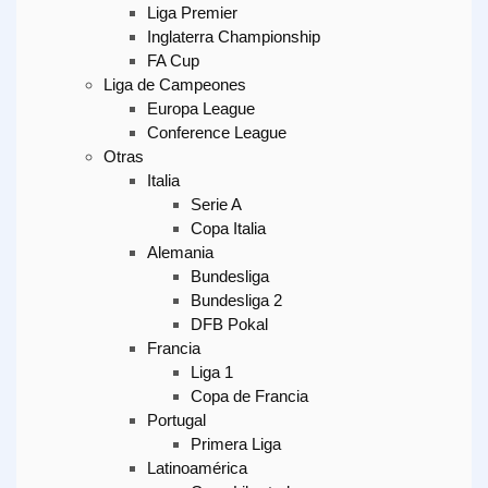
Liga Premier
Inglaterra Championship
FA Cup
Liga de Campeones
Europa League
Conference League
Otras
Italia
Serie A
Copa Italia
Alemania
Bundesliga
Bundesliga 2
DFB Pokal
Francia
Liga 1
Copa de Francia
Portugal
Primera Liga
Latinoamérica