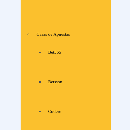
Casas de Apuestas
Bet365
Betsson
Codere