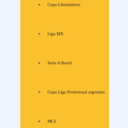
Copa Libertadores
Liga MX
Serie A Brazil
Copa Liga Profesional argentina
MLS