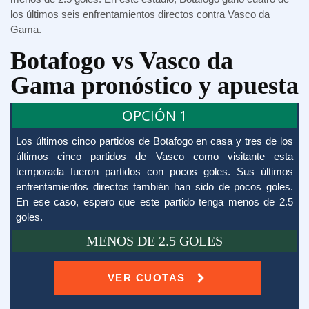
los últimos seis enfrentamientos directos contra Vasco da
Gama.
Botafogo vs Vasco da
Gama pronóstico y apuesta
OPCIÓN 1
Los últimos cinco partidos de Botafogo en casa y tres de los
últimos cinco partidos de Vasco como visitante esta
temporada fueron partidos con pocos goles. Sus últimos
enfrentamientos directos también han sido de pocos goles.
En ese caso, espero que este partido tenga menos de 2.5
goles.
MENOS DE 2.5 GOLES
VER CUOTAS