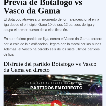
Previa de Botafogo vs
Vasco da Gama
El Botafogo atraviesa un momento de forma excepcional en la
liga desde el principio. Ganó 10 de sus 12 partidos de liga y
ocupa el primer puesto de la clasificación.
En su próximo partido de liga, contra el Vasco da Gama, tercero
por la cola de la clasificación, llegará con la moral por las nubes.
Además, el Vasco ha perdido seis de los siete últimos partidos
de liga.
Disfrute del partido Botafogo vs Vasco
da Gama en directo