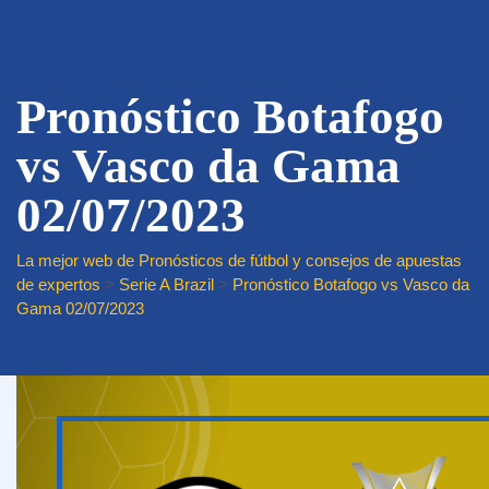
Pronóstico Botafogo
vs Vasco da Gama
02/07/2023
La mejor web de Pronósticos de fútbol y consejos de apuestas
de expertos
>
Serie A Brazil
>
Pronóstico Botafogo vs Vasco da
Gama 02/07/2023