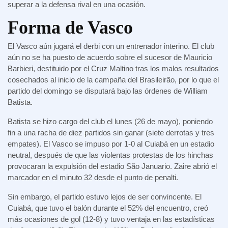
superar a la defensa rival en una ocasión.
Forma de Vasco
El Vasco aún jugará el derbi con un entrenador interino. El club
aún no se ha puesto de acuerdo sobre el sucesor de Mauricio
Barbieri, destituido por el Cruz Maltino tras los malos resultados
cosechados al inicio de la campaña del Brasileirão, por lo que el
partido del domingo se disputará bajo las órdenes de William
Batista.
Batista se hizo cargo del club el lunes (26 de mayo), poniendo
fin a una racha de diez partidos sin ganar (siete derrotas y tres
empates). El Vasco se impuso por 1-0 al Cuiabá en un estadio
neutral, después de que las violentas protestas de los hinchas
provocaran la expulsión del estadio São Januario. Zaire abrió el
marcador en el minuto 32 desde el punto de penalti.
Sin embargo, el partido estuvo lejos de ser convincente. El
Cuiabá, que tuvo el balón durante el 52% del encuentro, creó
más ocasiones de gol (12-8) y tuvo ventaja en las estadísticas