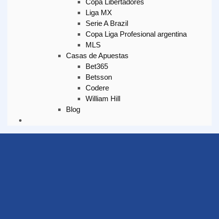
Copa Libertadores
Liga MX
Serie A Brazil
Copa Liga Profesional argentina
MLS
Casas de Apuestas
Bet365
Betsson
Codere
William Hill
Blog